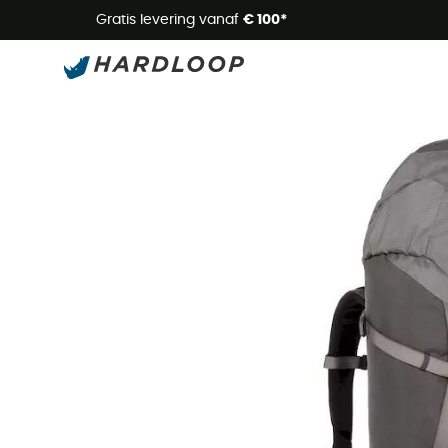
Zome
Gratis levering vanaf
€ 100*