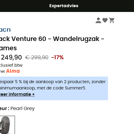
mmer5
Expertadvies
Wandelkleding & Wandeluitrusting
Wandelrugzakken
ach
ack Venture 60 - Wandelrugzak -
ames
 249,90
€ 299,90
-17%
clusief btw
met
espaar 5 % bij de aankoop van 2 producten, zonder
inimumaankoop, met de code Summer5.
eer informatie +
eur
:
Pearl Grey