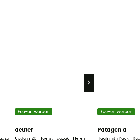
Eco-ontworpen
Eco-ontworpen
deuter
Patagonia
rugzak - Heren
Updays 26 - Toerski rugzak - Heren
Haulsmith Pack - Ru