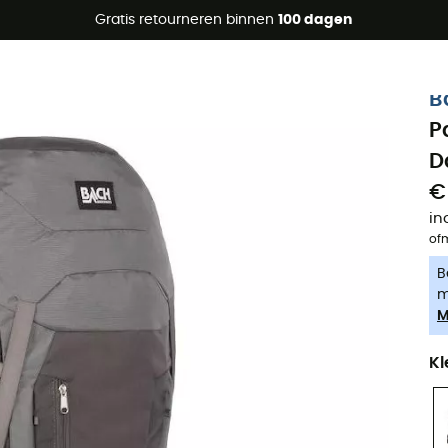
raanbiedingen 🔥 -5% EXTRA vanaf 2 producten* met code Su
Gratis retourneren binnen
100 dagen
-5% Extra - Code Summer5
B
P
D
€
in
of
B
m
M
Kl