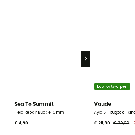
Eco-ontworpen
Sea To Summit
Vaude
Field Repair Buckle 15 mm
Ayla 6 - Rugzak - Ki
€ 4,90
€ 28,90
€ 39,90
-