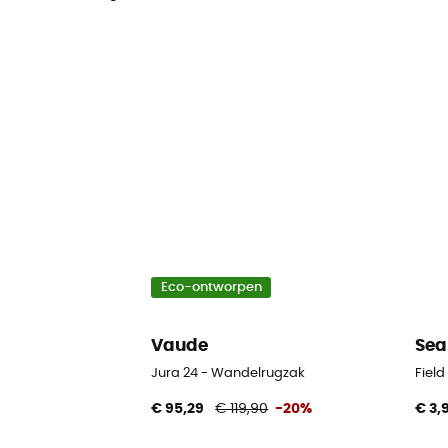
Eco-ontworpen
Vaude
Sea
Jura 24 - Wandelrugzak
Fiel
€ 95,29
€ 119,90
-20%
€ 3,