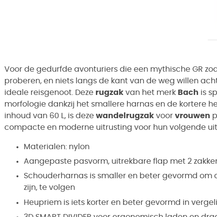
Voor de gedurfde avonturiers die een mythische GR zo
proberen, en niets langs de kant van de weg willen acht
ideale reisgenoot. Deze
rugzak
van het merk
Bach
is s
morfologie dankzij het smallere harnas en de kortere h
inhoud van 60 L, is deze
wandelrugzak
voor
vrouwen
p
compacte en moderne uitrusting voor hun volgende ui
Materialen: nylon
Aangepaste pasvorm, uitrekbare flap met 2 zakke
Schouderharnas is smaller en beter gevormd om d
zijn, te volgen
Heupriem is iets korter en beter gevormd in verge