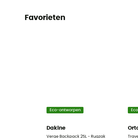
Favorieten
Eco-ontworpen
Ec
Dakine
Ort
Verge Backpack 25L - Rugzak
Trav