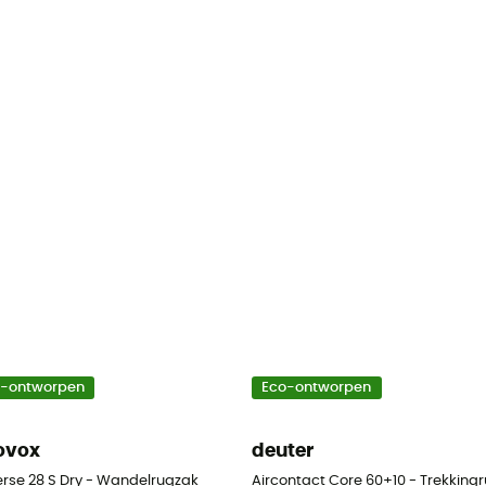
o-ontworpen
Eco-ontworpen
ovox
deuter
erse 28 S Dry - Wandelrugzak
Aircontact Core 60+10 - Trekking