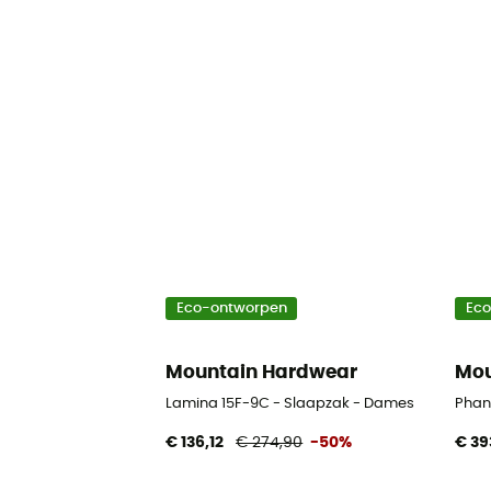
Eco-ontworpen
Ec
Mountain Hardwear
Mou
Lamina 15F-9C - Slaapzak - Dames
Phan
€ 136,12
€ 274,90
-50%
€ 39