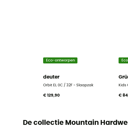
Eco-ontworpen
Ec
deuter
Grü
Orbit EL 0C / 32F - Slaapzak
Kids
€ 129,90
€ 84
De collectie Mountain Hardwe