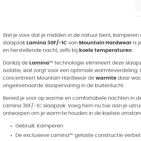
Stel je voor dat je midden in de natuur bent, kamperen 
slaapzak
Lamina 30F/-1C
van
Mountain Hardwear
is 
en herstellende nacht, zelfs bij
koele
temperaturen
.
Dankzij de
Lamina
™ technologie elimineert deze slaa
isolatie, wat zorgt voor een optimale warmteverdeling. D
concentreert Mountain Hardwear de
warmte
daar waar
ongeëvenaarde slaapervaring in de buitenlucht.
Bereid je voor op warme en comfortabele nachten in 
Lamina 30F/-1C slaapzak. Voeg hem nu toe aan je uitrust
ontworpen om je warm te houden in de koelste omsta
Gebruik: Kamperen
De exclusieve Lamina™ gelaste constructie verbete