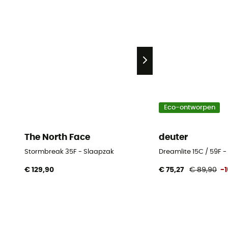
Eco-ontworpen
The North Face
deuter
Stormbreak 35F - Slaapzak
Dreamlite 15C / 59F 
€ 129,90
€ 75,27
€ 89,90
-