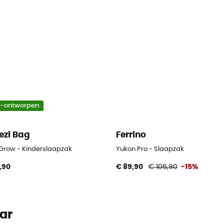
o-ontworpen
ezi Bag
Ferrino
 Grow - Kinderslaapzak
Yukon Pro - Slaapzak
,90
€ 89,90
€ 106,90
-15%
ar