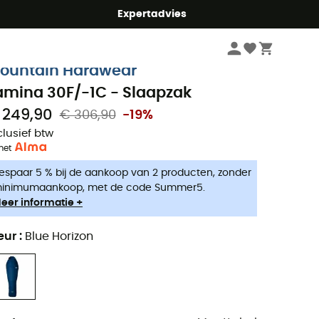
mmer5
Expertadvies
Kampeerartikelen
Kamperen Slapen
Slaapzakken
ountain Hardwear
amina 30F/-1C - Slaapzak
 249,90
€ 306,90
-19%
clusief btw
met
espaar 5 % bij de aankoop van 2 producten, zonder
inimumaankoop, met de code Summer5.
eer informatie +
eur
:
Blue Horizon