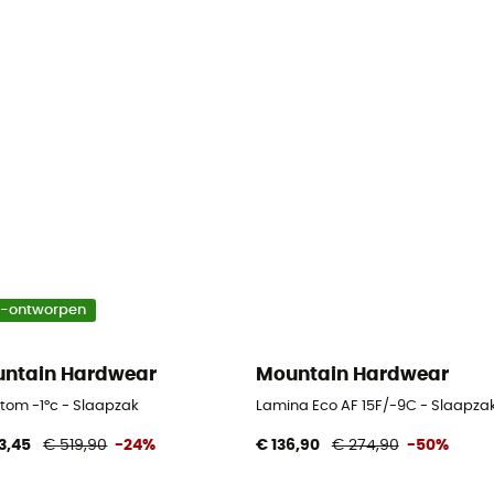
o-ontworpen
ntain Hardwear
Mountain Hardwear
tom -1°c - Slaapzak
Lamina Eco AF 15F/-9C - Slaapza
3,45
€ 519,90
-24%
€ 136,90
€ 274,90
-50%