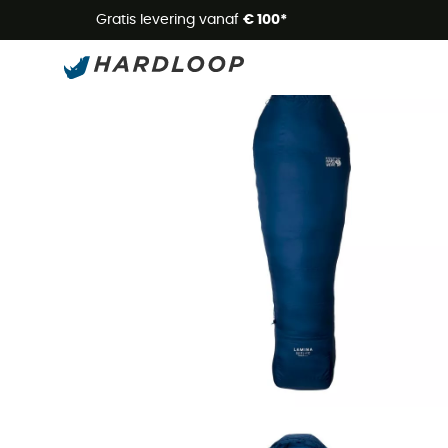
Zome
Gratis levering vanaf
€ 100*