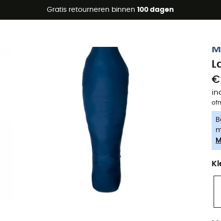
raanbiedingen 🔥 -5% EXTRA vanaf 2 producten* met code Su
Gratis retourneren binnen
100 dagen
-5% Extra - Code Summer5
M
L
€
in
of
B
m
M
Kl