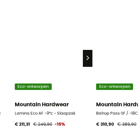
Eco-ontworpen
Eco-ontworpen
Mountain Hardwear
Mountain Hard
k
Lamina Eco AF -9°c - Slaapzak
Bishop Pass 0F / -18
€ 211,31
€ 249,90
-15%
€ 310,90
€ 389,90