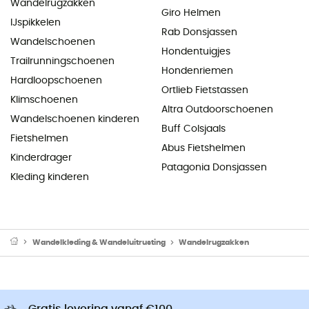
Wandelrugzakken
Giro Helmen
IJspikkelen
Rab Donsjassen
Wandelschoenen
Hondentuigjes
Trailrunningschoenen
Hondenriemen
Hardloopschoenen
Ortlieb Fietstassen
Klimschoenen
Altra Outdoorschoenen
Wandelschoenen kinderen
Buff Colsjaals
Fietshelmen
Abus Fietshelmen
Kinderdrager
Patagonia Donsjassen
Kleding kinderen
Wandelkleding & Wandeluitrusting
Wandelrugzakken
Gratis levering vanaf €100