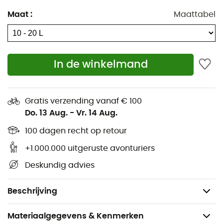
Bovenste vak,
Maat
:
Maattabel
Zijvak,
Binnenvakken,
2 Heupgordelvakken,
In de winkelmand
1 Pijpdoorvoer,
Draagriemen (sneeuwschoenen, stokken, ski's,
snowboard),
Gratis verzending vanaf € 100
Do. 13 Aug.
-
Vr. 14 Aug.
Borstband en lastverstellers
Materialen: N450D & N420T,
100 dagen recht op retour
Inhoud: van 10 tot 20 liter,
+1.000.000 uitgeruste avonturiers
Afmetingen instelling 10 L: 50 x 25 x 20 cm,
Deskundig advies
Afmetingen instelling 20 L: 50 x 25 x 22 cm,
Gewicht: 800 g.
Beschrijving
Materiaalgegevens & Kenmerken