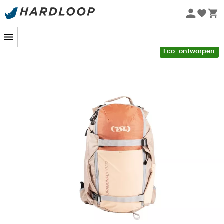
Zomeraanbiedingen 🔥 -5% EXTRA vanaf 2 producten* met
code Summer5
-5% Extra - Code Summer5
Eco-ontworpen
Of het nu gaat om een paar kilometer of lange uren
wandelen, wilt u licht reizen zonder iets te vergeten?
De
DragonFly 10/20 hydratatierugzak
is voor u
ontworpen.