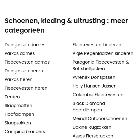
Schoenen, kleding & uitrusting : meer
categorieën
Donsjassen dames
Fleecevesten kinderen
Parkas dames
Aigle Regenlaarzen kinderen
Fleecevesten dames
Patagonia Fleecevesten &
Softshelljacken
Donsjassen heren
Pyrenex Donsjassen
Parkas heren
Helly Hansen Jassen
Fleecevesten heren
Columbia Fleecevesten
Tenten
Black Diamond
Slaapmatten
Hoofdlampen
Hoofdlampen
Meindl Outdoorschoenen
Slaapzakken
Dakine Rugzakken
Camping branders
Assos Fietsbroeken