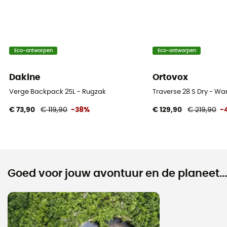
Eco-ontworpen
Eco-ontworpen
Dakine
Ortovox
Verge Backpack 25L - Rugzak
Traverse 28 S Dry - W
€ 73,90
€ 119,90
-38%
€ 129,90
€ 219,90
-
Goed voor jouw avontuur en de planeet...