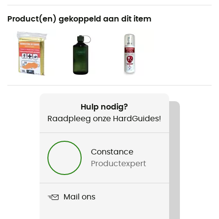
Aanbevolen voor
Product(en) gekoppeld aan dit item
Wandelen / Nordic Wandel / Sneeuwschoenen
Voor
Heren / Dames
Gewicht
800 g
Hulp nodig?
Raadpleeg onze HardGuides!
Product
DragonFly 10/20
Constance
Bovendeel
Productexpert
Mesh
Drinksysteem compatibel
Mail ons
Ja