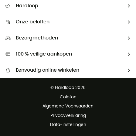
Helpcentrum & contact
Hardloop
Mijn zending volgen
Wie zijn we ?
Retourzendingen & Terugbetalingen
Onze beloften
HardGuides
Maattabelen
Ecologische voetafdruk
Ambassadeurs
Bezorgmethoden
Tweedehands
Hardgreen
100 % veilige aankopen
Eenvoudig online winkelen
Gratis levering vanaf € 100
© Hardloop 2026
Gratis retourneren binnen 100 dagen
Colofon
Gratis klantenservice
Algemene Voorwaarden
Privacyverklaring
Data-instellingen