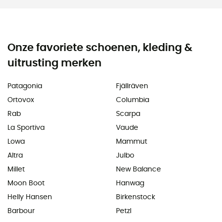
Onze favoriete schoenen, kleding &
uitrusting merken
Patagonia
Fjällräven
Ortovox
Columbia
Rab
Scarpa
La Sportiva
Vaude
Lowa
Mammut
Altra
Julbo
Millet
New Balance
Moon Boot
Hanwag
Helly Hansen
Birkenstock
Barbour
Petzl