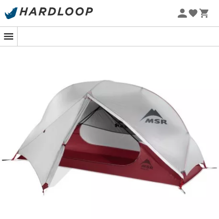
het
tweede huis van de eenzame avonturiers!
Zomeraanbiedingen 🔥 -5% EXTRA vanaf 2 producten* met
code Summer5
Kenmerken
:
1-Personentent,
3 seizoenen
Geoptimaliseerde symmetrische geometrie en
rechthoekige grondzeil,
Grote D-vormige deur en StayDry™ vestibule, voor
gemakkelijke in- en uitgang,
Rits aan de zijkant van de ingang,
Ventilatieluik met steun,
Verstelbare buitentent (oprolbare
vestibulepanelen, opening naar de lucht),
Lichtgrijze buitentent (neutraal licht),
Geïntegreerde verstelbare lussen voor de stokken,
Lichte reflecterende scheerlijnen,