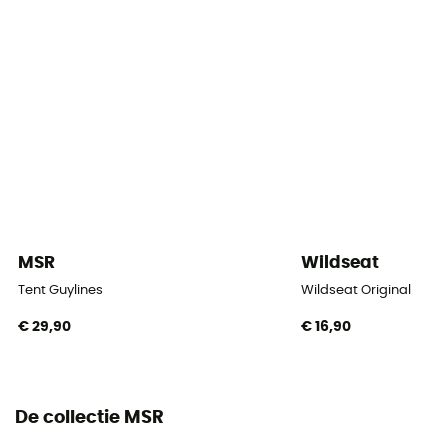
1
Verpakkingsmaat afmetingen
46 x 15 cm
Vorm van de tent
Koepeltent / Igloo
Aantal ingangen
1
MSR
Wildseat
Cabineoppervlak
Tent Guylines
Wildseat Original
1, 67 m2
€ 29,90
€ 16,90
Aantal apses
1
De collectie MSR
Oppervlakte van absiden