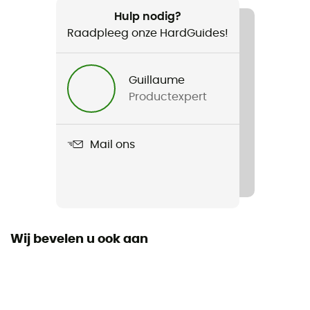
Hubba NX Solo
Hulp nodig?
Raadpleeg onze HardGuides!
Gebruikte Technologieën
DuraShield™
Guillaume
Productexpert
Volume
736 L
Mail ons
Seizoen
3 seizoenen
Aantal personen
1-persoons tenten
Wij bevelen u ook aan
Vrijstaand
Ja
Aantal stuks