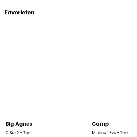
3 000 mm
Favorieten
Materialen buitentent
20D ripstop nylon 1200 mm Durashield
Materialen binnentent
20D ripstop nylon
Bodemmaterialen
30D ripstop nylon 3000 mm Durashield
Big Agnes
Camp
C Bar 2 - Tent
Minima 1 Evo - Tent