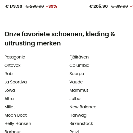
€ 179,90
€ 298,90
-39%
€ 206,90
€ 319,90
-
Onze favoriete schoenen, kleding &
uitrusting merken
Patagonia
Fjällräven
Ortovox
Columbia
Rab
Scarpa
La Sportiva
Vaude
Lowa
Mammut
Altra
Julbo
Millet
New Balance
Moon Boot
Hanwag
Helly Hansen
Birkenstock
Barbour
Petzl