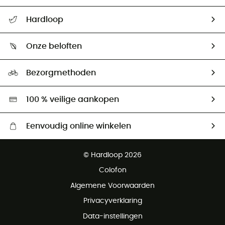
Helpcentrum & contact
Hardloop
Mijn zending volgen
Wie zijn we ?
Retourzendingen & Terugbetalingen
Onze beloften
HardGuides
Maattabelen
Ecologische voetafdruk
Ambassadeurs
Bezorgmethoden
Tweedehands
Hardgreen
100 % veilige aankopen
Eenvoudig online winkelen
Gratis levering vanaf € 100
© Hardloop 2026
Gratis retourneren binnen 100 dagen
Colofon
Gratis klantenservice
Algemene Voorwaarden
Privacyverklaring
Data-instellingen