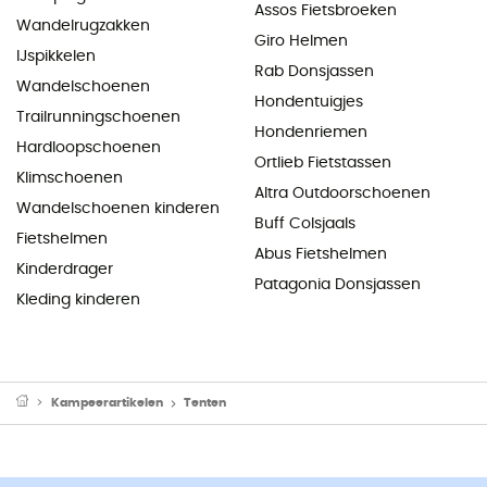
Assos Fietsbroeken
Wandelrugzakken
Giro Helmen
IJspikkelen
Rab Donsjassen
Wandelschoenen
Hondentuigjes
Trailrunningschoenen
Hondenriemen
Hardloopschoenen
Ortlieb Fietstassen
Klimschoenen
Altra Outdoorschoenen
Wandelschoenen kinderen
Buff Colsjaals
Fietshelmen
Abus Fietshelmen
Kinderdrager
Patagonia Donsjassen
Kleding kinderen
Kampeerartikelen
Tenten