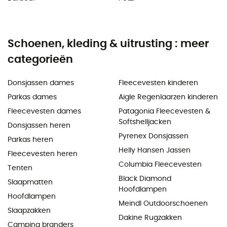
Schoenen, kleding & uitrusting : meer
categorieën
Donsjassen dames
Fleecevesten kinderen
Parkas dames
Aigle Regenlaarzen kinderen
Fleecevesten dames
Patagonia Fleecevesten &
Softshelljacken
Donsjassen heren
Pyrenex Donsjassen
Parkas heren
Helly Hansen Jassen
Fleecevesten heren
Columbia Fleecevesten
Tenten
Black Diamond
Slaapmatten
Hoofdlampen
Hoofdlampen
Meindl Outdoorschoenen
Slaapzakken
Dakine Rugzakken
Camping branders