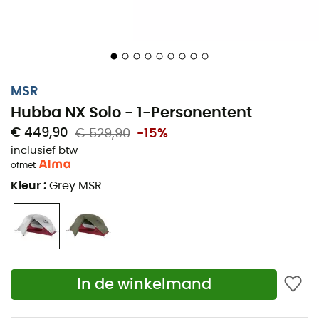
Duurzame hoge sterkte nylon stoffen,
Versterkte spanbanden en omgeslagen naden,
Durashield™ gecoate buitentent en badkuip
grondzeil,
Compressiezak met trekkoord,
MSR
Aantal deuren: 1,
Hubba NX Solo - 1-Personentent
Samenstelling grond: 30D 3000mm ripstop nylon
€ 449,90
€ 529,90
-15%
Durashield polyurethaan en DWR,
inclusief btw
of
met
Mesh: 15D nylon microgrid,
Kleur
:
Grey MSR
Volume tent: 736 L,
Volume vestibule: 241 L,
Afmetingen ingepakt: 46 x 15 cm,
Vloeroppervlak: 1,67 m2,
Vestibule oppervlakte: 0,84 m2,
In de winkelmand
Hoogte: 0,91 m,