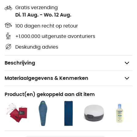
Gewicht in Fast & Light® modus: 930 g,
Gratis verzending
Verpakt gewicht: 1,33 kg,
Di. 11 Aug.
-
Wo. 12 Aug.
Technologieën
:
100 dagen recht op retour
StayDry™
: Integratie van een goot voor betere afvoer
+1.000.000 uitgeruste avonturiers
van vocht.
Deskundig advies
Durashield™
: Beschermende coating tegen splinters,
puin en insecten.
Beschrijving
Materiaalgegevens & Kenmerken
Aanbevolen voor
Product(en) gekoppeld aan dit item
Wandelen / Trekking / Kamperen / Bivak
Gewicht
1330 g
Product