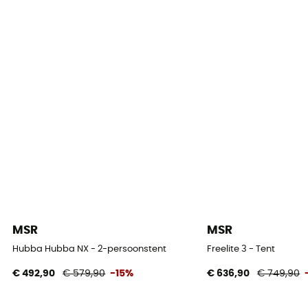
0,84 m2
Vloerafmetingen
216 x 152 cm
Afmetingen van de kamer
216 x 76 x 91 cm
Aantal hoepels
1
Materialen van de hoepels
DAC Featherlite NFL
MSR
MSR
Buitentent waterkolom (mm)
Hubba Hubba NX - 2-persoonstent
Freelite 3 - Tent
1 200 mm
€ 492,90
€ 579,90
-15%
€ 636,90
€ 749,90
Bodem waterkolom (mm)