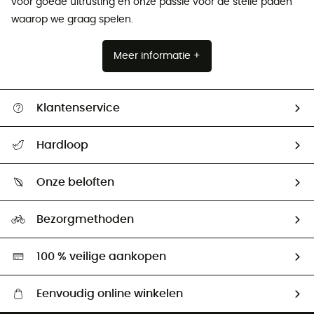
voor goede uitrusting en onze passie voor de steile paden
waarop we graag spelen.
Meer informatie +
Klantenservice
Helpcentrum & contact
Hardloop
Mijn zending volgen
Wie zijn we ?
Retourzendingen & Terugbetalingen
Onze beloften
HardGuides
Maattabelen
Ecologische voetafdruk
Ambassadeurs
Bezorgmethoden
Tweedehands
Hardgreen
100 % veilige aankopen
Eenvoudig online winkelen