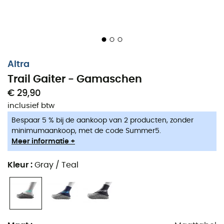
Altra
Trail Gaiter - Gamaschen
€ 29,90
inclusief btw
Bespaar 5 % bij de aankoop van 2 producten, zonder
minimumaankoop, met de code Summer5.
Meer informatie +
Kleur
:
Gray / Teal
De
Trail Gaiter
van het merk
Altra
zijn
Gamaschen
ontworpen om je voeten te beschermen tijdens je
trail
running
avonturen. De
Trail Gaiter
passen perfect bij je
Altra trail schoenen
dankzij het
4-point GaiterTrap