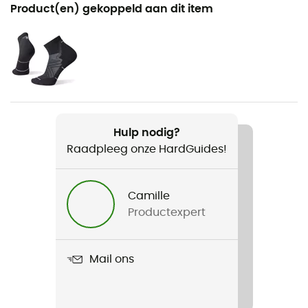
Aanbevolen voor
Product(en) gekoppeld aan dit item
Nordic Wandel / Trailrunning / Hardlopen
Voor
Heren / Dames
Product
Trail Gaiter
Hulp nodig?
Raadpleeg onze HardGuides!
Ground
Chemin
Camille
Productexpert
Mail ons