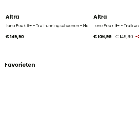
Altra
Altra
Lone Peak 9+ - Trailrunningschoenen - Heren
Lone Peak 9+ - Trailr
€ 149,90
€ 106,99
€ 149,90
-
Favorieten