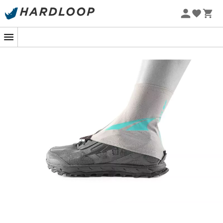
Zomeraanbiedingen 🔥 -5% EXTRA vanaf 2 producten* met
code Summer5
-5% Extra - Code Summer5