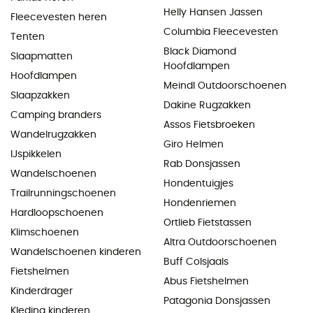
Helly Hansen Jassen
Fleecevesten heren
Columbia Fleecevesten
Tenten
Black Diamond
Slaapmatten
Hoofdlampen
Hoofdlampen
Meindl Outdoorschoenen
Slaapzakken
Dakine Rugzakken
Camping branders
Assos Fietsbroeken
Wandelrugzakken
Giro Helmen
IJspikkelen
Rab Donsjassen
Wandelschoenen
Hondentuigjes
Trailrunningschoenen
Hondenriemen
Hardloopschoenen
Ortlieb Fietstassen
Klimschoenen
Altra Outdoorschoenen
Wandelschoenen kinderen
Buff Colsjaals
Fietshelmen
Abus Fietshelmen
Kinderdrager
Patagonia Donsjassen
Kleding kinderen