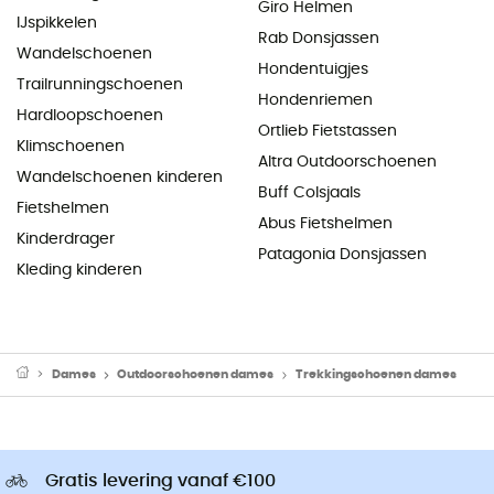
Giro Helmen
IJspikkelen
Rab Donsjassen
Wandelschoenen
Hondentuigjes
Trailrunningschoenen
Hondenriemen
Hardloopschoenen
Ortlieb Fietstassen
Klimschoenen
Altra Outdoorschoenen
Wandelschoenen kinderen
Buff Colsjaals
Fietshelmen
Abus Fietshelmen
Kinderdrager
Patagonia Donsjassen
Kleding kinderen
Dames
Outdoorschoenen dames
Trekkingschoenen dames
Gratis levering vanaf €100