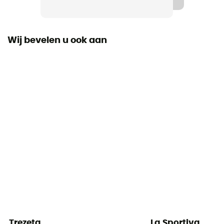
Waterdicht
Ja
Wij bevelen u ook aan
Stijfheid van de zool
Normale
Tussenzool
PU
Uitneembare binnenzool
Ja
Voering
Textiel
Buitenzool
Vibram
Trezeta
La Sportiva