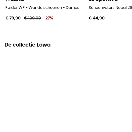
Schoenen Stamhoogte
Raider WP - Wandelschoenen - Dames
Schoenveters Nepal 2
Gemiddeld stam
€ 79,90
€ 109,90
-27%
€ 44,90
Label
Origine Européenne Garantie
De collectie Lowa
Sluitsysteem
Veters met haken
Bovenmateriaal schoen
Nubuckleer
Bescherming
Steenvanger