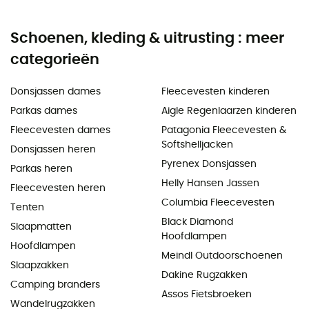
Schoenen, kleding & uitrusting : meer
categorieën
Donsjassen dames
Fleecevesten kinderen
Parkas dames
Aigle Regenlaarzen kinderen
Fleecevesten dames
Patagonia Fleecevesten &
Softshelljacken
Donsjassen heren
Pyrenex Donsjassen
Parkas heren
Helly Hansen Jassen
Fleecevesten heren
Columbia Fleecevesten
Tenten
Black Diamond
Slaapmatten
Hoofdlampen
Hoofdlampen
Meindl Outdoorschoenen
Slaapzakken
Dakine Rugzakken
Camping branders
Assos Fietsbroeken
Wandelrugzakken