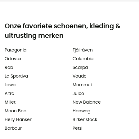
Onze favoriete schoenen, kleding &
uitrusting merken
Patagonia
Fjällräven
Ortovox
Columbia
Rab
Scarpa
La Sportiva
Vaude
Lowa
Mammut
Altra
Julbo
Millet
New Balance
Moon Boot
Hanwag
Helly Hansen
Birkenstock
Barbour
Petzl