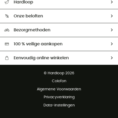
Hardloop
Mijn zending volgen
Wie zijn we ?
Retourzendingen & Terugbetalingen
Onze beloften
HardGuides
Maattabelen
Ecologische voetafdruk
Ambassadeurs
Bezorgmethoden
Tweedehands
Hardgreen
100 % veilige aankopen
Eenvoudig online winkelen
Gratis levering vanaf € 100
© Hardloop 2026
Gratis retourneren binnen 100 dagen
Colofon
Gratis klantenservice
Algemene Voorwaarden
Privacyverklaring
Data-instellingen