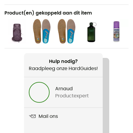
Aanbevolen voor
Product(en) gekoppeld aan dit item
Wandelen / Trekking
Voor
Dames
Gewicht
2 x 440 g
Hulp nodig?
Raadpleeg onze HardGuides!
Product
Renegade GTX® Mid Ws
Arnaud
Productexpert
Bovendeel
Leer
Mail ons
Gebruikte Technologieën
Vibram / Gore-Tex®