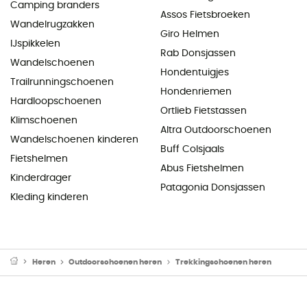
Camping branders
Assos Fietsbroeken
Wandelrugzakken
Giro Helmen
IJspikkelen
Rab Donsjassen
Wandelschoenen
Hondentuigjes
Trailrunningschoenen
Hondenriemen
Hardloopschoenen
Ortlieb Fietstassen
Klimschoenen
Altra Outdoorschoenen
Wandelschoenen kinderen
Buff Colsjaals
Fietshelmen
Abus Fietshelmen
Kinderdrager
Patagonia Donsjassen
Kleding kinderen
Heren
Outdoorschoenen heren
Trekkingschoenen heren