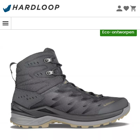
Zomeraanbiedingen 🔥 -5% EXTRA vanaf 2 producten* met
code Summer5
-5% Extra - Code Summer5
Eco-ontworpen