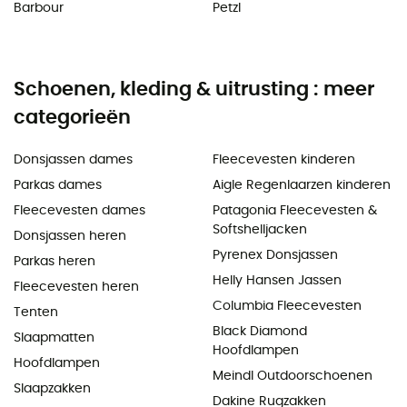
Barbour
Petzl
Schoenen, kleding & uitrusting : meer
categorieën
Donsjassen dames
Fleecevesten kinderen
Parkas dames
Aigle Regenlaarzen kinderen
Fleecevesten dames
Patagonia Fleecevesten &
Softshelljacken
Donsjassen heren
Pyrenex Donsjassen
Parkas heren
Helly Hansen Jassen
Fleecevesten heren
Columbia Fleecevesten
Tenten
Black Diamond
Slaapmatten
Hoofdlampen
Hoofdlampen
Meindl Outdoorschoenen
Slaapzakken
Dakine Rugzakken