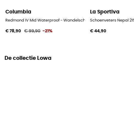
Columbia
La Sportiva
Bovenmateriaal schoen
Mesh
Redmond IV Mid Waterproof - Wandelschoenen - Heren
Schoenveters Nepal 2
€ 78,90
€ 99,90
-21%
€ 44,90
De collectie Lowa