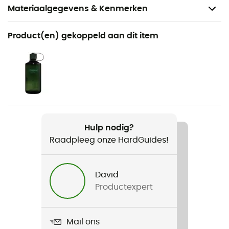
Materiaalgegevens & Kenmerken
Aanbevolen voor
Product(en) gekoppeld aan dit item
Wandelen / Trekking
Voor
Heren
Gewicht
2 x 575 g
Hulp nodig?
Raadpleeg onze HardGuides!
Product
Ferrox GTX Mid
David
Gebruikte Technologieën
Productexpert
Gore-Tex®
Waterdicht
Mail ons