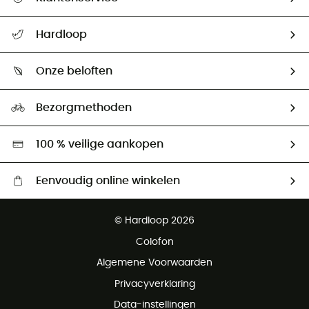
Helpcentrum & contact
Hardloop
Mijn zending volgen
Wie zijn we ?
Retourzendingen & Terugbetalingen
Onze beloften
HardGuides
Maattabelen
Ecologische voetafdruk
Ambassadeurs
Bezorgmethoden
Tweedehands
Hardgreen
100 % veilige aankopen
Eenvoudig online winkelen
Gratis levering vanaf € 100
© Hardloop 2026
Gratis retourneren binnen 100 dagen
Colofon
Gratis klantenservice
Algemene Voorwaarden
Privacyverklaring
Data-instellingen