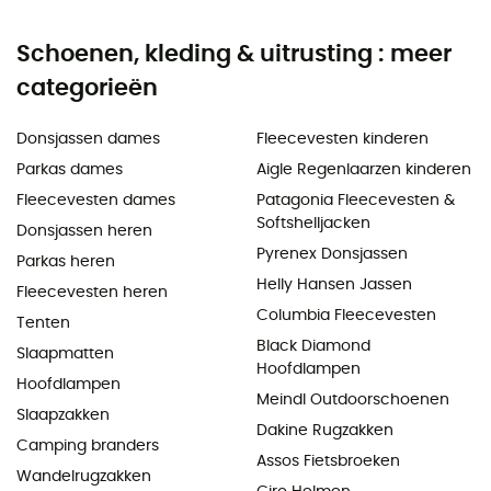
Schoenen, kleding & uitrusting : meer
categorieën
Donsjassen dames
Fleecevesten kinderen
Parkas dames
Aigle Regenlaarzen kinderen
Fleecevesten dames
Patagonia Fleecevesten &
Softshelljacken
Donsjassen heren
Pyrenex Donsjassen
Parkas heren
Helly Hansen Jassen
Fleecevesten heren
Columbia Fleecevesten
Tenten
Black Diamond
Slaapmatten
Hoofdlampen
Hoofdlampen
Meindl Outdoorschoenen
Slaapzakken
Dakine Rugzakken
Camping branders
Assos Fietsbroeken
Wandelrugzakken