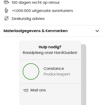
100 dagen recht op retour
+1.000.000 uitgeruste avonturiers
Deskundig advies
Materiaalgegevens & Kenmerken
Aanbevolen voor
Klimmen
Hulp nodig?
Raadpleeg onze HardGuides!
Voor
Heren / Dames
Constance
Productexpert
Product
Repair Skin Balm
Mail ons
Label
Origine Européenne Garantie