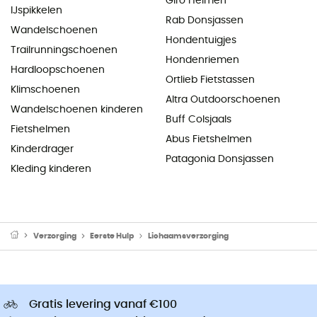
Giro Helmen
IJspikkelen
Rab Donsjassen
Wandelschoenen
Hondentuigjes
Trailrunningschoenen
Hondenriemen
Hardloopschoenen
Ortlieb Fietstassen
Klimschoenen
Altra Outdoorschoenen
Wandelschoenen kinderen
Buff Colsjaals
Fietshelmen
Abus Fietshelmen
Kinderdrager
Patagonia Donsjassen
Kleding kinderen
Verzorging
Eerste Hulp
Lichaamsverzorging
Gratis levering vanaf €100