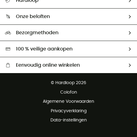
Hardloop
Mijn zending volgen
Wie zijn we ?
Retourzendingen & Terugbetalingen
Onze beloften
HardGuides
Maattabelen
Ecologische voetafdruk
Ambassadeurs
Bezorgmethoden
Tweedehands
Hardgreen
100 % veilige aankopen
Eenvoudig online winkelen
Gratis levering vanaf € 100
© Hardloop 2026
Gratis retourneren binnen 100 dagen
Colofon
Gratis klantenservice
Algemene Voorwaarden
Privacyverklaring
Data-instellingen