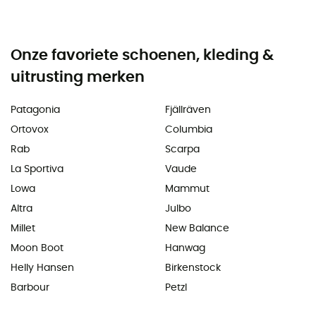
Onze favoriete schoenen, kleding &
uitrusting merken
Patagonia
Fjällräven
Ortovox
Columbia
Rab
Scarpa
La Sportiva
Vaude
Lowa
Mammut
Altra
Julbo
Millet
New Balance
Moon Boot
Hanwag
Helly Hansen
Birkenstock
Barbour
Petzl