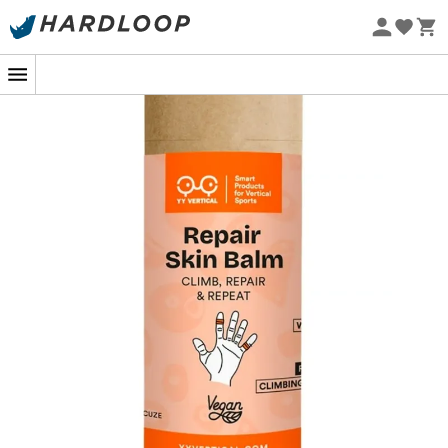
Zomeraanbiedingen 🔥 -5% EXTRA vanaf 2 producten* met
code Summer5
Eco-ontworpen