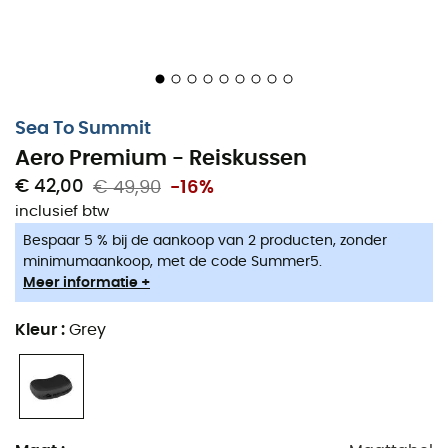
Sea To Summit
Aero Premium - Reiskussen
€ 42,00
€ 49,90
-16%
inclusief btw
Bespaar 5 % bij de aankoop van 2 producten, zonder
minimumaankoop, met de code Summer5.
Meer informatie +
Kleur
:
Grey
Het
Aero Premium kussen
ontwikkeld door het merk
Sea to Summit
is een hoogwaardig reiskussen met een
licht gewicht. Het
Aero Premium kussen
is perfect voor
reizen
en
kamperen
waar je een paar gram extra kunt