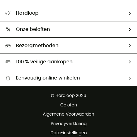
Helpcentrum & contact
Hardloop
Mijn zending volgen
Wie zijn we ?
Retourzendingen & Terugbetalingen
Onze beloften
HardGuides
Maattabelen
Ecologische voetafdruk
Ambassadeurs
Bezorgmethoden
Tweedehands
Hardgreen
100 % veilige aankopen
Eenvoudig online winkelen
Gratis levering vanaf € 100
© Hardloop 2026
Gratis retourneren binnen 100 dagen
Colofon
Gratis klantenservice
Algemene Voorwaarden
Privacyverklaring
Data-instellingen