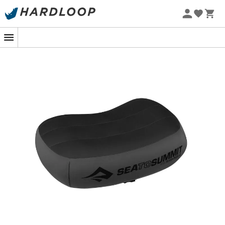
Zomeraanbiedingen 🔥 -5% EXTRA vanaf 2 producten* met
code Summer5
-5% Extra - Code Summer5