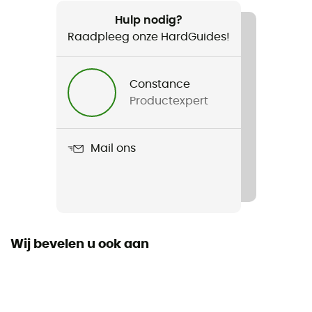
Aanbevolen voor
Wandelen / Trekking / Reizen / Kamperen / Bivak
Hulp nodig?
Raadpleeg onze HardGuides!
Gewicht
Regular : 79 g / Large : 114 g
Constance
Productexpert
Product
Aero Premium
Mail ons
Wij bevelen u ook aan