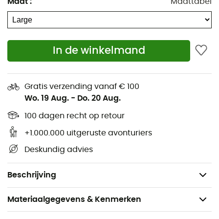
Maat
:
Maattabel
riskeren voor een zachte nachtrust. Het
reiskussen
heeft
een verstelbare nekband om de hele omtrek van je nek
te ondersteunen, wat zorgt voor een comfortabelere
slaap. De sluiting is gemaakt van
20D gelast
In de winkelmand
meshweefsel
dat elasticiteit en zachtheid biedt zonder
hinderlijke randen. Bovendien zijn er drie drukknopen op
het weefsel bevestigd, waardoor je twee lengtes kunt
Gratis verzending vanaf € 100
kiezen. De sluiting van het
Aero Premium kussen
is
Wo. 19 Aug.
-
Do. 20 Aug.
genaaid aan de binnenkant van het zachte en rekbare
50D weefsel. Waar wacht je nog op? Je nachten zullen
100 dagen recht op retour
nooit zo zacht zijn als met het
Aero Premium
+1.000.000 uitgeruste avonturiers
reiskussen
.
Deskundig advies
Afmetingen: 34 x 24 x 11 cm
Gewicht: 79 g
Beschrijving
Materiaalgegevens & Kenmerken