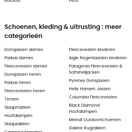
Barbour
Petzl
Schoenen, kleding & uitrusting : meer
categorieën
Donsjassen dames
Fleecevesten kinderen
Parkas dames
Aigle Regenlaarzen kinderen
Fleecevesten dames
Patagonia Fleecevesten &
Softshelljacken
Donsjassen heren
Pyrenex Donsjassen
Parkas heren
Helly Hansen Jassen
Fleecevesten heren
Columbia Fleecevesten
Tenten
Black Diamond
Slaapmatten
Hoofdlampen
Hoofdlampen
Meindl Outdoorschoenen
Slaapzakken
Dakine Rugzakken