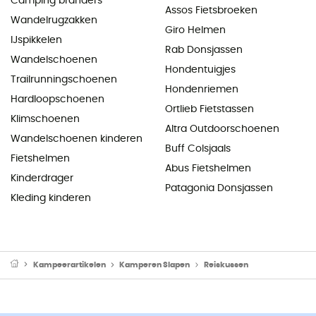
Camping branders
Assos Fietsbroeken
Wandelrugzakken
Giro Helmen
IJspikkelen
Rab Donsjassen
Wandelschoenen
Hondentuigjes
Trailrunningschoenen
Hondenriemen
Hardloopschoenen
Ortlieb Fietstassen
Klimschoenen
Altra Outdoorschoenen
Wandelschoenen kinderen
Buff Colsjaals
Fietshelmen
Abus Fietshelmen
Kinderdrager
Patagonia Donsjassen
Kleding kinderen
Kampeerartikelen
Kamperen Slapen
Reiskussen