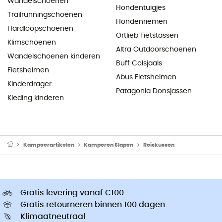
Wandelschoenen
Hondentuigjes
Trailrunningschoenen
Hondenriemen
Hardloopschoenen
Ortlieb Fietstassen
Klimschoenen
Altra Outdoorschoenen
Wandelschoenen kinderen
Buff Colsjaals
Fietshelmen
Abus Fietshelmen
Kinderdrager
Patagonia Donsjassen
Kleding kinderen
Kampeerartikelen
Kamperen Slapen
Reiskussen
Gratis levering vanaf €100
Gratis retourneren binnen 100 dagen
Klimaatneutraal