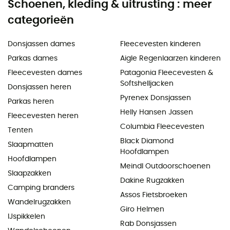
Schoenen, kleding & uitrusting : meer
categorieën
Donsjassen dames
Fleecevesten kinderen
Parkas dames
Aigle Regenlaarzen kinderen
Fleecevesten dames
Patagonia Fleecevesten &
Softshelljacken
Donsjassen heren
Pyrenex Donsjassen
Parkas heren
Helly Hansen Jassen
Fleecevesten heren
Columbia Fleecevesten
Tenten
Black Diamond
Slaapmatten
Hoofdlampen
Hoofdlampen
Meindl Outdoorschoenen
Slaapzakken
Dakine Rugzakken
Camping branders
Assos Fietsbroeken
Wandelrugzakken
Giro Helmen
IJspikkelen
Rab Donsjassen