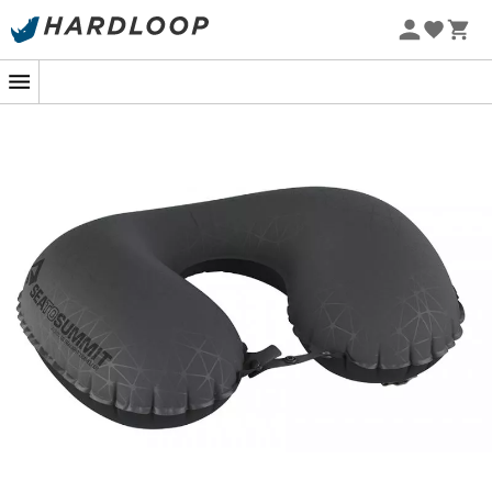
Zomeraanbiedingen 🔥 -5% EXTRA vanaf 2 producten* met
code Summer5
-5% Extra - Code Summer5
De
Aero Ultralight Traveller
is een
reiskussen