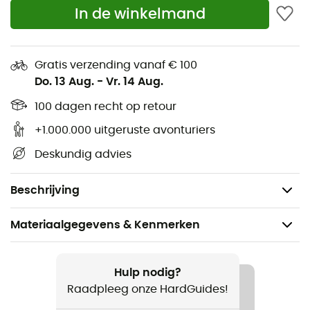
In de winkelmand
hoofd ondersteunen
Blaas het kussen op met een paar ademhalingen
dankzij het multifunctionele ventiel
Gratis verzending vanaf € 100
Eenvoudige bevestiging aan elk Sea to Summit
Do. 13 Aug.
-
Vr. 14 Aug.
slaapmatje dankzij het Pillow Lock-systeem
100 dagen recht op retour
Stofmateriaal bovenkant: 100% polyester met TPU-
laminaat
+1.000.000 uitgeruste avonturiers
Stofmateriaal onderkant: 100% nylon met TPU-
Deskundig advies
laminaat
Gewicht: 70 g
Beschrijving
Materiaalgegevens & Kenmerken
Aanbevolen voor
Wandelen / Trekking / Bivak
Hulp nodig?
Raadpleeg onze HardGuides!
Gewicht