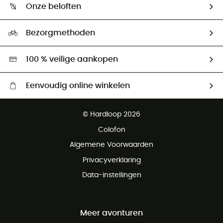
Retourzendingen & Terugbetalingen
Onze beloften
HardGuides
Maattabelen
Ecologische voetafdruk
Ambassadeurs
Bezorgmethoden
Tweedehands
Hardgreen
100 % veilige aankopen
Eenvoudig online winkelen
Gratis levering vanaf € 100
© Hardloop 2026
Gratis retourneren binnen 100 dagen
Colofon
Gratis klantenservice
Algemene Voorwaarden
Privacyverklaring
Data-instellingen
Meer avonturen