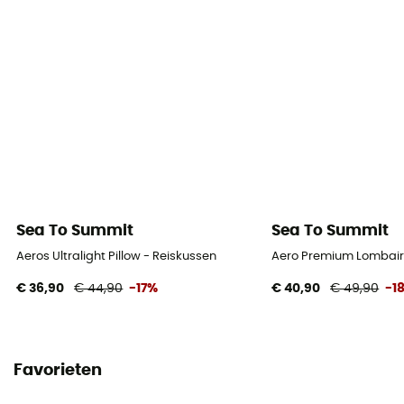
Sea To Summit
Sea To Summit
Aeros Ultralight Pillow - Reiskussen
Aero Premium Lombair
€ 36,90
€ 44,90
-17%
€ 40,90
€ 49,90
-1
Favorieten