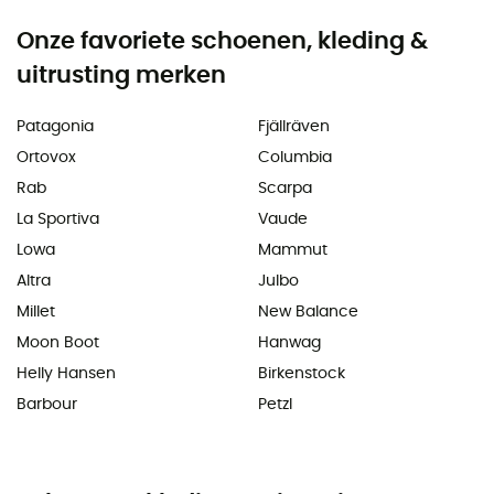
Onze favoriete schoenen, kleding &
uitrusting merken
Patagonia
Fjällräven
Ortovox
Columbia
Rab
Scarpa
La Sportiva
Vaude
Lowa
Mammut
Altra
Julbo
Millet
New Balance
Moon Boot
Hanwag
Helly Hansen
Birkenstock
Barbour
Petzl