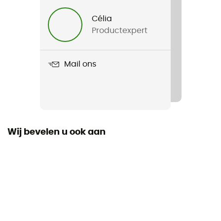
70g
Célia
Productexpert
Product
Aero Ultralight Traveller
Mail ons
Materiaal
100% Polyester
Wij bevelen u ook aan