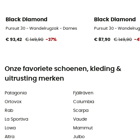
Black Diamond
Black Diamond
Pursuit 30 - Wandelrugzak - Dames
Pursuit 30 - Wandelru
€ 93,42
€ 149,90
-37%
€ 87,90
€ 149,90
-4
Onze favoriete schoenen, kleding &
uitrusting merken
Patagonia
Fjällräven
Ortovox
Columbia
Rab
Scarpa
La Sportiva
Vaude
Lowa
Mammut
Altra
Julbo