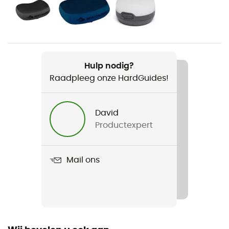
Voor
Dames
Gewicht
Regular : 450 g
Hulp nodig?
Raadpleeg onze HardGuides!
Product
Ultralight Insulated
David
R-Value
Productexpert
3,1
Materiaal
Mail ons
100% Nylon
aantal plaatsen
2 zetel