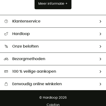
Meer informatie +
Klantenservice
Helpcentrum & contact
Hardloop
Mijn zending volgen
Wie zijn we ?
Retourzendingen & Terugbetalingen
Onze beloften
HardGuides
Maattabelen
Ecologische voetafdruk
Ambassadeurs
Bezorgmethoden
Tweedehands
Hardgreen
100 % veilige aankopen
Eenvoudig online winkelen
Gratis levering vanaf € 100
© Hardloop 2026
Gratis retourneren binnen 100 dagen
Colofon