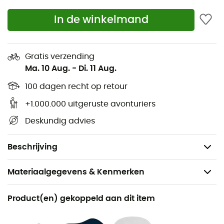
Dikte: 5 cm
In de winkelmand
Verpakte afmetingen: ø12 x 24 cm
Gewicht: 480 g
Gratis verzending
Ultralight Insulated - Large
Ma. 10 Aug.
-
Di. 11 Aug.
Lengte: 184 cm
100 dagen recht op retour
Breedte: 64 cm
+1.000.000 uitgeruste avonturiers
Dikte: 5 cm
Deskundig advies
Verpakte afmetingen: ø12 x 27 cm
Gewicht: 580 g
Beschrijving
Materiaalgegevens & Kenmerken
Aanbevolen voor
Product(en) gekoppeld aan dit item
Wandelen / Trekking / Kamperen