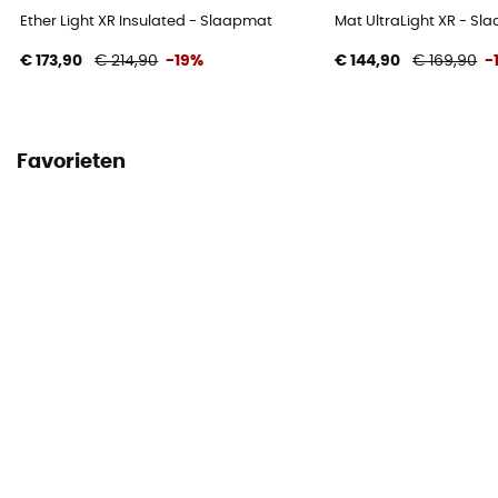
Ether Light XR Insulated - Slaapmat
Mat UltraLight XR - S
€ 173,90
€ 214,90
-19%
€ 144,90
€ 169,90
-
Favorieten