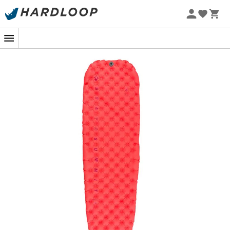
het gewicht laag blijft. Maak je geen zorgen meer over
Zomeraanbiedingen 🔥 -5% EXTRA vanaf 2 producten* met
de grond waarop je kampeert, met de
Ultralight
code Summer5
Insulated
zullen je nachten comfortabel zijn zodat je
-5% Extra - Code Summer5
weer fris kunt vertrekken zodra de zon opkomt.
Materiaal: mat 100% nylon - ventiel 100% TPU -
isolatie 100% polyester - draagtas 100% nylon
Exkin Platinum®: zeer lichte en stille gemetalliseerde
stof die stralingswarmte naar het lichaam
terugkaatst
Air Sprung Cells™: past zich aan de vorm van het
lichaam aan en biedt een gelijkmatigere
drukverdeling over de mat voor een
comfortabelere slaap
Multifunctioneel ventiel: hoge doorstroming voor
snel opblazen en leeglopen - eenvoudige
fijnafstelling voor gepersonaliseerd comfort
Thermolite® isolatie binnenin de Air Sprung Cells™