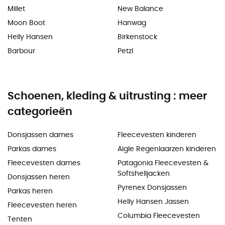
Millet
New Balance
Moon Boot
Hanwag
Helly Hansen
Birkenstock
Barbour
Petzl
Schoenen, kleding & uitrusting : meer
categorieën
Donsjassen dames
Fleecevesten kinderen
Parkas dames
Aigle Regenlaarzen kinderen
Fleecevesten dames
Patagonia Fleecevesten &
Softshelljacken
Donsjassen heren
Pyrenex Donsjassen
Parkas heren
Helly Hansen Jassen
Fleecevesten heren
Columbia Fleecevesten
Tenten