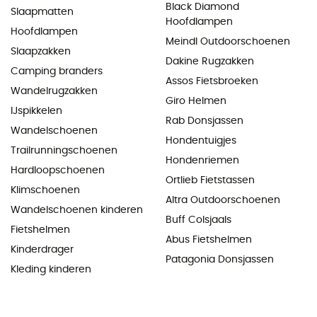
Black Diamond
Slaapmatten
Hoofdlampen
Hoofdlampen
Meindl Outdoorschoenen
Slaapzakken
Dakine Rugzakken
Camping branders
Assos Fietsbroeken
Wandelrugzakken
Giro Helmen
IJspikkelen
Rab Donsjassen
Wandelschoenen
Hondentuigjes
Trailrunningschoenen
Hondenriemen
Hardloopschoenen
Ortlieb Fietstassen
Klimschoenen
Altra Outdoorschoenen
Wandelschoenen kinderen
Buff Colsjaals
Fietshelmen
Abus Fietshelmen
Kinderdrager
Patagonia Donsjassen
Kleding kinderen