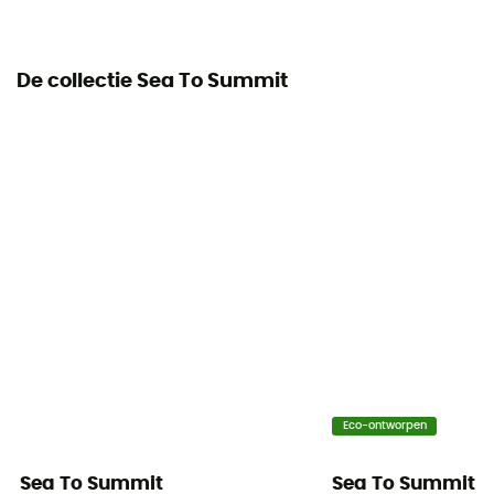
Verpakkingsmaat afmetingen
Regular : 9,5 x 23 cm
De collectie Sea To Summit
Inbegrepen in de levering
Airstream™ pomp - reparatieset - compressiezak
Eco-ontworpen
Sea To Summit
Sea To Summit