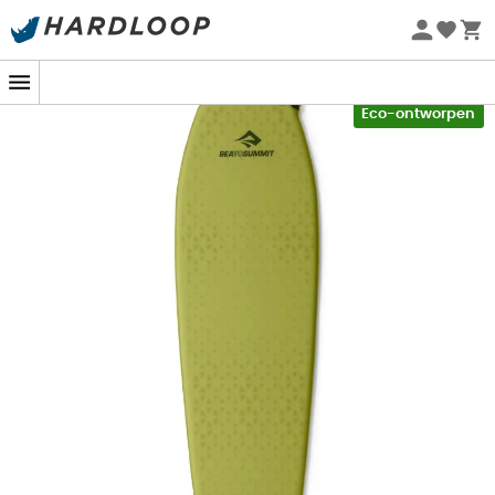
Zomeraanbiedingen 🔥 -5% EXTRA vanaf 2 producten* met
code Summer5
-5% Extra - Code Summer5
Eco-ontworpen