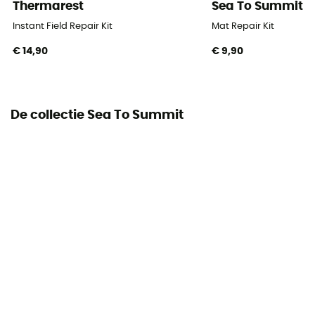
Thermarest
Sea To Summit
Dikte
4 cm
Instant Field Repair Kit
Mat Repair Kit
€ 14,90
€ 9,90
Materiaal
Polyester 75D
Verpakkingsmaat afmetingen
De collectie Sea To Summit
15 x 30 x 15 cm (Regular) / 15 x 34 x 15 cm (Regular
Rectangular Wide) / 16 x 33 x 16 cm (Large) / 16 x 34 x
16 cm (Large Rectangular)
Inbegrepen in de levering
Opberghoes