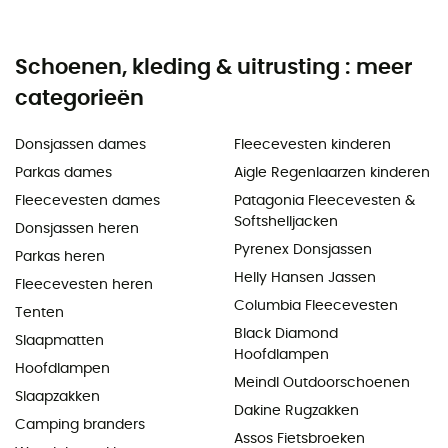
Schoenen, kleding & uitrusting : meer
categorieën
Donsjassen dames
Fleecevesten kinderen
Parkas dames
Aigle Regenlaarzen kinderen
Fleecevesten dames
Patagonia Fleecevesten &
Softshelljacken
Donsjassen heren
Pyrenex Donsjassen
Parkas heren
Helly Hansen Jassen
Fleecevesten heren
Columbia Fleecevesten
Tenten
Black Diamond
Slaapmatten
Hoofdlampen
Hoofdlampen
Meindl Outdoorschoenen
Slaapzakken
Dakine Rugzakken
Camping branders
Assos Fietsbroeken