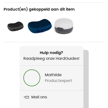
Aanbevolen voor
Product(en) gekoppeld aan dit item
Kamperen
Voor
Heren / Dames
Gewicht
840 g (Regular) / 1 080 g (Regular Rectangular Wide)
Hulp nodig?
/ 1 050 g (Large) / 1 180 g (Large Rectangular)
Raadpleeg onze HardGuides!
Product
Camp Self Inflating Mat
Mathilde
Productexpert
R-Value
4,2
Mail ons
Label
Bluesign