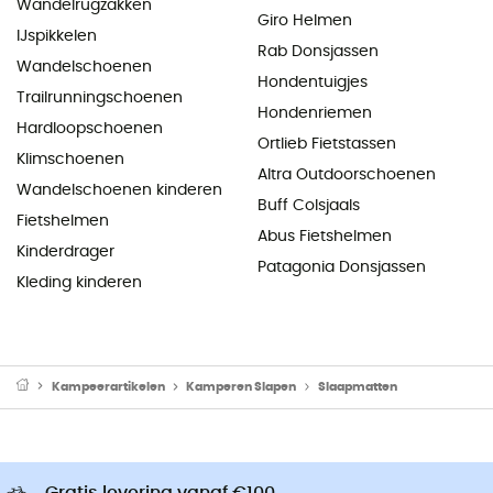
Wandelrugzakken
Giro Helmen
IJspikkelen
Rab Donsjassen
Wandelschoenen
Hondentuigjes
Trailrunningschoenen
Hondenriemen
Hardloopschoenen
Ortlieb Fietstassen
Klimschoenen
Altra Outdoorschoenen
Wandelschoenen kinderen
Buff Colsjaals
Fietshelmen
Abus Fietshelmen
Kinderdrager
Patagonia Donsjassen
Kleding kinderen
Kampeerartikelen
Kamperen Slapen
Slaapmatten
Gratis levering vanaf €100