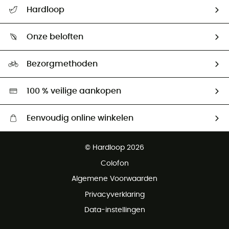
Helpcentrum & contact
Hardloop
Mijn zending volgen
Wie zijn we ?
Retourzendingen & Terugbetalingen
Onze beloften
HardGuides
Maattabelen
Ecologische voetafdruk
Ambassadeurs
Bezorgmethoden
Tweedehands
Hardgreen
100 % veilige aankopen
Eenvoudig online winkelen
Gratis levering vanaf € 100
© Hardloop 2026
Gratis retourneren binnen 100 dagen
Colofon
Gratis klantenservice
Algemene Voorwaarden
Privacyverklaring
Data-instellingen