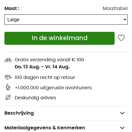
Maat
:
Maattabel
In de winkelmand
Gratis verzending vanaf € 100
Do. 13 Aug.
-
Vr. 14 Aug.
100 dagen recht op retour
+1.000.000 uitgeruste avonturiers
75D polyester, deze mat heeft een stevige basis die
Deskundig advies
bestand is tegen slijtage. Met zijn dikte van 3,8 cm bent
u verhoogd tijdens elk seizoen waarin u besluit het te
gebruiken. Deze
4-seizoenen slaapmat
zal uw trots zijn!
Beschrijving
Materiaalgegevens & Kenmerken