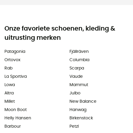
Onze favoriete schoenen, kleding &
uitrusting merken
Patagonia
Fjällräven
Ortovox
Columbia
Rab
Scarpa
La Sportiva
Vaude
Lowa
Mammut
Altra
Julbo
Millet
New Balance
Moon Boot
Hanwag
Helly Hansen
Birkenstock
Barbour
Petzl