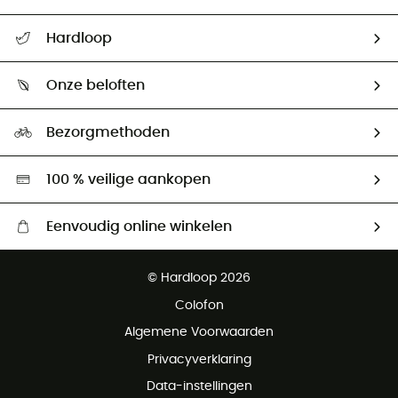
Helpcentrum & contact
Hardloop
Mijn zending volgen
Wie zijn we ?
Retourzendingen & Terugbetalingen
Onze beloften
HardGuides
Maattabelen
Ecologische voetafdruk
Ambassadeurs
Bezorgmethoden
Tweedehands
Hardgreen
100 % veilige aankopen
Eenvoudig online winkelen
Gratis levering vanaf € 100
© Hardloop 2026
Gratis retourneren binnen 100 dagen
Colofon
Gratis klantenservice
Algemene Voorwaarden
Privacyverklaring
Data-instellingen