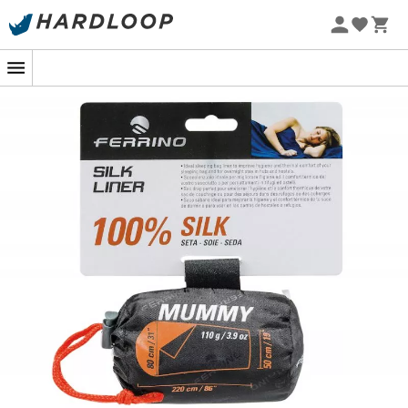
Zomeraanbiedingen 🔥 -5% EXTRA vanaf 2 producten* met
code Summer5
-5% Extra - Code Summer5