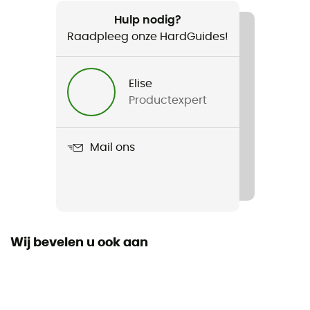
Aanbevolen voor
Trekking / Bivak
Hulp nodig?
Raadpleeg onze HardGuides!
Gewicht
110 g
Elise
Productexpert
Product
Slik Liner Mummy
Mail ons
Beschermings Categorie
86510
Constructie
Mummie
Wij bevelen u ook aan
Dimensie
220 x 80 x 70 cm
Materiaal