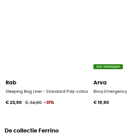
Pure Silk
Verpakkingsmaat afmetingen
7 x 13 cm
Eco-ontworpen
Rab
Arva
Sleeping Bag Liner - Standard Poly-cotton - Reisslaapzak
Bivvy Emergency
€ 23,90
€ 34,90
-31%
€ 19,90
De collectie Ferrino