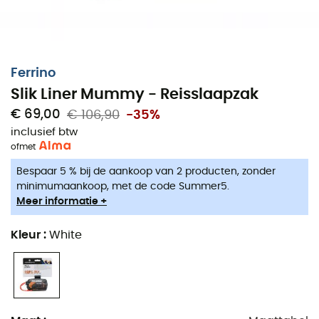
Ferrino
Slik Liner Mummy - Reisslaapzak
€ 69,00
€ 106,90
-35%
inclusief btw
of
met
Bespaar 5 % bij de aankoop van 2 producten, zonder
minimumaankoop, met de code Summer5.
Meer informatie +
Kleur
:
White
De
Silk Liner Mummy
, ontworpen door
Ferrino
, is een