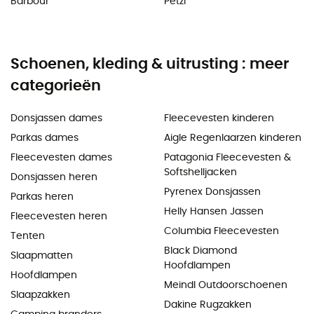
Barbour
Petzl
Schoenen, kleding & uitrusting : meer
categorieën
Donsjassen dames
Fleecevesten kinderen
Parkas dames
Aigle Regenlaarzen kinderen
Fleecevesten dames
Patagonia Fleecevesten &
Softshelljacken
Donsjassen heren
Pyrenex Donsjassen
Parkas heren
Helly Hansen Jassen
Fleecevesten heren
Columbia Fleecevesten
Tenten
Black Diamond
Slaapmatten
Hoofdlampen
Hoofdlampen
Meindl Outdoorschoenen
Slaapzakken
Dakine Rugzakken