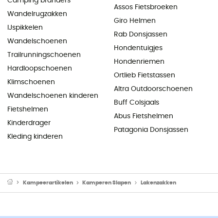
Camping branders
Assos Fietsbroeken
Wandelrugzakken
Giro Helmen
IJspikkelen
Rab Donsjassen
Wandelschoenen
Hondentuigjes
Trailrunningschoenen
Hondenriemen
Hardloopschoenen
Ortlieb Fietstassen
Klimschoenen
Altra Outdoorschoenen
Wandelschoenen kinderen
Buff Colsjaals
Fietshelmen
Abus Fietshelmen
Kinderdrager
Patagonia Donsjassen
Kleding kinderen
Kampeerartikelen
Kamperen Slapen
Lakenzakken