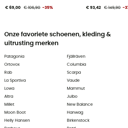
€ 69,00
€ 106,90
-35%
€ 93,42
€ 149,90
-3
Onze favoriete schoenen, kleding &
uitrusting merken
Patagonia
Fjällräven
Ortovox
Columbia
Rab
Scarpa
La Sportiva
Vaude
Lowa
Mammut
Altra
Julbo
Millet
New Balance
Moon Boot
Hanwag
Helly Hansen
Birkenstock