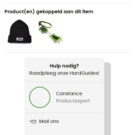
Aanbevolen voor
Product(en) gekoppeld aan dit item
Wandelen / Trekking / Bergbeklimmen
Voor
Heren
Gewicht
404 g
Hulp nodig?
Raadpleeg onze HardGuides!
Product
Swift Pants
Constance
Waterdicht
Productexpert
Waterafstotend
Winddicht
Mail ons
Nee