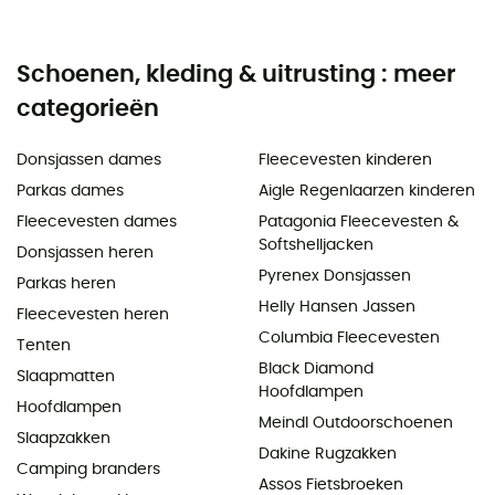
Schoenen, kleding & uitrusting : meer
categorieën
Donsjassen dames
Fleecevesten kinderen
Parkas dames
Aigle Regenlaarzen kinderen
Fleecevesten dames
Patagonia Fleecevesten &
Softshelljacken
Donsjassen heren
Pyrenex Donsjassen
Parkas heren
Helly Hansen Jassen
Fleecevesten heren
Columbia Fleecevesten
Tenten
Black Diamond
Slaapmatten
Hoofdlampen
Hoofdlampen
Meindl Outdoorschoenen
Slaapzakken
Dakine Rugzakken
Camping branders
Assos Fietsbroeken