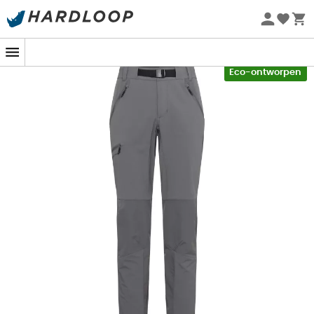
Zomeraanbiedingen 🔥 -5% EXTRA vanaf 2 producten* met
code Summer5
-5% Extra - Code Summer5
Eco-ontworpen
De
Swift Pants
is een
wandelbroek
voor
heren
ontworpen door het merk
Black Diamond
, ideaal om je
te vergezellen tijdens je avonturen in de
bergen
, van de
top van de Aiguille Verte tot aan de voet van de Gélas.
Met zijn stretch
membraan
en ecologische en
ultraperformante
duurzame waterafstotende
afwerking
in vergelijking met traditionele
behandelingen, beschermt de
Swift Pants
je tegen alle
mogelijke slechte weersomstandigheden in de
bergen
.
Het stretch nylon biedt je een ideale mobiliteit wanneer
de
Swift Pants
zich transformeert in een
wandelbroek
of
trekkingbroek
in de zomer. Naast zijn bescherming
en grote mobiliteit is de Swift Pants ook zeer functioneel: