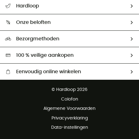
Helpcentrum & contact
Hardloop
Mijn zending volgen
Wie zijn we ?
Retourzendingen & Terugbetalingen
Onze beloften
HardGuides
Maattabelen
Ecologische voetafdruk
Ambassadeurs
Bezorgmethoden
Tweedehands
Hardgreen
100 % veilige aankopen
Eenvoudig online winkelen
Gratis levering vanaf € 100
© Hardloop 2026
Gratis retourneren binnen 100 dagen
Colofon
Gratis klantenservice
Algemene Voorwaarden
Privacyverklaring
Data-instellingen