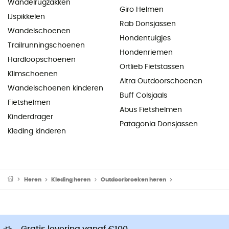
Wandelrugzakken
Giro Helmen
IJspikkelen
Rab Donsjassen
Wandelschoenen
Hondentuigjes
Trailrunningschoenen
Hondenriemen
Hardloopschoenen
Ortlieb Fietstassen
Klimschoenen
Altra Outdoorschoenen
Wandelschoenen kinderen
Buff Colsjaals
Fietshelmen
Abus Fietshelmen
Kinderdrager
Patagonia Donsjassen
Kleding kinderen
Heren
Kleding heren
Outdoorbroeken heren
Alpine broeken he
Gratis levering vanaf €100