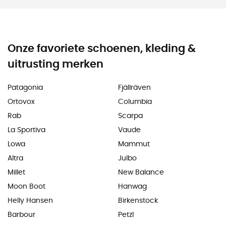
Onze favoriete schoenen, kleding &
uitrusting merken
Patagonia
Fjällräven
Ortovox
Columbia
Rab
Scarpa
La Sportiva
Vaude
Lowa
Mammut
Altra
Julbo
Millet
New Balance
Moon Boot
Hanwag
Helly Hansen
Birkenstock
Barbour
Petzl