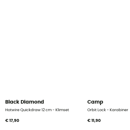
PPE - Category 3
Grote As Weerstand
24 kN
Vergrendelingssysteem
Doigt simple / Fil
Black Diamond
Camp
Hotwire Quickdraw 12 cm - Klimset
Orbit Lock - Karabiner
€ 17,90
€ 11,90