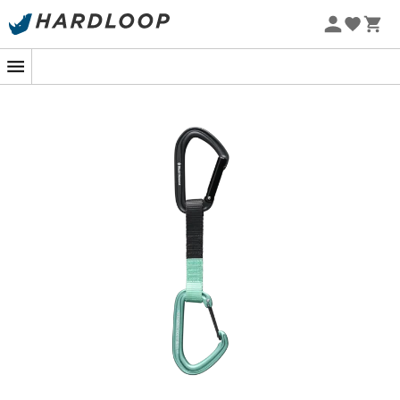
Zomeraanbiedingen 🔥 -5% EXTRA vanaf 2 producten* met
code Summer5
-5% Extra - Code Summer5