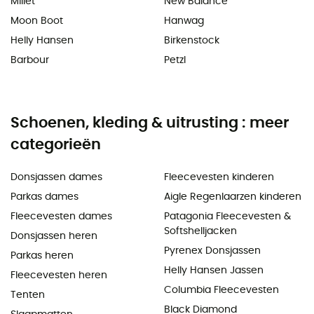
Millet
New Balance
Moon Boot
Hanwag
Helly Hansen
Birkenstock
Barbour
Petzl
Schoenen, kleding & uitrusting : meer
categorieën
Donsjassen dames
Fleecevesten kinderen
Parkas dames
Aigle Regenlaarzen kinderen
Fleecevesten dames
Patagonia Fleecevesten &
Softshelljacken
Donsjassen heren
Pyrenex Donsjassen
Parkas heren
Helly Hansen Jassen
Fleecevesten heren
Columbia Fleecevesten
Tenten
Black Diamond