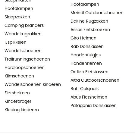
Slaapmatten
Hoofdlampen
Hoofdlampen
Meindl Outdoorschoenen
Slaapzakken
Dakine Rugzakken
Camping branders
Assos Fietsbroeken
Wandelrugzakken
Giro Helmen
IJspikkelen
Rab Donsjassen
Wandelschoenen
Hondentuigjes
Trailrunningschoenen
Hondenriemen
Hardloopschoenen
Ortlieb Fietstassen
Klimschoenen
Altra Outdoorschoenen
Wandelschoenen kinderen
Buff Colsjaals
Fietshelmen
Abus Fietshelmen
Kinderdrager
Patagonia Donsjassen
Kleding kinderen