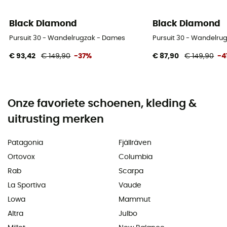
Black Diamond
Black Diamond
Pursuit 30 - Wandelrugzak - Dames
Pursuit 30 - Wandelru
€ 93,42
€ 149,90
-37%
€ 87,90
€ 149,90
-4
Onze favoriete schoenen, kleding &
uitrusting merken
Patagonia
Fjällräven
Ortovox
Columbia
Rab
Scarpa
La Sportiva
Vaude
Lowa
Mammut
Altra
Julbo