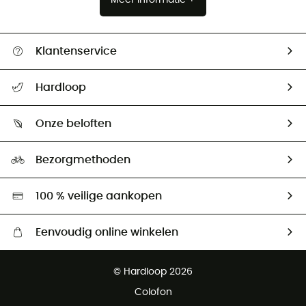
Klantenservice
Helpcentrum & contact
Hardloop
Mijn zending volgen
Wie zijn we ?
Retourzendingen & Terugbetalingen
Onze beloften
HardGuides
Maattabelen
Ecologische voetafdruk
Ambassadeurs
Bezorgmethoden
Tweedehands
Hardgreen
100 % veilige aankopen
Eenvoudig online winkelen
Gratis levering vanaf € 100
© Hardloop 2026
Gratis retourneren binnen 100 dagen
Colofon
Gratis klantenservice