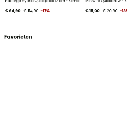
Hotforge Hybrid Quickpack 12 cm - Klimset
Miniwire Quickdraw - K
€ 94,90
€ 114,90
-17%
€ 18,00
€ 20,90
-13
Favorieten