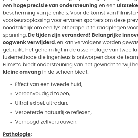
een
hoge precisie van ondersteuning
en een
uitsteke
bescherming van je enkels. Voor de komst van Filmist
voorkeursoplossing voor ervaren sporters om deze preve
noodzakelijk om een fysiotherapeut te raadplegen vo
spanning.
De tijden zijn veranderd!
Belangrijke innov
oogwenk verwijderd
, en kan vervolgens worden gewa
gebruikt. Het geheim ligt in de assemblage van twee 
fusiemethode die ingenieus is ontworpen door de tea
Filmista biedt ondersteuning van het gewricht terwijl h
kleine omvang
in de schoen biedt.
Effect van een tweede huid,
Vereenvoudigd tapen,
Ultraflexibel, ultradun,
Verbeterde natuurlijke reflexen,
Verhoogd zelfvertrouwen.
Pathologie
: