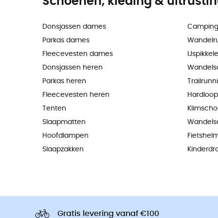
Schoenen, kleding & uitrusti
Donsjassen dames
Camping
Parkas dames
Wandelr
Fleecevesten dames
IJspikkel
Donsjassen heren
Wandels
Parkas heren
Trailrun
Fleecevesten heren
Hardloo
Tenten
Klimsch
Slaapmatten
Wandels
Hoofdlampen
Fietshel
Slaapzakken
Kinderdr
Gratis levering vanaf €100