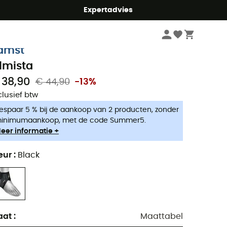
mmer5
Expertadvies
Verzorging
Eerste Hulp
Ortheses
amst
ilmista
 38,90
€ 44,90
-13%
clusief btw
espaar 5 % bij de aankoop van 2 producten, zonder
inimumaankoop, met de code Summer5.
eer informatie +
eur
:
Black
aat
:
Maattabel