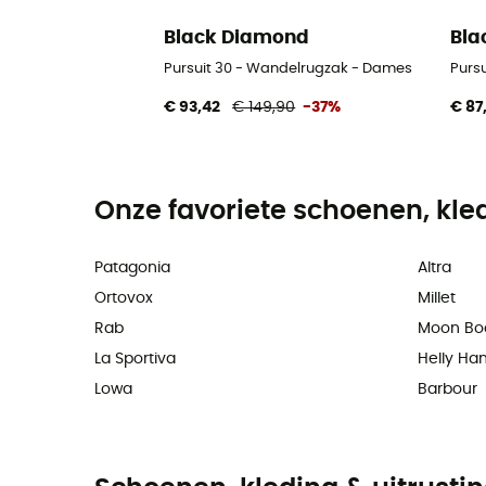
Black Diamond
Bla
Pursuit 30 - Wandelrugzak - Dames
Purs
€ 93,42
€ 149,90
-37%
€ 87
Onze favoriete schoenen, kle
Patagonia
Altra
Ortovox
Millet
Rab
Moon Bo
La Sportiva
Helly Ha
Lowa
Barbour