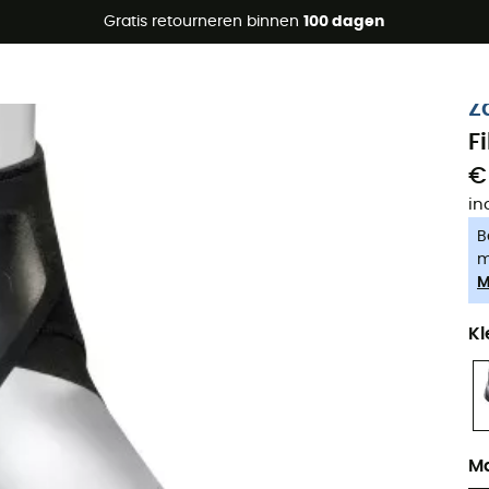
raanbiedingen 🔥 -5% EXTRA vanaf 2 producten* met code Su
Gratis retourneren binnen
100 dagen
-5% Extra - Code Summer5
Z
F
€
in
B
m
M
Kl
M