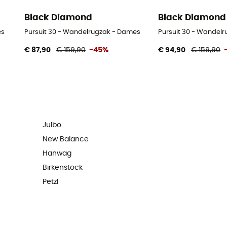
Black Diamond
Black Diamond
es
Pursuit 30 - Wandelrugzak - Dames
Pursuit 30 - Wandelr
€ 87,90
€ 159,90
-45%
€ 94,90
€ 159,90
Julbo
New Balance
Hanwag
Birkenstock
Petzl