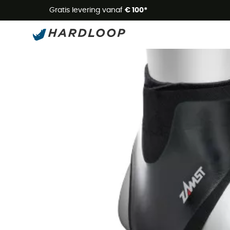
Zome
Gratis levering vanaf
€ 100*