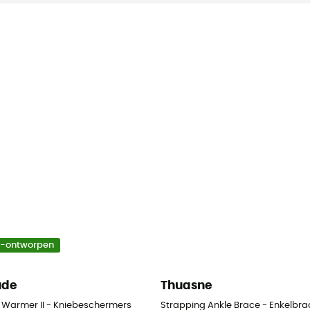
o-ontworpen
ude
Thuasne
e
 Warmer II - Kniebeschermers
Strapping Ankle Brace - Enkelbra