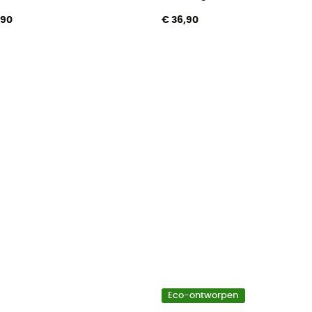
,90
€ 36,90
Eco-ontworpen