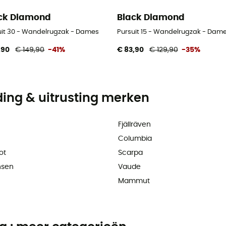
ck Diamond
Black Diamond
uit 30 - Wandelrugzak - Dames
Pursuit 15 - Wandelrugzak - Dam
,90
€ 149,90
-41%
€ 83,90
€ 129,90
-35%
ding & uitrusting merken
Fjällräven
Columbia
ot
Scarpa
nsen
Vaude
Mammut