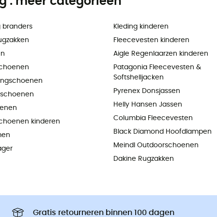
ng : meer categorieën
 branders
Kleding kinderen
ugzakken
Fleecevesten kinderen
en
Aigle Regenlaarzen kinderen
choenen
Patagonia Fleecevesten &
Softshelljacken
ningschoenen
Pyrenex Donsjassen
pschoenen
Helly Hansen Jassen
oenen
Columbia Fleecevesten
choenen kinderen
Black Diamond Hoofdlampen
men
Meindl Outdoorschoenen
ager
Dakine Rugzakken
Gratis retourneren binnen 100 dagen