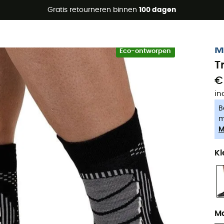
raanbiedingen 🔥 -5% EXTRA vanaf 2 producten* met code Su
Gratis retourneren binnen
100 dagen
-5% Extra - Code Summer5
M
Eco-ontworpen
T
€
in
B
m
M
Kl
M