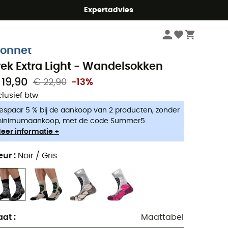
mmer5
Expertadvies
Heren
Kleding heren
Outdoorsokken heren
Wandelsokken heren
onnet
rek Extra Light - Wandelsokken
 19,90
€ 22,90
-13%
clusief btw
espaar 5 % bij de aankoop van 2 producten, zonder
inimumaankoop, met de code Summer5.
eer informatie +
eur
:
Noir / Gris
aat
:
Maattabel