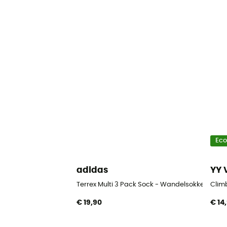
Ec
adidas
YY 
Terrex Multi 3 Pack Sock - Wandelsokken
Clim
€ 19,90
€ 14