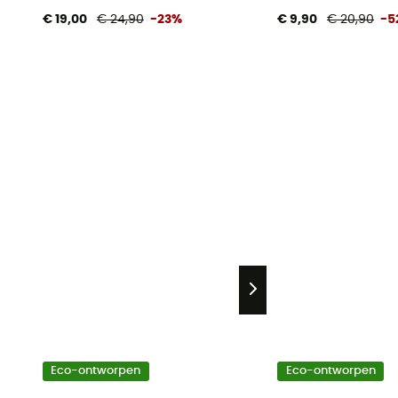
€ 19,00
€ 24,90
-23%
€ 9,90
€ 20,90
-5
Eco-ontworpen
Eco-ontworpen