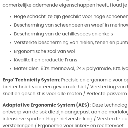
opmerkelijke ademende eigenschappen heeft. Houd je vo
Hoge schacht
: ze zijn geschikt voor hoge schoene
Bescherming van scheenbeen en wreef in merino
Bescherming van de achillespees en enkels
Versterkte bescherming
van hielen, tenen en punt
Ergonomische zool van wol
Kwaliteit en productie Frans
Materialen: 63% merinowol, 24% polyamide, 10% ly
Ergo' Technicity System
:
Precisie en ergonomie voor o
breitechniek voor een gevormde hiel / Versterking van 
knelt en geschikt is voor alle maten / Perfecte pasvo
Adaptative Ergonomic System (AES)
: Deze technologi
ontwerp van de sok die zijn aangepast aan de morfolog
intensieve sporten. Hoge hielversterking / Versterkte p
versterkingen / Ergonomie voor linker- en rechtervoet.