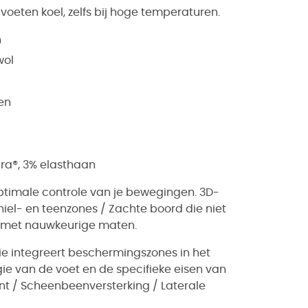
eten koel, zelfs bij hoge temperaturen.
n
wol
en
cra®, 3% elasthaan
ptimale controle van je bewegingen. 3D-
hiel- en teenzones / Zachte boord die niet
rm met nauwkeurige maten.
e i
ntegreert beschermingszones in het
ie van de voet en de specifieke eisen van
unt / Scheenbeenversterking / Laterale