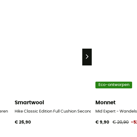
Eco-ontworpen
Smartwool
Monnet
eren
Hike Classic Edition Full Cushion Second Cut Crew Socks - Wa
Mid Expert - Wandel
€ 26,90
€ 9,90
€ 20,90
-5