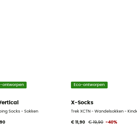
o-ontworpen
Eco-ontworpen
Vertical
X-Socks
bing Socks - Sokken
Trek XCTN - Wandelsokken - Kind
,90
€ 11,90
€ 19,90
-40%