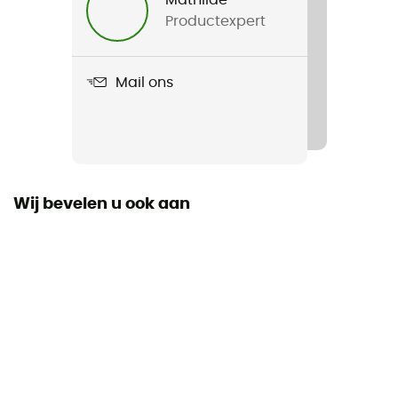
Mathilde
Productexpert
Distance d'entrainement hebdomadaire
< 30 km
Mail ons
Ground
Chemin
Waterdicht
Nee
Wij bevelen u ook aan
Tussenzool
Altra EGO™
Pas
Universele
Uitneembare binnenzool
Ja