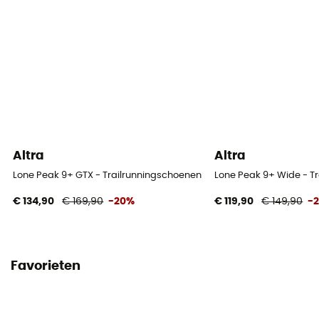
Altra
Altra
Lone Peak 9+ GTX - Trailrunningschoenen - Heren
Lone Peak 9+ Wide - T
€ 134,90
€ 169,90
-20%
€ 119,90
€ 149,90
-
Favorieten