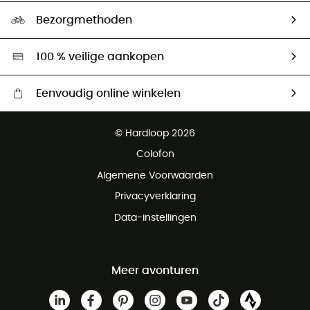
Ecologische voetafdruk
Ambassadeurs
Bezorgmethoden
Tweedehands
Hardgreen
100 % veilige aankopen
Eenvoudig online winkelen
Gratis levering vanaf € 100
© Hardloop 2026
Gratis retourneren binnen 100 dagen
Colofon
Gratis klantenservice
Algemene Voorwaarden
Privacyverklaring
Data-instellingen
Meer avonturen