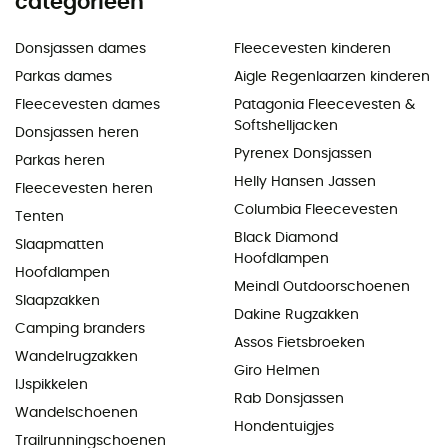
categorieën
Donsjassen dames
Fleecevesten kinderen
Parkas dames
Aigle Regenlaarzen kinderen
Fleecevesten dames
Patagonia Fleecevesten &
Softshelljacken
Donsjassen heren
Pyrenex Donsjassen
Parkas heren
Helly Hansen Jassen
Fleecevesten heren
Columbia Fleecevesten
Tenten
Black Diamond
Slaapmatten
Hoofdlampen
Hoofdlampen
Meindl Outdoorschoenen
Slaapzakken
Dakine Rugzakken
Camping branders
Assos Fietsbroeken
Wandelrugzakken
Giro Helmen
IJspikkelen
Rab Donsjassen
Wandelschoenen
Hondentuigjes
Trailrunningschoenen