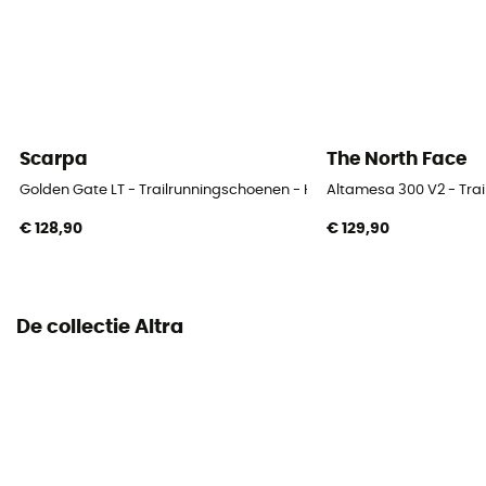
Height Heel-To-Toe (mm)
25 / 25 mm
Buitenzool
Vibram® MegaGrip®
Scarpa
The North Face
Drop
Golden Gate LT - Trailrunningschoenen - Heren
Altamesa 300 V2 - Tra
0 mm
€ 128,90
€ 129,90
Profiel loper
Tous poids
De collectie Altra
Sluitsysteem
Veters
Bovenmateriaal schoen
Mesh