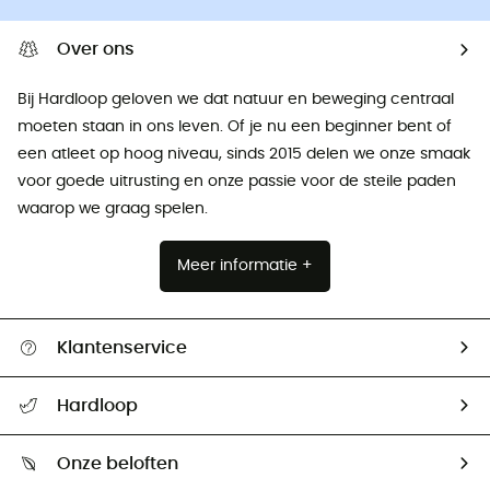
Over ons
Bij Hardloop geloven we dat natuur en beweging centraal
moeten staan ​​in ons leven. Of je nu een beginner bent of
een atleet op hoog niveau, sinds 2015 delen we onze smaak
voor goede uitrusting en onze passie voor de steile paden
waarop we graag spelen.
Meer informatie +
Klantenservice
Helpcentrum & contact
Hardloop
Mijn zending volgen
Wie zijn we ?
Retourzendingen & Terugbetalingen
Onze beloften
HardGuides
Maattabelen