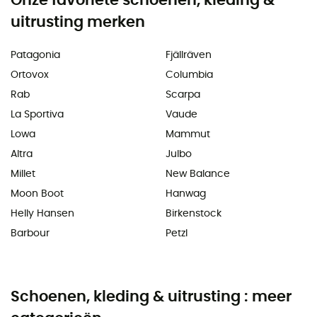
Onze favoriete schoenen, kleding &
uitrusting merken
Patagonia
Fjällräven
Ortovox
Columbia
Rab
Scarpa
La Sportiva
Vaude
Lowa
Mammut
Altra
Julbo
Millet
New Balance
Moon Boot
Hanwag
Helly Hansen
Birkenstock
Barbour
Petzl
Schoenen, kleding & uitrusting : meer