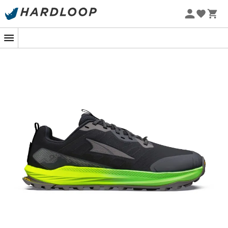
Zomeraanbiedingen 🔥 -5% EXTRA vanaf 2 producten* met
code Summer5
-5% Extra - Code Summer5