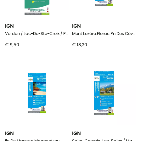
IGN
IGN
Verdon / Lac-De-Ste-Croix / Plateau-De-Valensole
Mont Lozère.Florac.Pn Des Cévennes
€ 9,50
€ 13,20
IGN
IGN