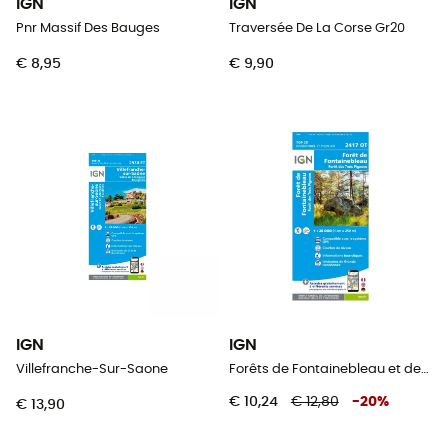
IGN
IGN
Pnr Massif Des Bauges
Traversée De La Corse Gr20
€ 8,95
€ 9,90
IGN
IGN
Villefranche-Sur-Saone
Forêts de Fontainebleau et des Trois Pignons
€ 10,24
€ 12,80
-
20
%
€ 13,90