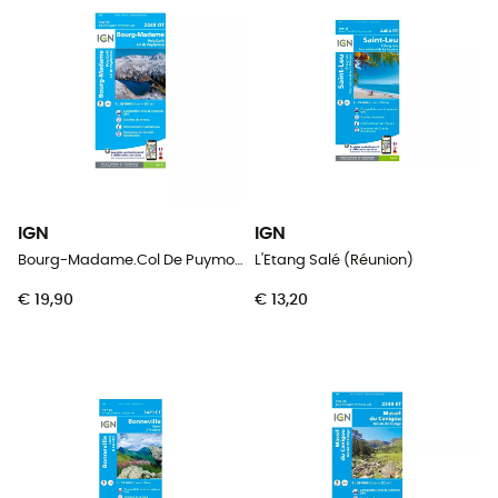
IGN
IGN
Bourg-Madame.Col De Puymorens.Pic Carlit
L'Etang Salé (Réunion)
€ 19,90
€ 13,20