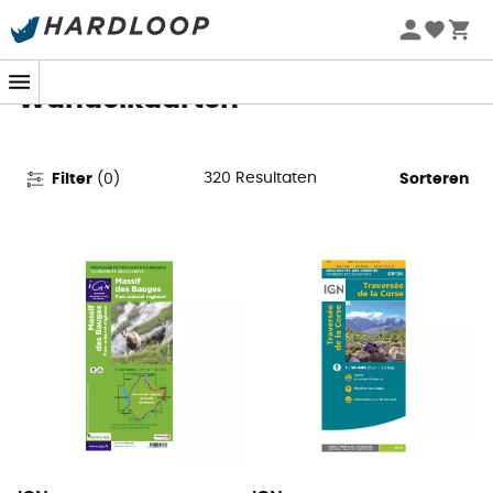
Zomeraanbiedingen 🔥 -5% EXTRA vanaf 2 producten* met
code Summer5
Wandelkaarten
320
Resultaten
Filter
(
0
)
Sorteren