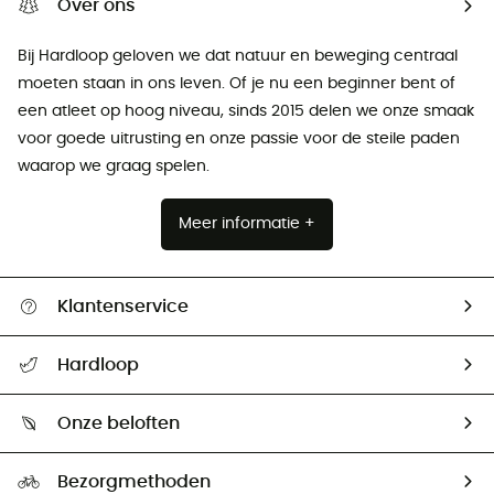
Over ons
Bij Hardloop geloven we dat natuur en beweging centraal
moeten staan ​​in ons leven. Of je nu een beginner bent of
een atleet op hoog niveau, sinds 2015 delen we onze smaak
voor goede uitrusting en onze passie voor de steile paden
waarop we graag spelen.
Meer informatie +
Klantenservice
Helpcentrum & contact
Hardloop
Mijn zending volgen
Wie zijn we ?
Retourzendingen & Terugbetalingen
Onze beloften
HardGuides
Maattabelen
Ecologische voetafdruk
Ambassadeurs
Bezorgmethoden