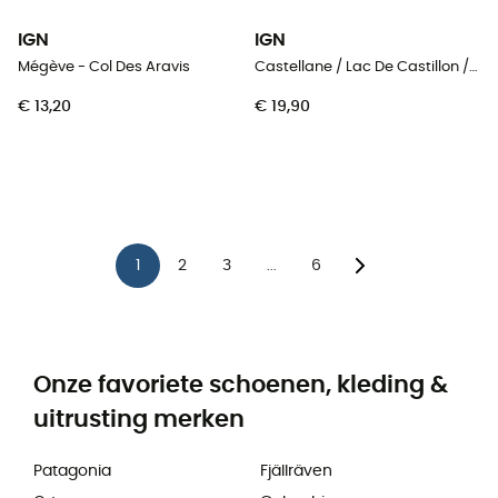
IGN
IGN
Mégève - Col Des Aravis
Castellane / Lac De Castillon / Pnr Du Verdon
€ 13,20
€ 19,90
1
2
3
6
...
Onze favoriete schoenen, kleding &
uitrusting merken
Patagonia
Fjällräven