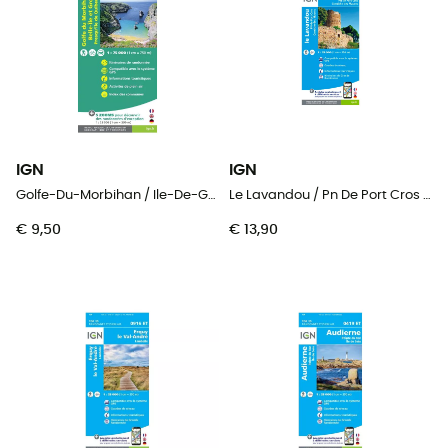
IGN
IGN
Golfe-Du-Morbihan / Ile-De-Groix / Belle-Ile / Presqu'Île-De-Quiberon
Le Lavandou / Pn De Port Cros / Corniche Des Maures
€ 9,50
€ 13,90