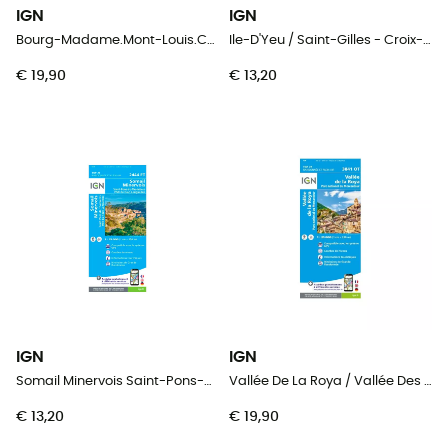
IGN
IGN
Bourg-Madame.Mont-Louis.Col De La Perche
Ile-D'Yeu / Saint-Gilles - Croix-De-Vie
€ 19,90
€ 13,20
IGN
IGN
Somail Minervois Saint-Pons-De-Thomières.Pnr Du Haut Languedoc
Vallée De La Roya / Vallée Des Merveilles / Pn Du Mercantour
€ 13,20
€ 19,90