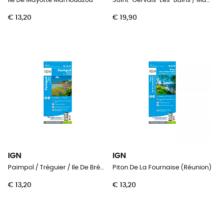
Ile De Mayotte Mamoudzou
Saint-Gervais-Les-Bains / Massif du Mont Blanc
€ 13,20
€ 19,90
IGN
IGN
Paimpol / Tréguier / Ile De Bréhat
Piton De La Fournaise (Réunion)
€ 13,20
€ 13,20