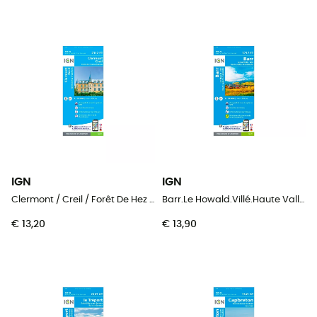
IGN
IGN
Clermont / Creil / Forêt De Hez / Froidmont
Barr.Le Howald.Villé.Haute Vallée De La Bruche
€ 13,20
€ 13,90