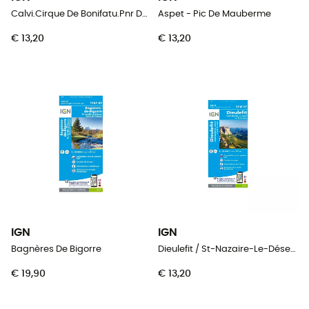
Calvi.Cirque De Bonifatu.Pnr De Corse
Aspet - Pic De Mauberme
€ 13,20
€ 13,20
IGN
IGN
Bagnères De Bigorre
Dieulefit / St-Nazaire-Le-Désert / Forêt De Saou
€ 19,90
€ 13,20