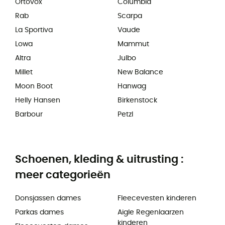
Ortovox
Columbia
Rab
Scarpa
La Sportiva
Vaude
Lowa
Mammut
Altra
Julbo
Millet
New Balance
Moon Boot
Hanwag
Helly Hansen
Birkenstock
Barbour
Petzl
Schoenen, kleding & uitrusting :
meer categorieën
Donsjassen dames
Fleecevesten kinderen
Parkas dames
Aigle Regenlaarzen
kinderen