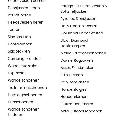
Fleecevesten dames
Patagonia Fleecevesten &
Donsjassen heren
Softshelljacken
Parkas heren
Pyrenex Donsjassen
Fleecevesten heren
Helly Hansen Jassen
Tenten
Columbia Fleecevesten
Slaapmatten
Black Diamond
Hoofdlampen
Hoofdlampen
Slaapzakken
Meindl Outdoorschoenen
Camping branders
Dakine Rugzakken
Wandelrugzakken
Assos Fietsbroeken
IJspikkelen
Giro Helmen
Wandelschoenen
Rab Donsjassen
Trailrunningschoenen
Hondentuigjes
Hardloopschoenen
Hondenriemen
Klimschoenen
Ortlieb Fietstassen
Wandelschoenen
Altra Outdoorschoenen
kinderen