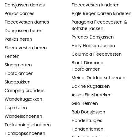
Donsjassen dames
Fleecevesten kinderen
Parkas dames
Aigle Regenlaarzen kinderen
Fleecevesten dames
Patagonia Fleecevesten &
Softshelljacken
Donsjassen heren
Pyrenex Donsjassen
Parkas heren
Helly Hansen Jassen
Fleecevesten heren
Columbia Fleecevesten
Tenten
Black Diamond
Slaapmatten
Hoofdlampen
Hoofdlampen
Meindl Outdoorschoenen
Slaapzakken
Dakine Rugzakken
Camping branders
Assos Fietsbroeken
Wandelrugzakken
Giro Helmen
IJspikkelen
Rab Donsjassen
Wandelschoenen
Hondentuigjes
Trailrunningschoenen
Hondenriemen
Hardloopschoenen