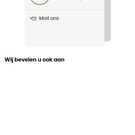
525 g
Mail ons
Product
Bug
Kabelrek
Ja
Wij bevelen u ook aan
Materiaal
Nylon
Uitrustingsdrager
Ja
Volume
18 L
Materiaal