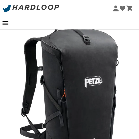
Zomeraanbiedingen 🔥 -5% EXTRA vanaf 2 producten* met
code Summer5
Van dagelijks gebruik tot sessies van
multi-pitch
klimmen
op rotsen, de door het merk
Petzl
ontworpen
Bug klimrugzak
laat geen enkel detail onbeheerd.
Geschikt om al je uitrusting te dragen tijdens je
tochten
naar de klimlocatie
en eenmaal op de rots, kan de
Bug
al je benodigde spullen bevatten. Zo vinden een
waterzak, racevoeding, kleding en schoenen hun plaats
in deze
Petzl klimrugzak
. Bovendien biedt de
Bug
je