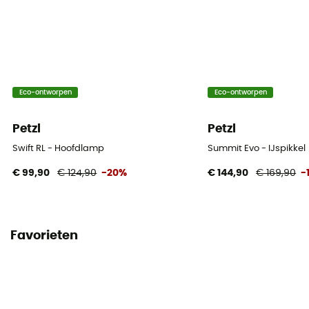
Eco-ontworpen
Eco-ontworpen
Petzl
Petzl
Swift RL - Hoofdlamp
Summit Evo - IJspikkel
€ 99,90
€ 124,90
-20%
€ 144,90
€ 169,90
-
Favorieten