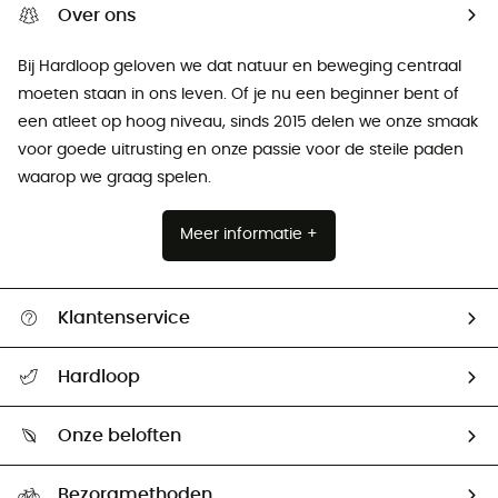
Over ons
Bij Hardloop geloven we dat natuur en beweging centraal
moeten staan ​​in ons leven. Of je nu een beginner bent of
een atleet op hoog niveau, sinds 2015 delen we onze smaak
voor goede uitrusting en onze passie voor de steile paden
waarop we graag spelen.
Meer informatie +
Klantenservice
Helpcentrum & contact
Hardloop
Mijn zending volgen
Wie zijn we ?
Retourzendingen & Terugbetalingen
Onze beloften
HardGuides
Maattabelen
Ecologische voetafdruk
Ambassadeurs
Bezorgmethoden