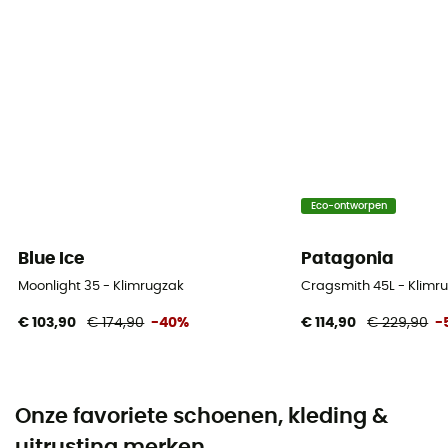
Eco-ontworpen
Blue Ice
Patagonia
Moonlight 35 - Klimrugzak
Cragsmith 45L - Klimr
€ 103,90
€ 174,90
-40%
€ 114,90
€ 229,90
-
Onze favoriete schoenen, kleding &
uitrusting merken