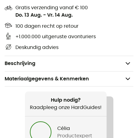
laptop, portemonneevak, topo-vak aan de
Gratis verzending vanaf € 100
achterkant van de tas
Do. 13 Aug.
-
Vr. 14 Aug.
Opvouwbare heupgordel
100 dagen recht op retour
Verstelbare borstband voor stabiliteit van de tas
bij het klimmen
+1.000.000 uitgeruste avonturiers
Hoge duurzaamheid: bodem en zijkanten versterkt
Deskundig advies
met hoogwaardig textiel
Gewicht: 525 g
Beschrijving
Materiaalgegevens & Kenmerken
Aanbevolen voor
Klimmen
Hulp nodig?
Raadpleeg onze HardGuides!
Voor
Heren / Dames
Célia
Productexpert
Gewicht