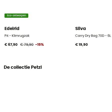
Nylon
Toegang tot tas
Eco-ontworpen
Top
Edelrid
Silva
Kenmerken buikriem
Pit - Klimrugzak
Carry Dry Bag 70D - 6L
Verstelbare breedte
€ 67,90
€ 79,90
-15%
€ 19,90
Kenmerken borstriem
Verstelbare breedte / Verstelbare hoogte
De collectie Petzl
Dragend systeem
Ademende mesh rug / Shoulder straps