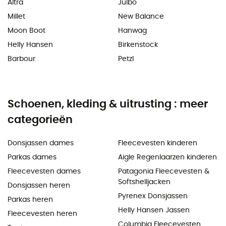
Altra
Julbo
Millet
New Balance
Moon Boot
Hanwag
Helly Hansen
Birkenstock
Barbour
Petzl
Schoenen, kleding & uitrusting : meer
categorieën
Donsjassen dames
Fleecevesten kinderen
Parkas dames
Aigle Regenlaarzen kinderen
Fleecevesten dames
Patagonia Fleecevesten &
Softshelljacken
Donsjassen heren
Pyrenex Donsjassen
Parkas heren
Helly Hansen Jassen
Fleecevesten heren
Columbia Fleecevesten