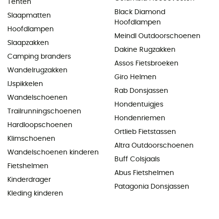
Tenten
Black Diamond
Slaapmatten
Hoofdlampen
Hoofdlampen
Meindl Outdoorschoenen
Slaapzakken
Dakine Rugzakken
Camping branders
Assos Fietsbroeken
Wandelrugzakken
Giro Helmen
IJspikkelen
Rab Donsjassen
Wandelschoenen
Hondentuigjes
Trailrunningschoenen
Hondenriemen
Hardloopschoenen
Ortlieb Fietstassen
Klimschoenen
Altra Outdoorschoenen
Wandelschoenen kinderen
Buff Colsjaals
Fietshelmen
Abus Fietshelmen
Kinderdrager
Patagonia Donsjassen
Kleding kinderen