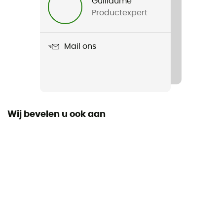
Guillaume
Productexpert
Product
Gravity Motion SL
Mail ons
Label
PFC-Free
Wij bevelen u ook aan