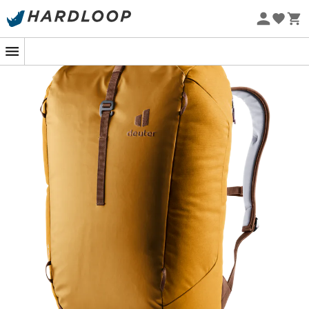
Zomeraanbiedingen 🔥 -5% EXTRA vanaf 2 producten* met
code Summer5
Eco-ontworpen