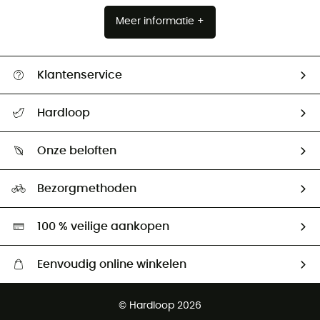
Meer informatie +
Klantenservice
Helpcentrum & contact
Hardloop
Mijn zending volgen
Wie zijn we ?
Retourzendingen & Terugbetalingen
Onze beloften
HardGuides
Maattabelen
Ecologische voetafdruk
Ambassadeurs
Bezorgmethoden
Tweedehands
Hardgreen
100 % veilige aankopen
Eenvoudig online winkelen
Gratis levering vanaf € 100
© Hardloop 2026
Gratis retourneren binnen 100 dagen