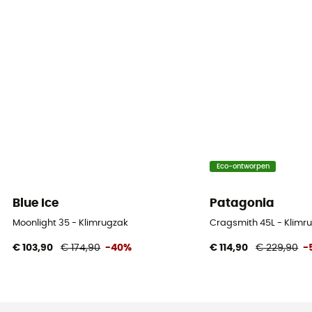
Eco-ontworpen
Blue Ice
Patagonia
Moonlight 35 - Klimrugzak
Cragsmith 45L - Klimr
€ 103,90
€ 174,90
-40%
€ 114,90
€ 229,90
-