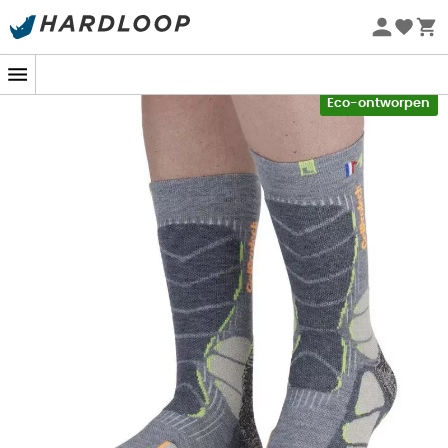
slijtvastheid zijn altijd aanwezig.
Zomeraanbiedingen 🔥 -5% EXTRA vanaf 2 producten* met
code Summer5
Bescherming van hallux valgus dankzij een zak die
een klein kussen van verrijkte en zeer
-5% Extra - Code Summer5
schokabsorberende siliconengel kan bevatten
Eco-ontworpen
Anatomische constructie voor linker- en
rechtervoet
Versterkte hielen en tenen
Ergonomische badstofzool van 80% merinowol
Verstevigingen ter bescherming van scheenbeen,
wreef, interne hiel, enkel en achillespees
Anatomische constructie voor linker- en
rechtervoet
Versterkte hielen en tenen met Friction Free om
blaren te voorkomen
Badstofzool
Verstevigingen ter bescherming van scheenbeen,