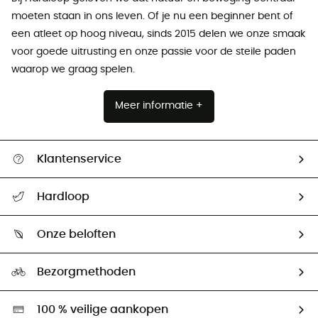
moeten staan ​​in ons leven. Of je nu een beginner bent of
een atleet op hoog niveau, sinds 2015 delen we onze smaak
voor goede uitrusting en onze passie voor de steile paden
waarop we graag spelen.
Meer informatie +
Klantenservice
Helpcentrum & contact
Hardloop
Mijn zending volgen
Wie zijn we ?
Retourzendingen & Terugbetalingen
Onze beloften
HardGuides
Maattabelen
Ecologische voetafdruk
Ambassadeurs
Bezorgmethoden
Tweedehands
Hardgreen
100 % veilige aankopen