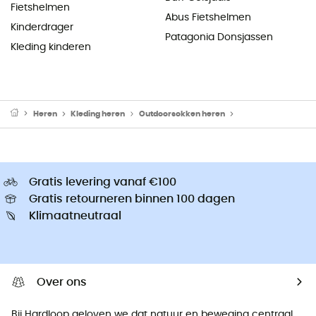
Fietshelmen
Abus Fietshelmen
Kinderdrager
Patagonia Donsjassen
Kleding kinderen
Heren
Kleding heren
Outdoorsokken heren
Wandelsokken her
Gratis levering vanaf €100
Gratis retourneren binnen 100 dagen
Klimaatneutraal
Over ons
Bij Hardloop geloven we dat natuur en beweging centraal