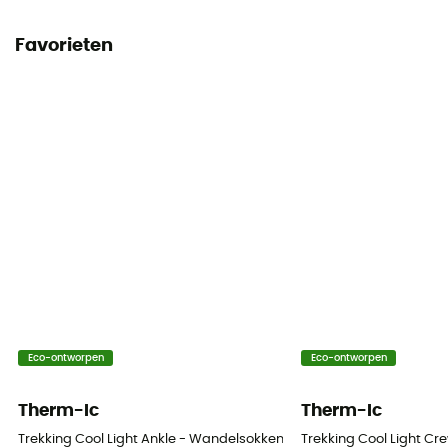
Favorieten
Eco-ontworpen
Eco-ontworpen
Therm-Ic
Therm-Ic
Trekking Cool Light Ankle - Wandelsokken
Trekking Cool Light C