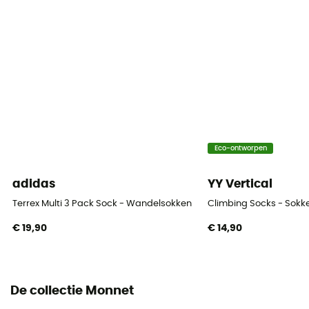
Materiaal
[Main] 60% Wool, 29% Polyamide, 11% Elastane
Technische eigenschappen
Isolerend / Ademend
Hoogte
Halfhoog
Eco-ontworpen
adidas
YY Vertical
Terrex Multi 3 Pack Sock - Wandelsokken
Climbing Socks - Sokk
€ 19,90
€ 14,90
De collectie Monnet