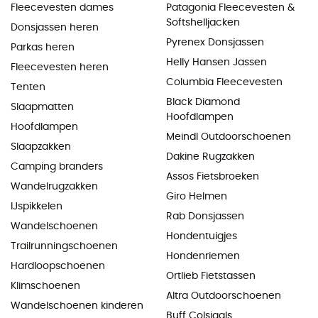
Fleecevesten dames
Patagonia Fleecevesten &
Softshelljacken
Donsjassen heren
Pyrenex Donsjassen
Parkas heren
Helly Hansen Jassen
Fleecevesten heren
Columbia Fleecevesten
Tenten
Black Diamond
Slaapmatten
Hoofdlampen
Hoofdlampen
Meindl Outdoorschoenen
Slaapzakken
Dakine Rugzakken
Camping branders
Assos Fietsbroeken
Wandelrugzakken
Giro Helmen
IJspikkelen
Rab Donsjassen
Wandelschoenen
Hondentuigjes
Trailrunningschoenen
Hondenriemen
Hardloopschoenen
Ortlieb Fietstassen
Klimschoenen
Altra Outdoorschoenen
Wandelschoenen kinderen
Buff Colsjaals