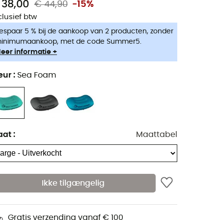
 38,00
€ 44,90
-15%
clusief btw
espaar 5 % bij de aankoop van 2 producten, zonder
inimumaankoop, met de code Summer5.
eer informatie +
eur
:
Sea Foam
aat
:
Maattabel
Ikke tilgængelig
Gratis verzending vanaf € 100