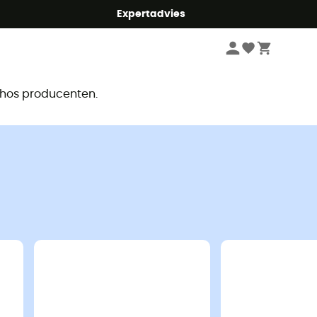
mmer5
Expertadvies
r
e hos producenten.