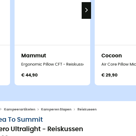
Mammut
Cocoon
Ergonomic Pillow CFT - Reiskussen
Air Core Pillow Mi
€ 44,90
€ 29,90
Kampeerartikelen
Kamperen Slapen
Reiskussen
ea To Summit
ero Ultralight - Reiskussen