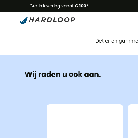
Zome
Gratis levering vanaf
€ 100*
Det er en gammel 
Wij raden u ook aan.