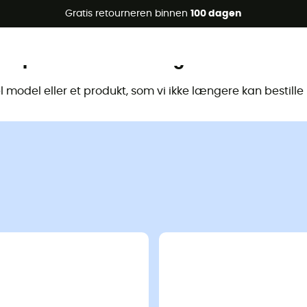
raanbiedingen 🔥 -5% EXTRA vanaf 2 producten* met code Su
Gratis retourneren binnen
100 dagen
Dit product is niet langer beschikbaa
model eller et produkt, som vi ikke længere kan bestill