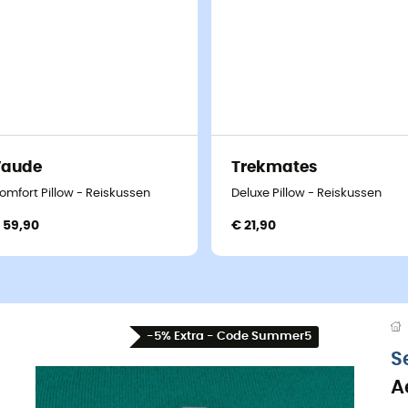
Vaude
Trekmates
omfort Pillow - Reiskussen
Deluxe Pillow - Reiskussen
 59,90
€ 21,90
-5% Extra - Code Summer5
S
A