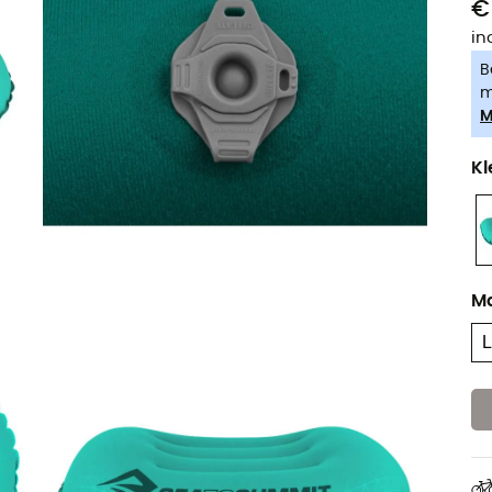
€
in
B
m
M
Kl
M