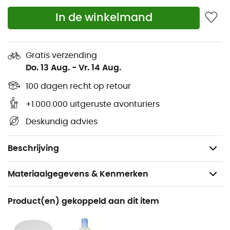
Opbergzakken
In de winkelmand
Spanlijntjes om de tent vast te zetten
Lamp haak
Opbergtas
Gratis verzending
Do. 13 Aug.
-
Vr. 14 Aug.
Reparatieset
Volume: 0,9 m3
100 dagen recht op retour
Afmetingen: 270 x 120 x 100 cm
+1.000.000 uitgeruste avonturiers
Afmetingen opgevouwen: 39 x 14 cm
Deskundig advies
Minimum gewicht: 1,50 kg
Maximum gewicht: 1,70 kg
Beschrijving
Materiaalgegevens & Kenmerken
Aanbevolen voor
Product(en) gekoppeld aan dit item
Kamperen / Bivak