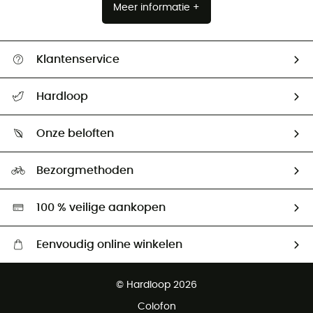
Meer informatie +
Klantenservice
Helpcentrum & contact
Hardloop
Mijn zending volgen
Wie zijn we ?
Retourzendingen & Terugbetalingen
Onze beloften
HardGuides
Maattabelen
Ecologische voetafdruk
Ambassadeurs
Bezorgmethoden
Tweedehands
Hardgreen
100 % veilige aankopen
Eenvoudig online winkelen
Gratis levering vanaf € 100
© Hardloop 2026
Gratis retourneren binnen 100 dagen
Colofon
Gratis klantenservice