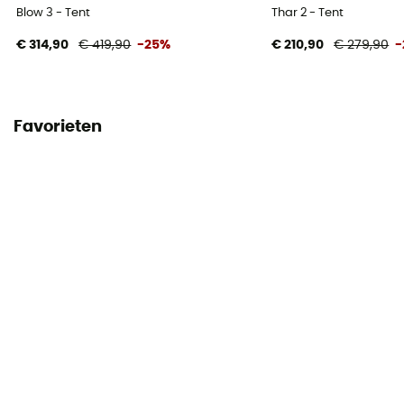
Polyester thermo-isolant
Blow 3 - Tent
Thar 2 - Tent
€ 314,90
€ 419,90
-25%
€ 210,90
€ 279,90
-
Favorieten