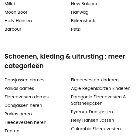
Millet
New Balance
Moon Boot
Hanwag
Helly Hansen
Birkenstock
Barbour
Petzl
Schoenen, kleding & uitrusting : meer
categorieën
Donsjassen dames
Fleecevesten kinderen
Parkas dames
Aigle Regenlaarzen kinderen
Fleecevesten dames
Patagonia Fleecevesten &
Softshelljacken
Donsjassen heren
Pyrenex Donsjassen
Parkas heren
Helly Hansen Jassen
Fleecevesten heren
Columbia Fleecevesten
Tenten