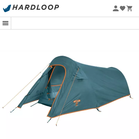
beschermt u tegen de ochtenddauw met zijn
Zomeraanbiedingen 🔥 -5% EXTRA vanaf 2 producten* met
code Summer5
samenstelling van
thermo-isolerend polyester 2500
mm
. Bovendien biedt de vestibule van deze
tunneltent
u
een aanzienlijke ruimte om uw uitrusting en die van uw
wandelgenoot op te slaan. Bovendien wordt de
montage van de
Sling 2
vereenvoudigd door de stokken
van verschillende kleuren. Opgevouwen wordt deze
Ferrino tent
zeer
compact
en
licht
, voor een verhoogd
transportgemak. Tot slot is de ruimte tussen het
dubbele dak
en de basis van de
Ferrino tent
verstelbaar, waardoor de luchtstroom kan worden
verhoogd of verlaagd, afhankelijk van de
weersomstandigheden.
Tunnelstructuur, met twee voorgeassembleerde
duraluminium stokken
2-persoonstent
Dubbel dak van Diamond thermo-isolerend