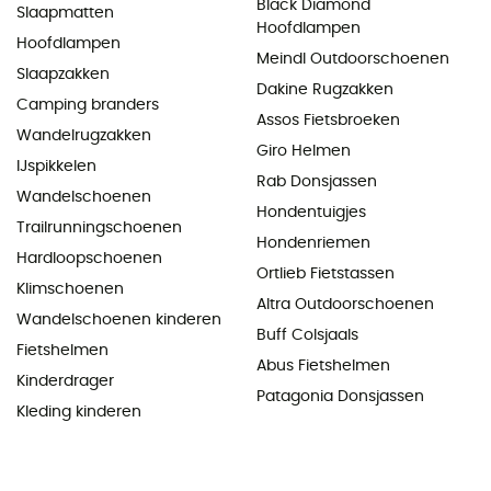
Black Diamond
Slaapmatten
Hoofdlampen
Hoofdlampen
Meindl Outdoorschoenen
Slaapzakken
Dakine Rugzakken
Camping branders
Assos Fietsbroeken
Wandelrugzakken
Giro Helmen
IJspikkelen
Rab Donsjassen
Wandelschoenen
Hondentuigjes
Trailrunningschoenen
Hondenriemen
Hardloopschoenen
Ortlieb Fietstassen
Klimschoenen
Altra Outdoorschoenen
Wandelschoenen kinderen
Buff Colsjaals
Fietshelmen
Abus Fietshelmen
Kinderdrager
Patagonia Donsjassen
Kleding kinderen