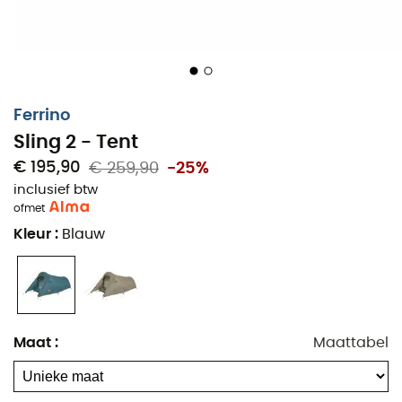
polyester 2000 mm
Interieur van muskietengaas
Grondzeil van thermo-isolerend polyester 2500
mm
Waterdichte naden van het dubbele dak en het
Ferrino
grondzeil garanderen waterdichtheid
Sling 2 - Tent
Interieurdoek opgehangen aan de structuur met
€ 195,90
€ 259,90
-25%
hulzen
inclusief btw
Stokken van verschillende kleuren voor
of
met
gemakkelijke montage
Kleur
:
Blauw
Aluminium haringen
Ingang en ventilatie: Vestibule
Deuren met muskietengaas
Ventilatieopeningen
Maat
:
Maattabel
Ventilatiesysteem "camera air" (met
muskietengaas)