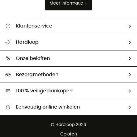
Meer informatie +
Klantenservice
Helpcentrum & contact
Hardloop
Mijn zending volgen
Wie zijn we ?
Retourzendingen & Terugbetalingen
Onze beloften
HardGuides
Maattabelen
Ecologische voetafdruk
Ambassadeurs
Bezorgmethoden
Tweedehands
Hardgreen
100 % veilige aankopen
Eenvoudig online winkelen
Gratis levering vanaf € 100
© Hardloop 2026
Gratis retourneren binnen 100 dagen
Colofon
Gratis klantenservice