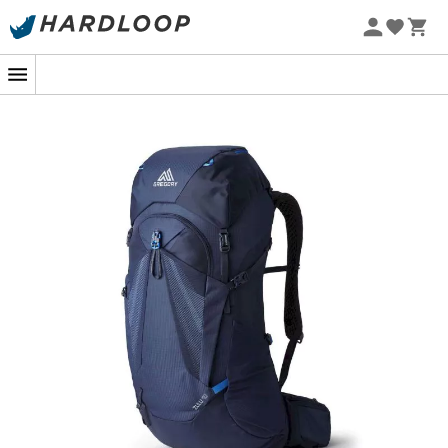
Zomeraanbiedingen 🔥 -5% EXTRA vanaf 2 producten* met
code Summer5
De
Zulu 40
van het merk
Gregory
is een
wandelrugzak
voor
mannen
, ideaal voor al uw
dagtochten
, in duo, of
voor uw weekenduitstapjes. De
Zulu 40
biedt een
opbergruimte van
40 liter
en weegt
1,34 kg
. Hij is ruimer
dan een dagrugzak. U krijgt toegang tot het hoofdvak
van de
Zulu 40
via een volledige
U Zip
opening. Naast
het hoofdvak vindt u tal van opbergmogelijkheden. Deze
wandelrugzak
heeft namelijk
twee zijvakken
van
rekbare mesh
voor een drinkfles. Hij is ook uitgerust met
een
groot heupgordelvak
, handig voor het opbergen
van uw
smartphone
, een verstelbare
bevestigingslus
en een
haak
voor het dragen van uw
wandelstokken
en
piolets
. Het
QuickStow
systeem geeft u de
mogelijkheid om uw zonnebril aan de schouderriem van