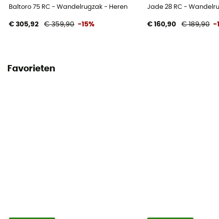
Compressiebanden
Baltoro 75 RC - Wandelrugzak - Heren
Jade 28 RC - Wandelr
Ja
€ 305,92
€ 359,90
-15%
€ 160,90
€ 189,90
-
Favorieten