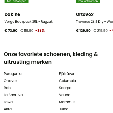
Eco-ontworpen
Eco-ontworpen
Dakine
Ortovox
Verge Backpack 25L - Rugzak
Traverse 28 S Dry - W
€ 73,90
€ 119,90
-38%
€ 129,90
€ 219,90
-
Onze favoriete schoenen, kleding &
uitrusting merken
Patagonia
Fjällräven
Ortovox
Columbia
Rab
Scarpa
La Sportiva
Vaude
Lowa
Mammut
Altra
Julbo