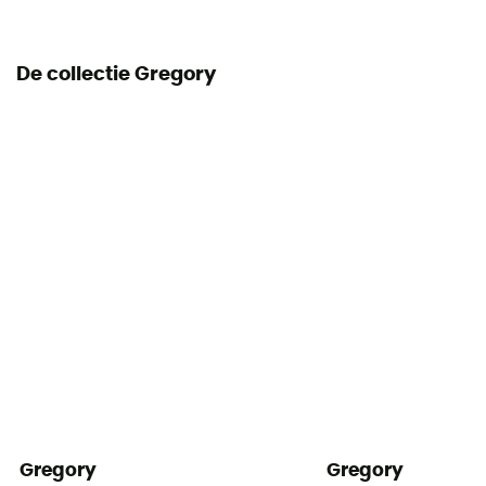
210D Honeycomb Cryptorip HD Nylon & 210D High
Tenacity Nylon
De collectie Gregory
Dimensie
63 x 35 x 23 cm
Toegang tot tas
Top
Kenmerken buikriem
Verstelbare breedte
Kenmerken borstriem
Verstelbare breedte
Rugzak volume
40 L
Gregory
Gregory