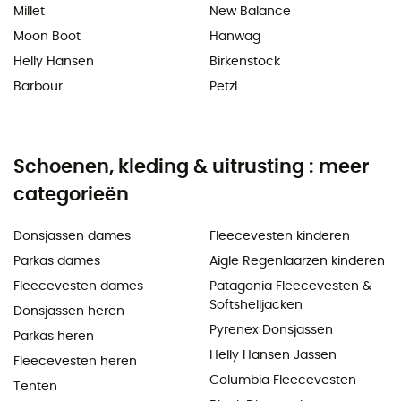
Millet
New Balance
Moon Boot
Hanwag
Helly Hansen
Birkenstock
Barbour
Petzl
Schoenen, kleding & uitrusting : meer
categorieën
Donsjassen dames
Fleecevesten kinderen
Parkas dames
Aigle Regenlaarzen kinderen
Fleecevesten dames
Patagonia Fleecevesten &
Softshelljacken
Donsjassen heren
Pyrenex Donsjassen
Parkas heren
Helly Hansen Jassen
Fleecevesten heren
Columbia Fleecevesten
Tenten