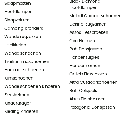
Black Diamond
Slaapmatten
Hoofdlampen
Hoofdlampen
Meindl Outdoorschoenen
Slaapzakken
Dakine Rugzakken
Camping branders
Assos Fietsbroeken
Wandelrugzakken
Giro Helmen
IJspikkelen
Rab Donsjassen
Wandelschoenen
Hondentuigjes
Trailrunningschoenen
Hondenriemen
Hardloopschoenen
Ortlieb Fietstassen
Klimschoenen
Altra Outdoorschoenen
Wandelschoenen kinderen
Buff Colsjaals
Fietshelmen
Abus Fietshelmen
Kinderdrager
Patagonia Donsjassen
Kleding kinderen