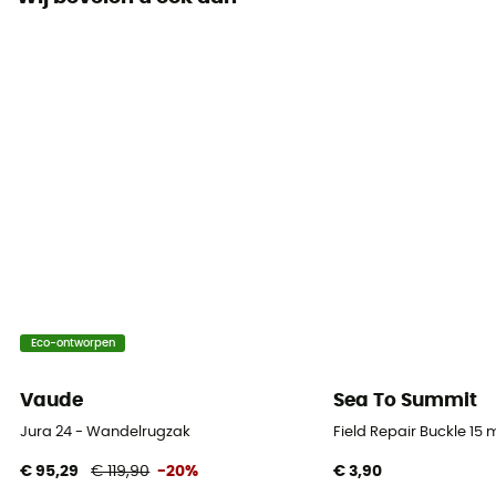
Synthetisch (Nylon)
Regenhoes
Ja
Voering
Polyester met hoge dichtheid 135d
Houder voor ijsbijl
Ja
Uitrustingsdrager
Eco-ontworpen
Ja
Vaude
Sea To Summit
Volume
40 L
Jura 24 - Wandelrugzak
Field Repair Buckle 15
€ 95,29
€ 119,90
-20%
€ 3,90
Materiaal