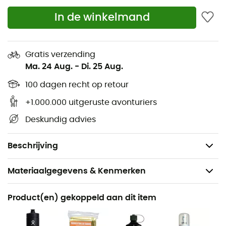
Borstband met geïntegreerd veiligheidsfluitje in de
In de winkelmand
gesp
Materiaal:
210D Honeycomb Cryptorip HD Nylon &
210D High Tenacity Nylon
Gratis verzending
Ma. 24 Aug.
-
Di. 25 Aug.
Afmetingen:
23 x 65 x 35 cm
Gewicht van de regenhoes: 68 g
100 dagen recht op retour
Maximale draagcapaciteit: 16 kg
+1.000.000 uitgeruste avonturiers
Volume: 40 L
Deskundig advies
Gewicht van de rugzak: 1,34 kg
Voering: 135d Polyester met hoge dichtheid
Beschrijving
Materiaalgegevens & Kenmerken
Aanbevolen voor
Product(en) gekoppeld aan dit item
Wandelen / Reizen / Bergbeklimmen