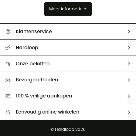
Meer informatie +
Klantenservice
Helpcentrum & contact
Hardloop
Mijn zending volgen
Wie zijn we ?
Retourzendingen & Terugbetalingen
Onze beloften
HardGuides
Maattabelen
Ecologische voetafdruk
Ambassadeurs
Bezorgmethoden
Tweedehands
Hardgreen
100 % veilige aankopen
Eenvoudig online winkelen
Gratis levering vanaf € 100
© Hardloop 2026
Gratis retourneren binnen 100 dagen