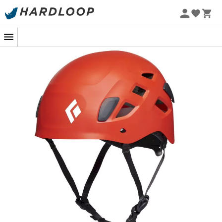
Zomeraanbiedingen 🔥 -5% EXTRA vanaf 2 producten* met
code Summer5
-5% Extra - Code Summer5