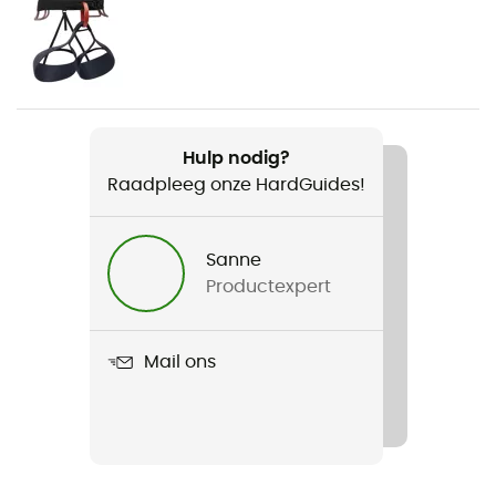
Voor
Heren / Dames
Gewicht
330 g
Hulp nodig?
Raadpleeg onze HardGuides!
Product
Half Dome
Sanne
Binnenschaal
Productexpert
E.P.S
Shell building
Mail ons
EPS
Sluitsysteem
Verstelbare kinriem