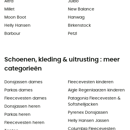
Altra
Julbo
Millet
New Balance
Moon Boot
Hanwag
Helly Hansen
Birkenstock
Barbour
Petzl
Schoenen, kleding & uitrusting : meer
categorieën
Donsjassen dames
Fleecevesten kinderen
Parkas dames
Aigle Regenlaarzen kinderen
Fleecevesten dames
Patagonia Fleecevesten &
Softshelljacken
Donsjassen heren
Pyrenex Donsjassen
Parkas heren
Helly Hansen Jassen
Fleecevesten heren
Columbia Fleecevesten