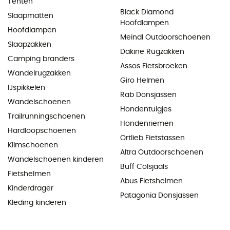
Tenten
Black Diamond
Slaapmatten
Hoofdlampen
Hoofdlampen
Meindl Outdoorschoenen
Slaapzakken
Dakine Rugzakken
Camping branders
Assos Fietsbroeken
Wandelrugzakken
Giro Helmen
IJspikkelen
Rab Donsjassen
Wandelschoenen
Hondentuigjes
Trailrunningschoenen
Hondenriemen
Hardloopschoenen
Ortlieb Fietstassen
Klimschoenen
Altra Outdoorschoenen
Wandelschoenen kinderen
Buff Colsjaals
Fietshelmen
Abus Fietshelmen
Kinderdrager
Patagonia Donsjassen
Kleding kinderen