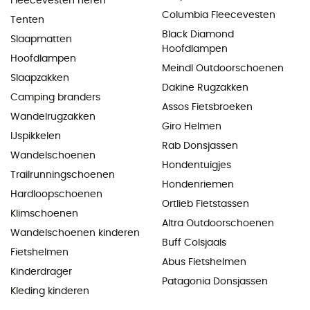
Fleecevesten heren
Columbia Fleecevesten
Tenten
Black Diamond
Slaapmatten
Hoofdlampen
Hoofdlampen
Meindl Outdoorschoenen
Slaapzakken
Dakine Rugzakken
Camping branders
Assos Fietsbroeken
Wandelrugzakken
Giro Helmen
IJspikkelen
Rab Donsjassen
Wandelschoenen
Hondentuigjes
Trailrunningschoenen
Hondenriemen
Hardloopschoenen
Ortlieb Fietstassen
Klimschoenen
Altra Outdoorschoenen
Wandelschoenen kinderen
Buff Colsjaals
Fietshelmen
Abus Fietshelmen
Kinderdrager
Patagonia Donsjassen
Kleding kinderen