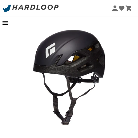
Zomeraanbiedingen 🔥 -5% EXTRA vanaf 2 producten* met
code Summer5
-5% Extra - Code Summer5