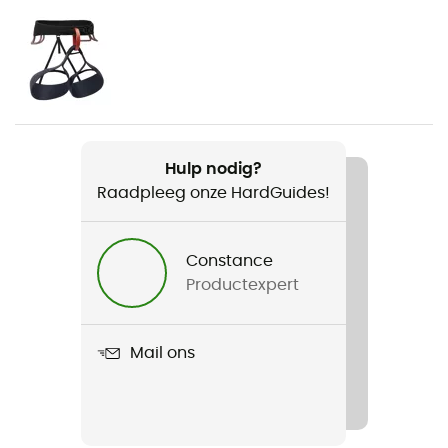
Bergbeklimmen
Voor
Heren / Dames
Gewicht
S/M : 240 g - M/L : 250 g
Hulp nodig?
Raadpleeg onze HardGuides!
Product
Vision Helmet Mips
Constance
Gebruikte Technologieën
Productexpert
MIPS
Binnenschaal
Mail ons
Multi-impact EPP / E.P.S
Bereik van gebruik
S/M : 53-59 cm - M/L : 58-63 cm