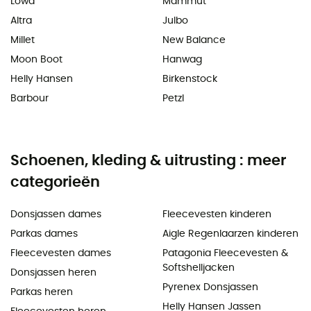
Lowa
Mammut
Altra
Julbo
Millet
New Balance
Moon Boot
Hanwag
Helly Hansen
Birkenstock
Barbour
Petzl
Schoenen, kleding & uitrusting : meer
categorieën
Donsjassen dames
Fleecevesten kinderen
Parkas dames
Aigle Regenlaarzen kinderen
Fleecevesten dames
Patagonia Fleecevesten &
Softshelljacken
Donsjassen heren
Pyrenex Donsjassen
Parkas heren
Helly Hansen Jassen