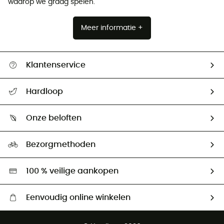
waarop we graag spelen.
Meer informatie +
Klantenservice
Helpcentrum & contact
Hardloop
Mijn zending volgen
Wie zijn we ?
Retourzendingen & Terugbetalingen
Onze beloften
HardGuides
Maattabelen
Ecologische voetafdruk
Ambassadeurs
Bezorgmethoden
Tweedehands
Hardgreen
100 % veilige aankopen
Eenvoudig online winkelen
Gratis levering vanaf € 100