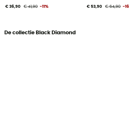
€ 36,90
€ 41,90
-11%
€ 53,90
€ 64,90
-1
De collectie Black Diamond