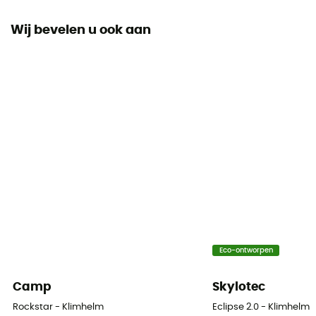
Wij bevelen u ook aan
Persoonlijke beschermingsuitrusting
PPE - Category 2
Eco-ontworpen
Camp
Skylotec
Rockstar - Klimhelm
Eclipse 2.0 - Klimhelm