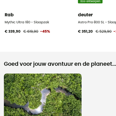
Eco-ontworpen
Maximale maten van de gebruiker
185 cm
Rab
deuter
Mythic Ultra 180 - Slaapzak
Astro Pro 800 SL - Sl
€ 339,90
€ 619,90
-45%
€ 351,20
€ 529,90
-
Goed voor jouw avontuur en de planeet...