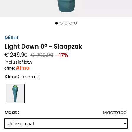
Zijrits met interne tochtflap / binnenzak
Capuchon met dubbel trekkoord
Compressiezak
Totale lengte: 215 cm
Millet
Schouderbreedte: 80 cm
Light Down 0° - Slaapzak
Voetbreedte: 45 cm
€ 249,90
€ 299,90
-17%
Volume compressiezak: 3,5 L
inclusief btw
Comforttemperatuur: 5°C
of
met
Limiet comforttemperatuur: 0°C
Kleur
:
Emerald
Extreemtemperatuur: -16°C
Materialen: Polyester 20 D 300t ripstop
-
Vulvermogen: 700 Cuin
Natuurlijke isolatie: natuurlijk eendendons
Maat
:
Maattabel
Verdeling van de vulling: 90% dons / 10%
eendenveren