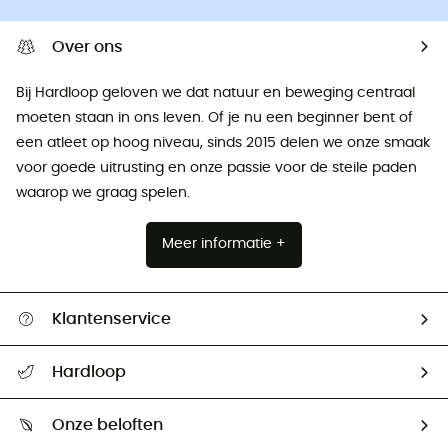
Over ons
Bij Hardloop geloven we dat natuur en beweging centraal
moeten staan ​​in ons leven. Of je nu een beginner bent of
een atleet op hoog niveau, sinds 2015 delen we onze smaak
voor goede uitrusting en onze passie voor de steile paden
waarop we graag spelen.
Meer informatie +
Klantenservice
Helpcentrum & contact
Hardloop
Mijn zending volgen
Wie zijn we ?
Retourzendingen & Terugbetalingen
Onze beloften
HardGuides
Maattabelen