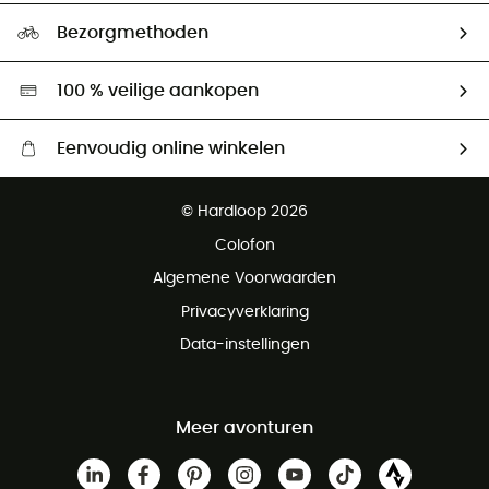
Ecologische voetafdruk
Ambassadeurs
Bezorgmethoden
Tweedehands
Hardgreen
100 % veilige aankopen
Eenvoudig online winkelen
Gratis levering vanaf € 100
© Hardloop 2026
Gratis retourneren binnen 100 dagen
Colofon
Gratis klantenservice
Algemene Voorwaarden
Privacyverklaring
Data-instellingen
Meer avonturen