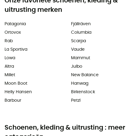
Onze favoriete schoenen, kleding &
uitrusting merken
Patagonia
Fjällräven
Ortovox
Columbia
Rab
Scarpa
La Sportiva
Vaude
Lowa
Mammut
Altra
Julbo
Millet
New Balance
Moon Boot
Hanwag
Helly Hansen
Birkenstock
Barbour
Petzl
Schoenen, kleding & uitrusting : meer