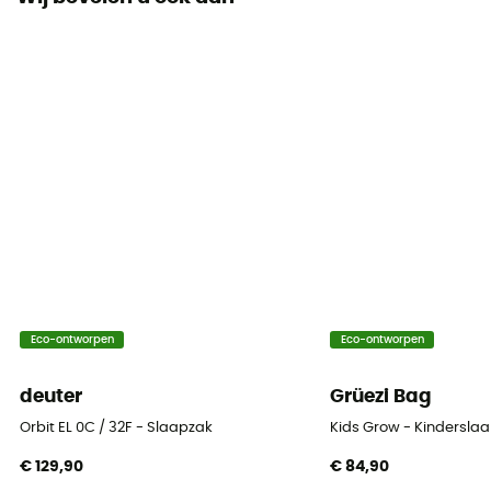
Eend
Ongevouwen lengte
Label
Low Impact / PFC-Free
Capuchon
Ja
Volume
3,5 L
Eco-ontworpen
Eco-ontworpen
Constructie
deuter
Grüezi Bag
Mummie
Orbit EL 0C / 32F - Slaapzak
Kids Grow - Kindersla
Seizoen
€ 129,90
€ 84,90
3 seizoenen