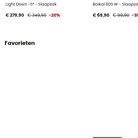
Light Down -5° - Slaapzak
Baikal 600 W - Slaap
Schouderbreedte
€ 279,90
€ 349,90
-20%
€ 69,90
€ 99,90
-3
80 cm
Breedte bij de voet
45 cm
Favorieten
Twinning
No
Comforttemperatuur
5°C
Extreme Temperatuur
-16°C
Opbergtas
Included