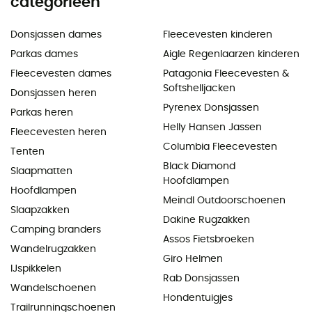
categorieën
Donsjassen dames
Fleecevesten kinderen
Parkas dames
Aigle Regenlaarzen kinderen
Fleecevesten dames
Patagonia Fleecevesten &
Softshelljacken
Donsjassen heren
Pyrenex Donsjassen
Parkas heren
Helly Hansen Jassen
Fleecevesten heren
Columbia Fleecevesten
Tenten
Black Diamond
Slaapmatten
Hoofdlampen
Hoofdlampen
Meindl Outdoorschoenen
Slaapzakken
Dakine Rugzakken
Camping branders
Assos Fietsbroeken
Wandelrugzakken
Giro Helmen
IJspikkelen
Rab Donsjassen
Wandelschoenen
Hondentuigjes
Trailrunningschoenen