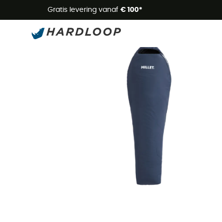
Zome
Gratis levering vanaf
€ 100*