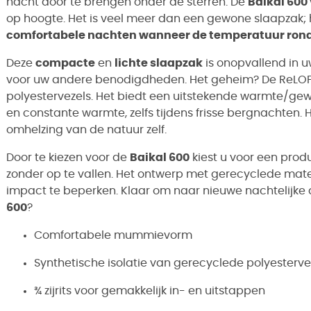
nacht door te brengen onder de sterren. De
Baikal 600 
op hoogte. Het is veel meer dan een gewone slaapzak;
comfortabele nachten wanneer de temperatuur rond
Deze
compacte
en
lichte slaapzak
is onopvallend in u
voor uw andere benodigdheden. Het geheim? De ReLOF
polyestervezels. Het biedt een uitstekende warmte/ge
en constante warmte, zelfs tijdens frisse bergnachten. H
omhelzing van de natuur zelf.
Door te kiezen voor de
Baikal 600
kiest u voor een prod
zonder op te vallen. Het ontwerp met gerecyclede mat
impact te beperken. Klaar om naar nieuwe nachtelijke 
600
?
Comfortabele mummievorm
Synthetische isolatie van gerecyclede polyesterv
¾ zijrits voor gemakkelijk in- en uitstappen