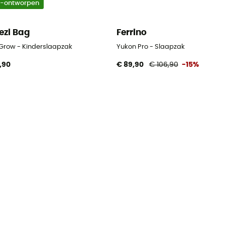
o-ontworpen
ezi Bag
Ferrino
 Grow - Kinderslaapzak
Yukon Pro - Slaapzak
,90
€ 89,90
€ 106,90
-15%