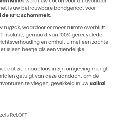
van Millet
wordt uw cocon voor dit avontuur
 het is uw betrouwbare bondgenoot voor
 de 10°C schommelt.
w rugzak, waardoor er meer ruimte overblijft
T-isolatie, gemaakt van 100% gerecyclede
wichtsverhouding en omhult u met een zachte
et is een beetje als een vriendelijke
uct dat zich naadloos in zijn omgeving mengt
erialen getuigt van deze aandacht om de
avonturen te vliegen, gewikkeld in uw
Baikal
ezels ReLOFT