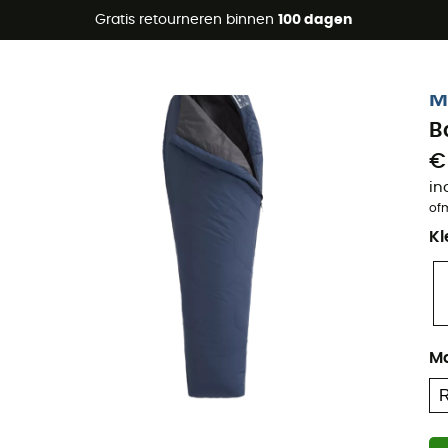
raanbiedingen 🔥 -5% EXTRA vanaf 2 producten* met code Su
Gratis retourneren binnen
100 dagen
Eco-ontworpen
M
B
€
in
of
Kl
M