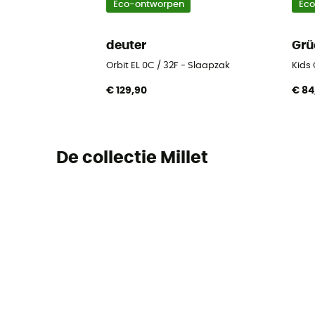
Eco-ontworpen
Ec
deuter
Grü
Orbit EL 0C / 32F - Slaapzak
Kids
€ 129,90
€ 84
De collectie Millet