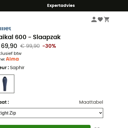
mmer5
Expertadvies
Kampeerartikelen
Kamperen Slapen
Slaapzakken
illet
aikal 600 - Slaapzak
 69,90
€ 99,90
-30%
clusief btw
met
eur
:
Saphir
aat
:
Maattabel