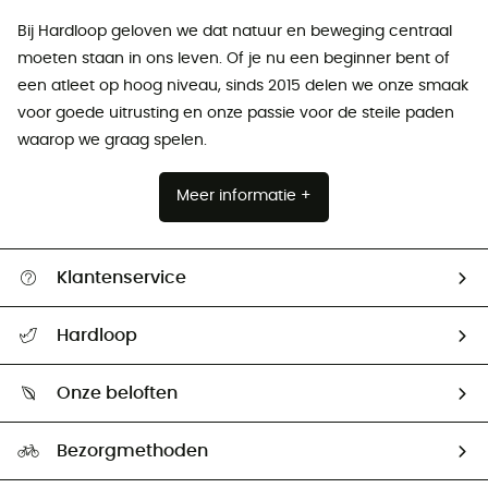
Bij Hardloop geloven we dat natuur en beweging centraal
moeten staan ​​in ons leven. Of je nu een beginner bent of
een atleet op hoog niveau, sinds 2015 delen we onze smaak
voor goede uitrusting en onze passie voor de steile paden
waarop we graag spelen.
Meer informatie +
Klantenservice
Helpcentrum & contact
Hardloop
Mijn zending volgen
Wie zijn we ?
Retourzendingen & Terugbetalingen
Onze beloften
HardGuides
Maattabelen
Ecologische voetafdruk
Ambassadeurs
Bezorgmethoden
Tweedehands