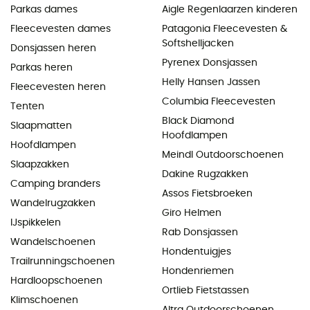
Parkas dames
Aigle Regenlaarzen kinderen
Fleecevesten dames
Patagonia Fleecevesten &
Softshelljacken
Donsjassen heren
Pyrenex Donsjassen
Parkas heren
Helly Hansen Jassen
Fleecevesten heren
Columbia Fleecevesten
Tenten
Black Diamond
Slaapmatten
Hoofdlampen
Hoofdlampen
Meindl Outdoorschoenen
Slaapzakken
Dakine Rugzakken
Camping branders
Assos Fietsbroeken
Wandelrugzakken
Giro Helmen
IJspikkelen
Rab Donsjassen
Wandelschoenen
Hondentuigjes
Trailrunningschoenen
Hondenriemen
Hardloopschoenen
Ortlieb Fietstassen
Klimschoenen
Altra Outdoorschoenen