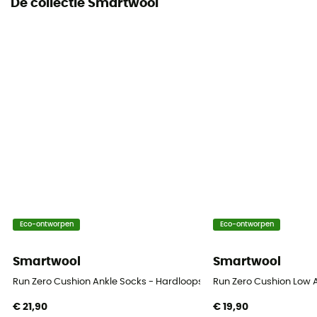
De collectie Smartwool
Eco-ontworpen
Eco-ontworpen
Smartwool
Smartwool
Run Zero Cushion Ankle Socks - Hardloopsokken - Heren
Run Zero Cushion Low 
€ 21,90
€ 19,90