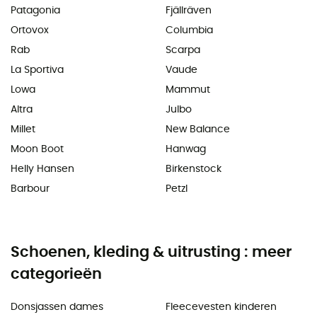
Patagonia
Fjällräven
Ortovox
Columbia
Rab
Scarpa
La Sportiva
Vaude
Lowa
Mammut
Altra
Julbo
Millet
New Balance
Moon Boot
Hanwag
Helly Hansen
Birkenstock
Barbour
Petzl
Schoenen, kleding & uitrusting : meer
categorieën
Donsjassen dames
Fleecevesten kinderen