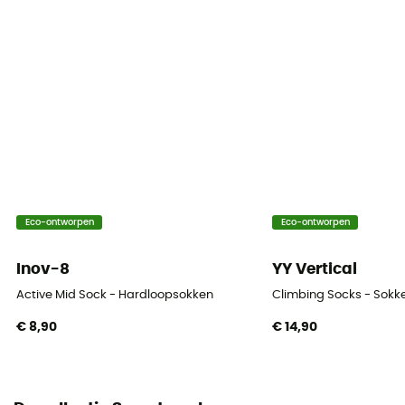
ZQ Merino / Origine Européenne Garantie
Materiaal
[Main] 56% Merino Wool, 41% Polyamide, 3% Elastane
Technische eigenschappen
Ademend
Hoogte
Bas
Eco-ontworpen
Eco-ontworpen
Inov-8
YY Vertical
Active Mid Sock - Hardloopsokken
Climbing Socks - Sokk
€ 8,90
€ 14,90