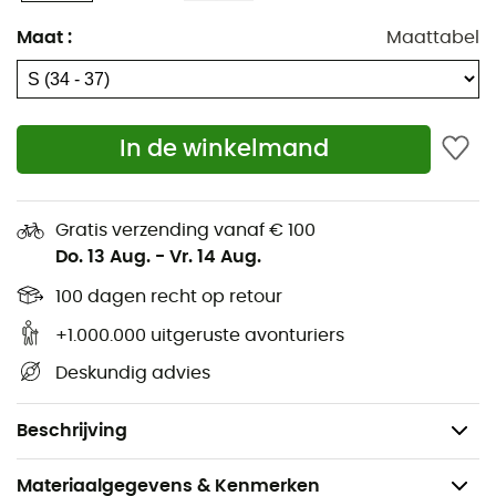
ademend. Kilometer na kilometer zullen ze uw favorieten
Maat
:
Maattabel
worden!
Materialen: 56% Merinowol, 28% Nylon, 13%
Gerecycled Nylon, 3% Elastaan
Indestructawool™-technologie met vergrote zones
In de winkelmand
met hoge weerstand
4 Degree™ Elite Fit-technologie voor een
Gratis verzending vanaf € 100
prestatiegerichte, op maat gemaakte pasvorm
Do. 13 Aug.
-
Vr. 14 Aug.
Mesh-zones voor meer ademendheid
100 dagen recht op retour
Virtually Seamless™ Toe-technologie voor
geoptimaliseerd comfort
+1.000.000 uitgeruste avonturiers
Hoogte: Laag
Deskundig advies
Ademend
Gewicht: 44 g.
Beschrijving
Materiaalgegevens & Kenmerken