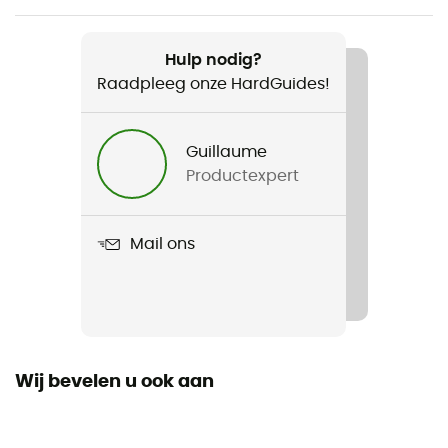
Aanbevolen voor
Trailrunning / Hardlopen
Hulp nodig?
Raadpleeg onze HardGuides!
Voor
Heren / Dames
Guillaume
Productexpert
Gewicht
44 g
Mail ons
Product
Run Targeted Cushion Ankle
Kenmerken
4 Degree™ Elite Fit / Indestructawool™ / Virtually
Seamless™ Toe
Wij bevelen u ook aan
Label