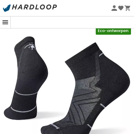
Zomeraanbiedingen 🔥 -5% EXTRA vanaf 2 producten* met
code Summer5
-5% Extra - Code Summer5
Eco-ontworpen