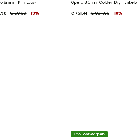
o 8mm - Klimtouw
Opera 8.5mm Golden Dry - Enkel
,90
€ 50,90
-19%
€ 751,41
€ 834,90
-10%
Eco-ontworpen