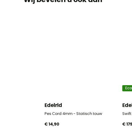
Ec
Edelrid
Ede
Pes Cord 4mm - Statisch touw
Swif
€ 14,90
€ 17