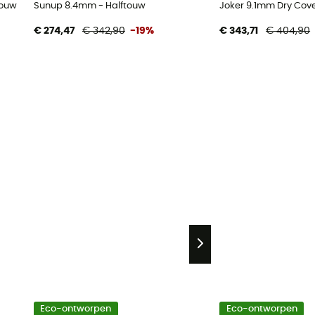
touw
Sunup 8.4mm - Halftouw
Joker 9.1mm Dry Cove
€ 274,47
€ 342,90
-19%
€ 343,71
€ 404,90
Eco-ontworpen
Eco-ontworpen