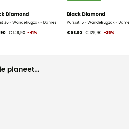
ck Diamond
Black Diamond
uit 30 - Wandelrugzak - Dames
Pursuit 15 - Wandelrugzak - Dam
,90
€ 149,90
-41%
€ 83,90
€ 129,90
-35%
e planeet...