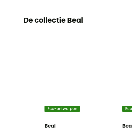
De collectie Beal
Eco-ontworpen
Ec
Beal
Bea