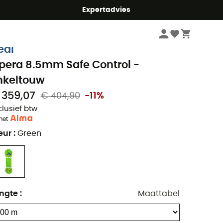
mmer5
Expertadvies
Klimmen
Klimtouwen
eal
pera 8.5mm Safe Control -
nkeltouw
 359,07
€ 404,90
-11%
clusief btw
met
eur
:
Green
ngte
:
Maattabel