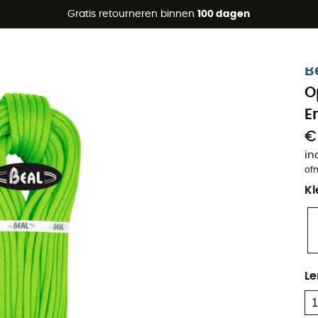
raanbiedingen 🔥 -5% EXTRA vanaf 2 producten* met code Su
Gratis retourneren binnen
100 dagen
Eco-ontworpen
B
O
E
€
in
of
Kl
Le