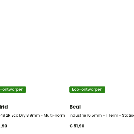
o-ontworpen
Eco-ontworpen
lrid
Beal
t 48 2R Eco Dry 8,9mm - Multi-norm touw
Industrie 10.5mm + 1 Term - Stati
9,90
€ 51,90