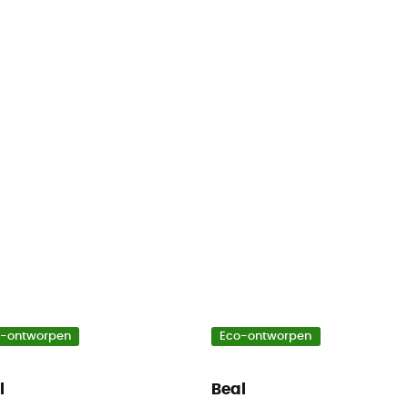
o-ontworpen
Eco-ontworpen
l
Beal