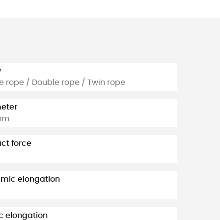
w
e rope / Double rope / Twin rope
eter
mm
ct force
mic elongation
c elongation