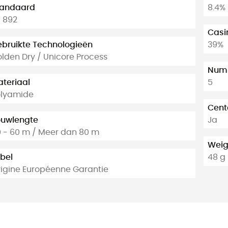
tandaard
8.4%
 892
Casi
bruikte Technologieën
39%
lden Dry / Unicore Process
Numb
teriaal
5
olyamide
Cent
ouwlengte
Ja
 - 60 m / Meer dan 80 m
Weig
bel
48 g
igine Européenne Garantie