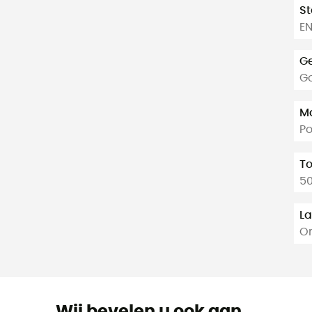
S
EN
Ge
Go
Ma
P
T
50
La
Or
Wij bevelen u ook aan