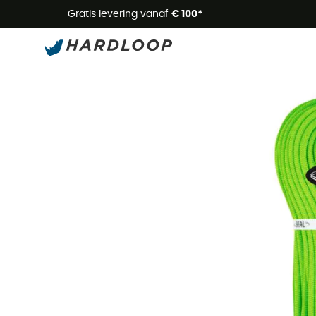
Zome
Gratis levering vanaf
€ 100*