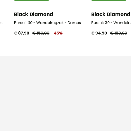
Black Diamond
Black Diamond
es
Pursuit 30 - Wandelrugzak - Dames
Pursuit 30 - Wandelr
€ 87,90
€ 159,90
-45%
€ 94,90
€ 159,90