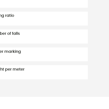
ng ratio
er of falls
er marking
ht per meter