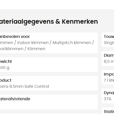
ateriaalgegevens & Kenmerken
nbevolen voor
Tou
immen / Indoor klimmen / Multipitch klimmen /
Singl
ortklimmen / Klimmen
Diam
ewicht
8,5 
800 g
Impa
oduct
7.1 kN
era 8.5mm Safe Control
Dyna
aterafstotende
37%
a
Stati