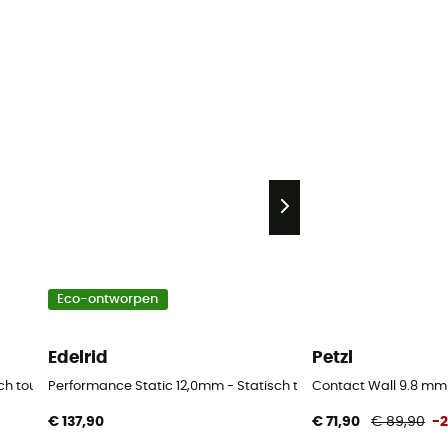
Eco-ontworpen
Edelrid
Petzl
sch touw
Performance Static 12,0mm - Statisch touw
Contact Wall 9.8 mm
€ 137,90
€ 71,90
€ 89,90
-