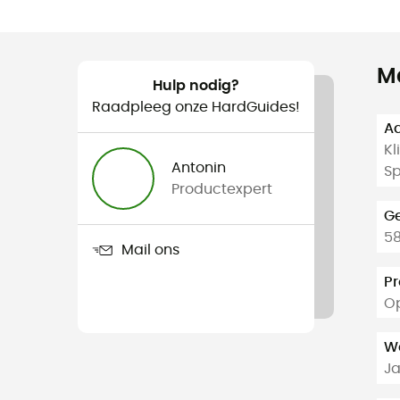
M
Hulp nodig?
Raadpleeg onze HardGuides!
Aa
Kl
Antonin
Sp
Productexpert
G
5
Mail ons
Pr
Op
W
J