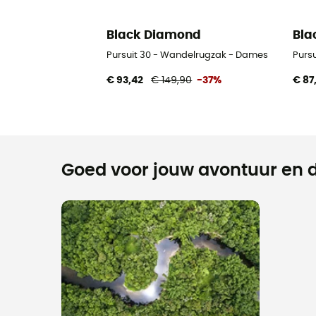
Black Diamond
Bla
Pursuit 30 - Wandelrugzak - Dames
Purs
€ 93,42
€ 149,90
-37%
€ 87
Goed voor jouw avontuur en d