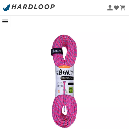
Zomeraanbiedingen 🔥 -5% EXTRA vanaf 2 producten* met
code Summer5
Eco-ontworpen