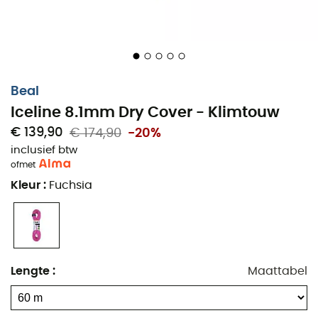
Beal
Iceline 8.1mm Dry Cover - Klimtouw
€ 139,90
€ 174,90
-20%
inclusief btw
of
met
Kleur
:
Fuchsia
Lengte
:
Maattabel