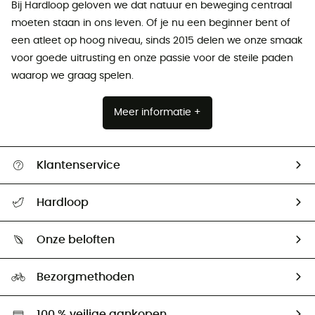
Bij Hardloop geloven we dat natuur en beweging centraal
moeten staan ​​in ons leven. Of je nu een beginner bent of
een atleet op hoog niveau, sinds 2015 delen we onze smaak
voor goede uitrusting en onze passie voor de steile paden
waarop we graag spelen.
Meer informatie +
Klantenservice
Helpcentrum & contact
Hardloop
Mijn zending volgen
Wie zijn we ?
Retourzendingen & Terugbetalingen
Onze beloften
HardGuides
Maattabelen
Ecologische voetafdruk
Ambassadeurs
Bezorgmethoden
Tweedehands
Hardgreen
100 % veilige aankopen