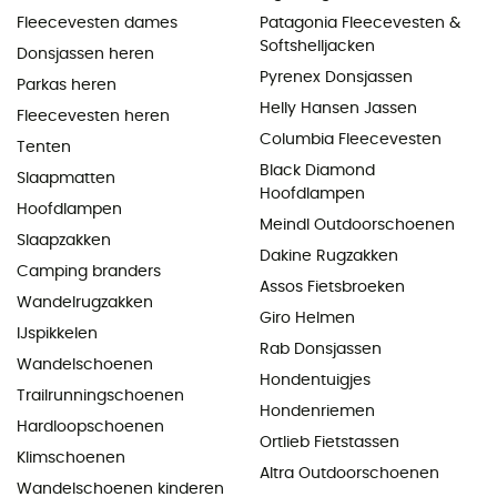
Fleecevesten dames
Patagonia Fleecevesten &
Softshelljacken
Donsjassen heren
Pyrenex Donsjassen
Parkas heren
Helly Hansen Jassen
Fleecevesten heren
Columbia Fleecevesten
Tenten
Black Diamond
Slaapmatten
Hoofdlampen
Hoofdlampen
Meindl Outdoorschoenen
Slaapzakken
Dakine Rugzakken
Camping branders
Assos Fietsbroeken
Wandelrugzakken
Giro Helmen
IJspikkelen
Rab Donsjassen
Wandelschoenen
Hondentuigjes
Trailrunningschoenen
Hondenriemen
Hardloopschoenen
Ortlieb Fietstassen
Klimschoenen
Altra Outdoorschoenen
Wandelschoenen kinderen