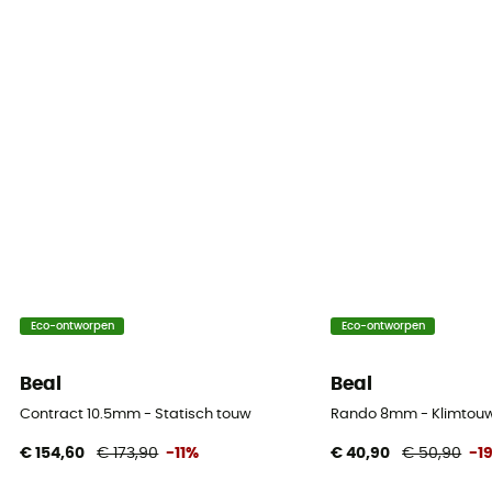
50 m / 60 m
Impact force
5.2 kN
Dynamic elongation
33%
Static elongation
11,7 %
Casing ratio
Eco-ontworpen
Eco-ontworpen
41%
Beal
Beal
Number of falls
5
Contract 10.5mm - Statisch touw
Rando 8mm - Klimtou
€ 154,60
€ 173,90
-11%
€ 40,90
€ 50,90
-1
Center marking
Ja