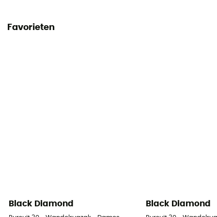
Weight per meter
Favorieten
39 g
Handleiding
Raadpleeg de bijsluiter
Conformiteitsverklaring
Bekijk de conformiteitsverklaring
Persoonlijke beschermingsuitrusting
PPE - Category 3
Black Diamond
Black Diamond