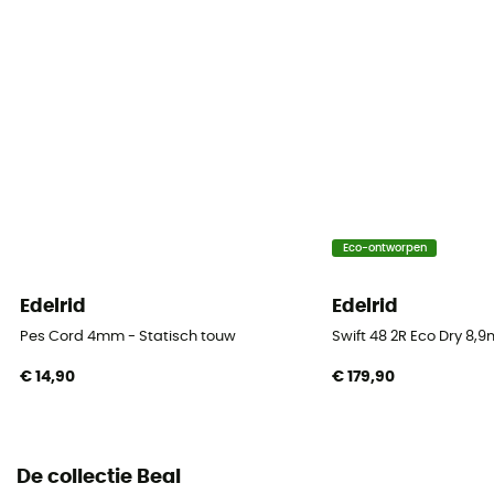
Gelijmd
Touwlengte
50 - 60 m / 60 - 70 m
Label
Gerecycleerd / Origine Européenne Garantie
Materiaal
Eco-ontworpen
Polyamide
Edelrid
Edelrid
Touw
Double rope
Pes Cord 4mm - Statisch touw
Swift 48 2R Eco Dry 8,
€ 14,90
€ 179,90
Diameter
8,1 mm
Lengte
De collectie Beal