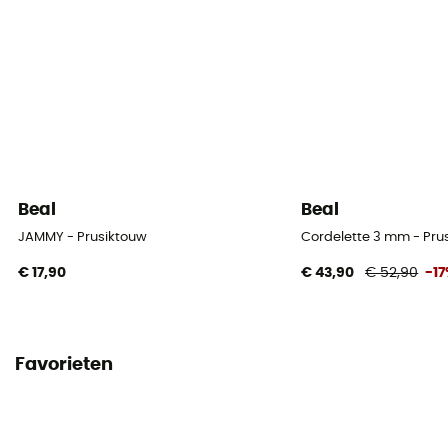
Persoonlijke beschermingsuitrusting
PPE - Category 3
Minimale breukbelasting
7,1 kN
Beal
Beal
JAMMY - Prusiktouw
Cordelette 3 mm - Pru
€ 17,90
€ 43,90
€ 52,90
-1
Favorieten