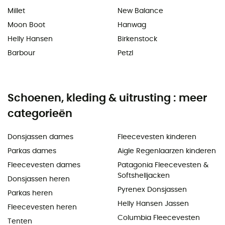
Millet
New Balance
Moon Boot
Hanwag
Helly Hansen
Birkenstock
Barbour
Petzl
Schoenen, kleding & uitrusting : meer
categorieën
Donsjassen dames
Fleecevesten kinderen
Parkas dames
Aigle Regenlaarzen kinderen
Fleecevesten dames
Patagonia Fleecevesten &
Softshelljacken
Donsjassen heren
Pyrenex Donsjassen
Parkas heren
Helly Hansen Jassen
Fleecevesten heren
Columbia Fleecevesten
Tenten