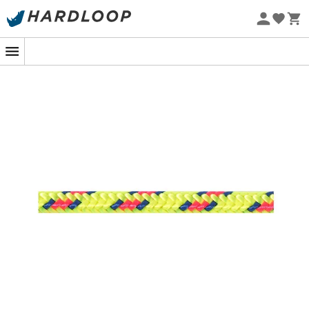
Zomeraanbiedingen 🔥 -5% EXTRA vanaf 2 producten* met
code Summer5
Eco-ontworpen