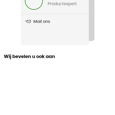
Productexpert
Waterafstotende
No
Mail ons
Standaard
EN 564: 2023, UIAA 102 Accessory Cord
Materiaal
Polyamide
Wij bevelen u ook aan
Touwlengte
Meer dan 80 m
Label
Gerecycleerd
Materiaal
Polyamide