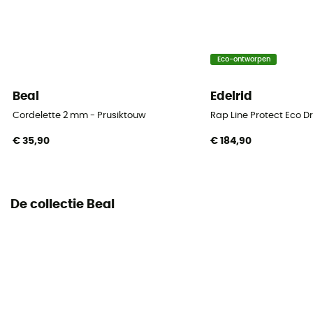
Touw
Koord
Materiaal
Eco-ontworpen
100% Polyamide
Beal
Edelrid
Diameter
Cordelette 2 mm - Prusiktouw
Rap Line Protect Eco D
5 mm
€ 35,90
€ 184,90
Center marking
No
De collectie Beal
Weight per meter
19,7 mm
Conformiteitsverklaring
Bekijk de conformiteitsverklaring