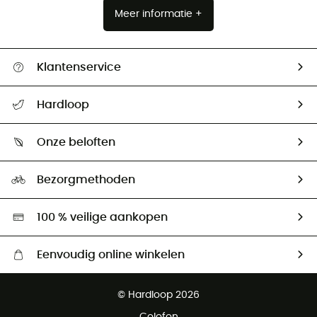
Meer informatie +
Klantenservice
Helpcentrum & contact
Hardloop
Mijn zending volgen
Wie zijn we ?
Retourzendingen & Terugbetalingen
Onze beloften
HardGuides
Maattabelen
Ecologische voetafdruk
Ambassadeurs
Bezorgmethoden
Tweedehands
Hardgreen
100 % veilige aankopen
Eenvoudig online winkelen
Gratis levering vanaf € 100
© Hardloop 2026
Gratis retourneren binnen 100 dagen
Colofon