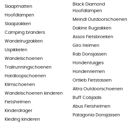
Black Diamond
Slaapmatten
Hoofdlampen
Hoofdlampen
Meindl Outdoorschoenen
Slaapzakken
Dakine Rugzakken
Camping branders
Assos Fietsbroeken
Wandelrugzakken
Giro Helmen
IJspikkelen
Rab Donsjassen
Wandelschoenen
Hondentuigjes
Trailrunningschoenen
Hondenriemen
Hardloopschoenen
Ortlieb Fietstassen
Klimschoenen
Altra Outdoorschoenen
Wandelschoenen kinderen
Buff Colsjaals
Fietshelmen
Abus Fietshelmen
Kinderdrager
Patagonia Donsjassen
Kleding kinderen