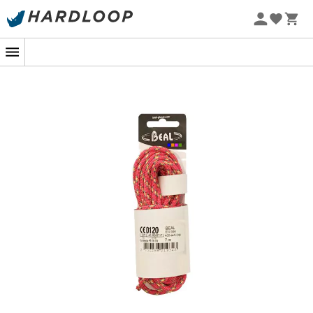
Zomeraanbiedingen 🔥 -5% EXTRA vanaf 2 producten* met
code Summer5