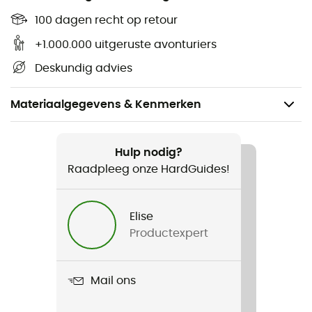
100 dagen recht op retour
+1.000.000 uitgeruste avonturiers
Deskundig advies
Materiaalgegevens & Kenmerken
Aanbevolen voor
Klimmen / Bergbeklimmen
Hulp nodig?
Raadpleeg onze HardGuides!
Gewicht
1660 g
Elise
Productexpert
Product
Cordelette 7 mm - 10 packs de 4 m
Mail ons