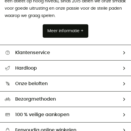
een atleet op hoog niveau, sinds 2015 delen we onze smaak
voor goede uitrusting en onze passie voor de steile paden
waarop we graag spelen.
Meer informatie +
Klantenservice
Helpcentrum & contact
Hardloop
Mijn zending volgen
Wie zijn we ?
Retourzendingen & Terugbetalingen
Onze beloften
HardGuides
Maattabelen
Ecologische voetafdruk
Ambassadeurs
Bezorgmethoden
Tweedehands
Hardgreen
100 % veilige aankopen
Eenvoudig online winkelen