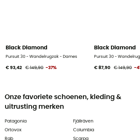
Black Diamond
Black Diamond
Pursuit 30 - Wandelrugzak - Dames
Pursuit 30 - Wandelru
€ 93,42
€ 149,90
-37%
€ 87,90
€ 149,90
-4
Onze favoriete schoenen, kleding &
uitrusting merken
Patagonia
Fjällräven
Ortovox
Columbia
Rab
Scarpa