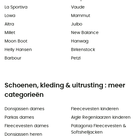
La Sportiva
Vaude
Lowa
Mammut
Altra
Julbo
Millet
New Balance
Moon Boot
Hanwag
Helly Hansen
Birkenstock
Barbour
Petzl
Schoenen, kleding & uitrusting : meer
categorieën
Donsjassen dames
Fleecevesten kinderen
Parkas dames
Aigle Regenlaarzen kinderen
Fleecevesten dames
Patagonia Fleecevesten &
Softshelljacken
Donsjassen heren