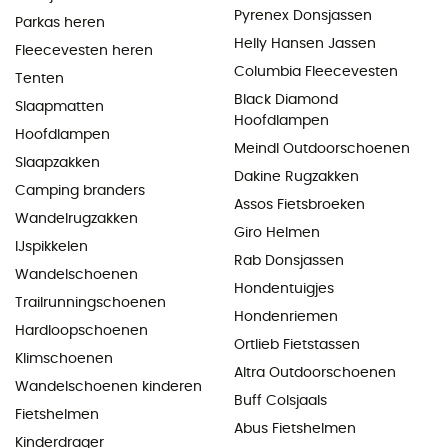
Pyrenex Donsjassen
Parkas heren
Helly Hansen Jassen
Fleecevesten heren
Columbia Fleecevesten
Tenten
Black Diamond
Slaapmatten
Hoofdlampen
Hoofdlampen
Meindl Outdoorschoenen
Slaapzakken
Dakine Rugzakken
Camping branders
Assos Fietsbroeken
Wandelrugzakken
Giro Helmen
IJspikkelen
Rab Donsjassen
Wandelschoenen
Hondentuigjes
Trailrunningschoenen
Hondenriemen
Hardloopschoenen
Ortlieb Fietstassen
Klimschoenen
Altra Outdoorschoenen
Wandelschoenen kinderen
Buff Colsjaals
Fietshelmen
Abus Fietshelmen
Kinderdrager