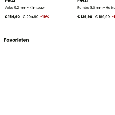
Petzl
Petzl
Persoonlijke beschermingsuitrusting
Volta 9,2 mm - Klimtouw
Rumba 8,0 mm - Halft
PPE - Category 3
€ 164,90
€ 204,90
-19%
€ 139,90
€ 169,90
-
Minimale breukbelasting
18 kN
Favorieten