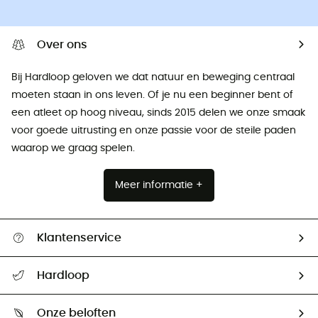
Over ons
Bij Hardloop geloven we dat natuur en beweging centraal
moeten staan ​​in ons leven. Of je nu een beginner bent of
een atleet op hoog niveau, sinds 2015 delen we onze smaak
voor goede uitrusting en onze passie voor de steile paden
waarop we graag spelen.
Meer informatie +
Klantenservice
Helpcentrum & contact
Hardloop
Mijn zending volgen
Wie zijn we ?
Retourzendingen & Terugbetalingen
Onze beloften