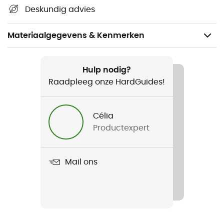
Deskundig advies
Materiaalgegevens & Kenmerken
Aanbevolen voor
Wandelen
Hulp nodig?
Raadpleeg onze HardGuides!
Voor
Heren / Dames
Célia
Productexpert
Product
Conga 8.0 mm
Mail ons
Waterafstotende
No
Standaard
CE EN 564, UIAA