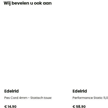
Wij bevelen u ook aan
Materiaal
Polyamide
Touwlengte
10 - 20 m / 20 - 30 m / 30 - 40 m
Label
Origine Européenne Garantie
Materiaal
Polyamide
Touw
Koord
Edelrid
Edelrid
Diameter
Pes Cord 4mm - Statisch touw
Performance Static 11
8 mm
€ 14,90
€ 58,90