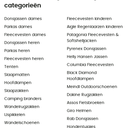
categorieën
Donsjassen dames
Fleecevesten kinderen
Parkas dames
Aigle Regenlaarzen kinderen
Fleecevesten dames
Patagonia Fleecevesten &
Softshelljacken
Donsjassen heren
Pyrenex Donsjassen
Parkas heren
Helly Hansen Jassen
Fleecevesten heren
Columbia Fleecevesten
Tenten
Black Diamond
Slaapmatten
Hoofdlampen
Hoofdlampen
Meindl Outdoorschoenen
Slaapzakken
Dakine Rugzakken
Camping branders
Assos Fietsbroeken
Wandelrugzakken
Giro Helmen
IJspikkelen
Rab Donsjassen
Wandelschoenen
Hondentuigjes