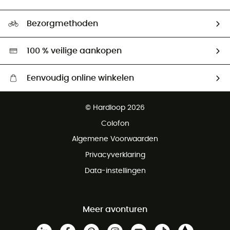
HardGuides
Maattabelen
Ecologische voetafdruk
Ambassadeurs
Bezorgmethoden
Tweedehands
Hardgreen
100 % veilige aankopen
Eenvoudig online winkelen
Gratis levering vanaf € 100
© Hardloop 2026
Gratis retourneren binnen 100 dagen
Colofon
Gratis klantenservice
Algemene Voorwaarden
Privacyverklaring
Data-instellingen
Meer avonturen