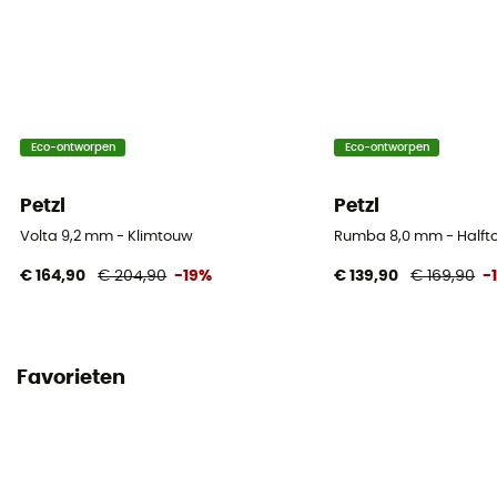
37%
Number of falls
7
Weight per meter
Eco-ontworpen
Eco-ontworpen
65 g
Petzl
Petzl
Handleiding
Volta 9,2 mm - Klimtouw
Rumba 8,0 mm - Halft
Raadpleeg de bijsluiter
€ 164,90
€ 204,90
-19%
€ 139,90
€ 169,90
-
Conformiteitsverklaring
Bekijk de conformiteitsverklaring
Favorieten
Persoonlijke beschermingsuitrusting
PPE - Category 3