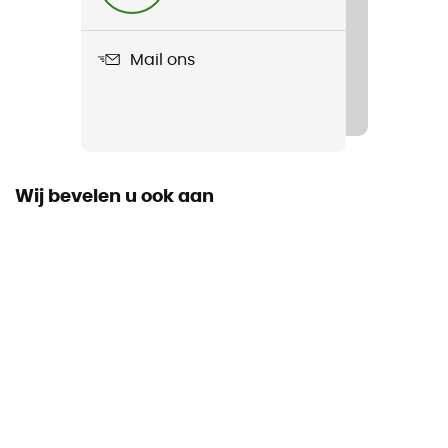
Mambo 10.1 mm
Mail ons
Standaard
CE EN 892, UIAA, GB/T 23268
Touwlengte
40 - 50 m / 50 - 60 m / 60 - 70 m
Wij bevelen u ook aan
Garantie van de fabrikant
3 jaar
Label
Origine Européenne Garantie
Materiaal
Polyamide
Touw