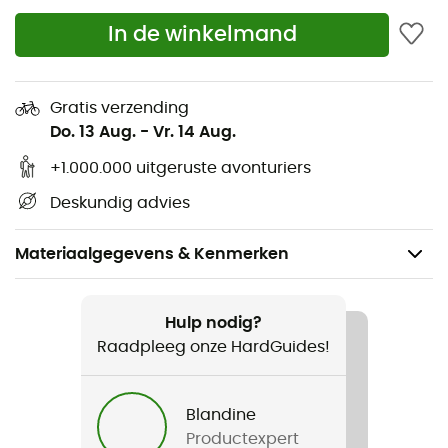
In de winkelmand
Gratis verzending
Do. 13 Aug.
-
Vr. 14 Aug.
+1.000.000 uitgeruste avonturiers
Deskundig advies
Materiaalgegevens & Kenmerken
Aanbevolen voor
Klimmen / Indoor klimmen
Hulp nodig?
Raadpleeg onze HardGuides!
Voor
Heren / Dames
Blandine
Productexpert
Product