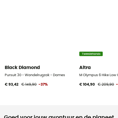
Tweedehands
Black Diamond
Altra
Pursuit 30 - Wandelrugzak - Dames
M Olympus 6 Hike Low
€ 93,42
€ 149,90
-37%
€ 104,90
€ 209,90
Goed voor jouw avontuur en de planeet...