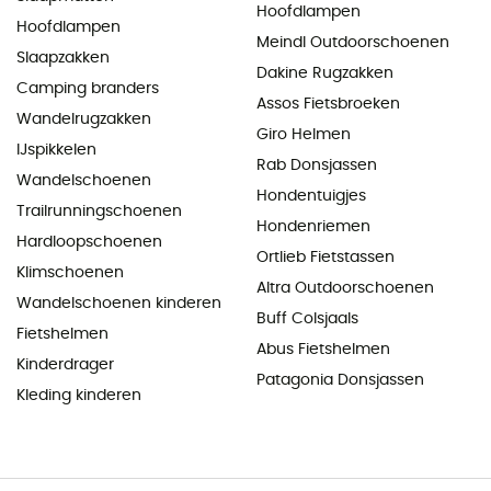
Hoofdlampen
Hoofdlampen
Meindl Outdoorschoenen
Slaapzakken
Dakine Rugzakken
Camping branders
Assos Fietsbroeken
Wandelrugzakken
Giro Helmen
IJspikkelen
Rab Donsjassen
Wandelschoenen
Hondentuigjes
Trailrunningschoenen
Hondenriemen
Hardloopschoenen
Ortlieb Fietstassen
Klimschoenen
Altra Outdoorschoenen
Wandelschoenen kinderen
Buff Colsjaals
Fietshelmen
Abus Fietshelmen
Kinderdrager
Patagonia Donsjassen
Kleding kinderen