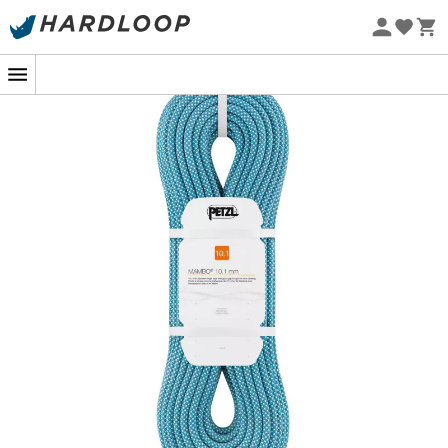
Zomeraanbiedingen 🔥 -5% EXTRA vanaf 2 producten* met
code Summer5
Eco-ontworpen