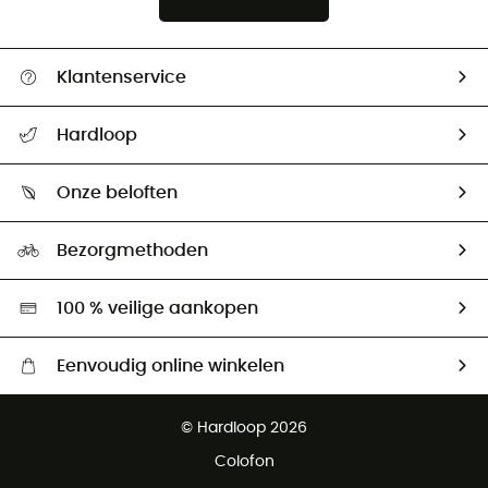
Klantenservice
Helpcentrum & contact
Hardloop
Mijn zending volgen
Wie zijn we ?
Retourzendingen & Terugbetalingen
Onze beloften
HardGuides
Maattabelen
Ecologische voetafdruk
Ambassadeurs
Bezorgmethoden
Tweedehands
Hardgreen
100 % veilige aankopen
Eenvoudig online winkelen
Gratis levering vanaf € 100
© Hardloop 2026
Gratis retourneren binnen 100 dagen
Colofon
Gratis klantenservice