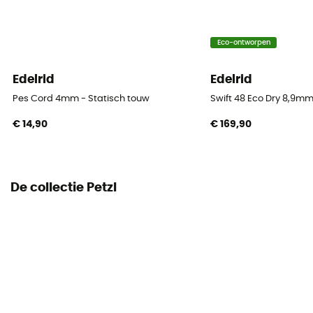
Single rope
Diameter
Eco-ontworpen
10.1 mm
Edelrid
Edelrid
Lengte
Pes Cord 4mm - Statisch touw
Swift 48 Eco Dry 8,9mm
50 m / 60 m / 70 m
€ 14,90
€ 169,90
Impact force
8.5 kN
De collectie Petzl
Dynamic elongation
34
Static elongation
8,5 %
Casing ratio