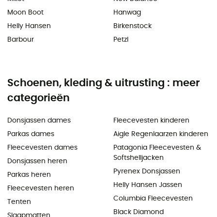
Moon Boot
Hanwag
Helly Hansen
Birkenstock
Barbour
Petzl
Schoenen, kleding & uitrusting : meer
categorieën
Donsjassen dames
Fleecevesten kinderen
Parkas dames
Aigle Regenlaarzen kinderen
Fleecevesten dames
Patagonia Fleecevesten &
Softshelljacken
Donsjassen heren
Pyrenex Donsjassen
Parkas heren
Helly Hansen Jassen
Fleecevesten heren
Columbia Fleecevesten
Tenten
Black Diamond
Slaapmatten