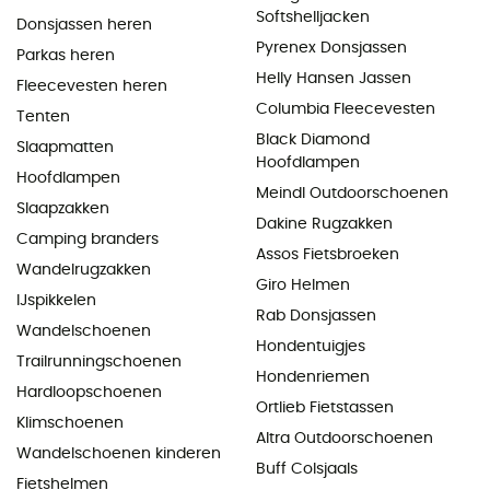
Softshelljacken
Donsjassen heren
Pyrenex Donsjassen
Parkas heren
Helly Hansen Jassen
Fleecevesten heren
Columbia Fleecevesten
Tenten
Black Diamond
Slaapmatten
Hoofdlampen
Hoofdlampen
Meindl Outdoorschoenen
Slaapzakken
Dakine Rugzakken
Camping branders
Assos Fietsbroeken
Wandelrugzakken
Giro Helmen
IJspikkelen
Rab Donsjassen
Wandelschoenen
Hondentuigjes
Trailrunningschoenen
Hondenriemen
Hardloopschoenen
Ortlieb Fietstassen
Klimschoenen
Altra Outdoorschoenen
Wandelschoenen kinderen
Buff Colsjaals
Fietshelmen