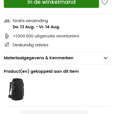
In de winkelmand
Gratis verzending
Do. 13 Aug.
-
Vr. 14 Aug.
+1.000.000 uitgeruste avonturiers
Deskundig advies
Materiaalgegevens & Kenmerken
Aanbevolen voor
Product(en) gekoppeld aan dit item
Klimmen / Multipitch klimmen / Bergbeklimmen
Voor
Heren / Dames
Product
Rumba 8,0 mm