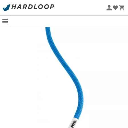
Zomeraanbiedingen 🔥 -5% EXTRA vanaf 2 producten* met
code Summer5
Eco-ontworpen