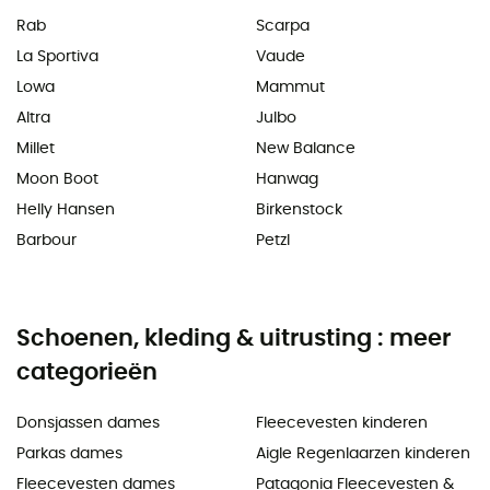
Rab
Scarpa
La Sportiva
Vaude
Lowa
Mammut
Altra
Julbo
Millet
New Balance
Moon Boot
Hanwag
Helly Hansen
Birkenstock
Barbour
Petzl
Schoenen, kleding & uitrusting : meer
categorieën
Donsjassen dames
Fleecevesten kinderen
Parkas dames
Aigle Regenlaarzen kinderen
Fleecevesten dames
Patagonia Fleecevesten &