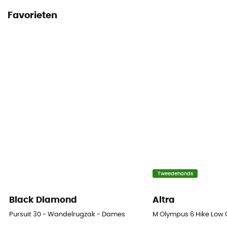
Handleiding
Favorieten
Raadpleeg de bijsluiter
Conformiteitsverklaring
Bekijk de conformiteitsverklaring
Persoonlijke beschermingsuitrusting
PPE - Category 3
Tweedehands
Black Diamond
Altra
Pursuit 30 - Wandelrugzak - Dames
M Olympus 6 Hike Low