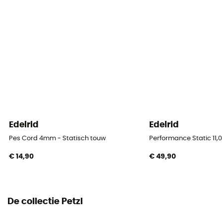
Label
Origine Européenne Garantie
Materiaal
Polyamide
Touw
Double rope / Twin rope
Edelrid
Edelrid
Diameter
8 mm
Pes Cord 4mm - Statisch touw
Performance Static 11,
€ 14,90
€ 49,90
Lengte
50 m / 60 m / 70 m / 80 m
Impact force
De collectie Petzl
5,9 kN (double) / 9,6 kN (jumelée)