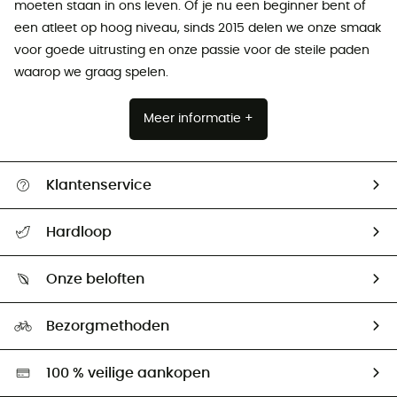
moeten staan ​​in ons leven. Of je nu een beginner bent of
een atleet op hoog niveau, sinds 2015 delen we onze smaak
voor goede uitrusting en onze passie voor de steile paden
waarop we graag spelen.
Meer informatie +
Klantenservice
Helpcentrum & contact
Hardloop
Mijn zending volgen
Wie zijn we ?
Retourzendingen & Terugbetalingen
Onze beloften
HardGuides
Maattabelen
Ecologische voetafdruk
Ambassadeurs
Bezorgmethoden
Tweedehands
Hardgreen
100 % veilige aankopen