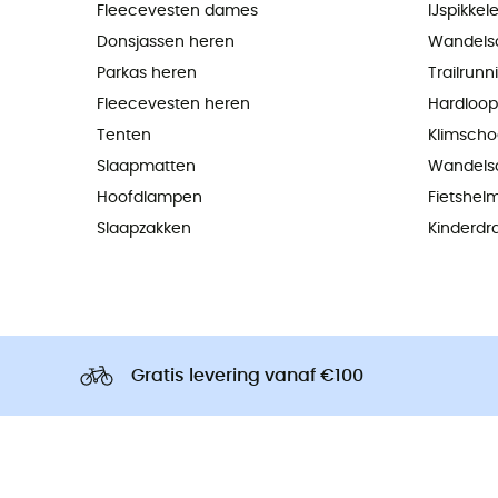
Fleecevesten dames
IJspikkel
Donsjassen heren
Wandels
Parkas heren
Trailrun
Fleecevesten heren
Hardloo
Tenten
Klimsch
Slaapmatten
Wandels
Hoofdlampen
Fietshel
Slaapzakken
Kinderdr
Gratis levering vanaf €100