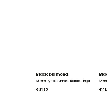
Black Diamond
Bla
10 mm Dynex Runner - Ronde slinge
12mm
€ 21,90
€ 41