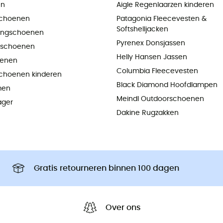
en
Aigle Regenlaarzen kinderen
choenen
Patagonia Fleecevesten &
Softshelljacken
ningschoenen
Pyrenex Donsjassen
pschoenen
Helly Hansen Jassen
oenen
Columbia Fleecevesten
choenen kinderen
Black Diamond Hoofdlampen
men
Meindl Outdoorschoenen
ager
Dakine Rugzakken
Gratis retourneren binnen 100 dagen
Over ons