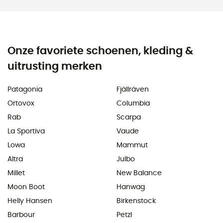
Onze favoriete schoenen, kleding &
uitrusting merken
Patagonia
Fjällräven
Ortovox
Columbia
Rab
Scarpa
La Sportiva
Vaude
Lowa
Mammut
Altra
Julbo
Millet
New Balance
Moon Boot
Hanwag
Helly Hansen
Birkenstock
Barbour
Petzl