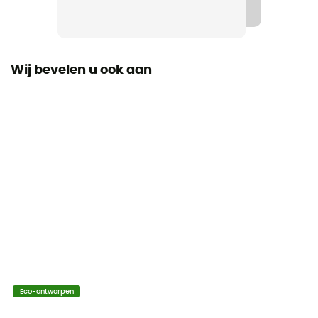
Label
Bluesign / Oeko-Tex / Gerecycleerd / PFC-Free
Wij bevelen u ook aan
Seizoen
3 seizoenen
Type opblaassysteem
Mousse
Dikte
3,1 cm
Materiaal
Mousse
Eco-ontworpen