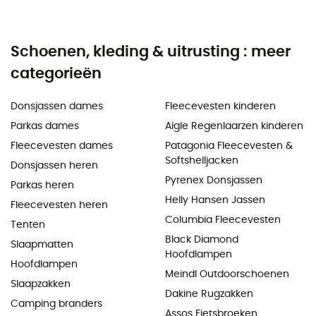
Schoenen, kleding & uitrusting : meer
categorieën
Donsjassen dames
Fleecevesten kinderen
Parkas dames
Aigle Regenlaarzen kinderen
Fleecevesten dames
Patagonia Fleecevesten &
Softshelljacken
Donsjassen heren
Pyrenex Donsjassen
Parkas heren
Helly Hansen Jassen
Fleecevesten heren
Columbia Fleecevesten
Tenten
Black Diamond
Slaapmatten
Hoofdlampen
Hoofdlampen
Meindl Outdoorschoenen
Slaapzakken
Dakine Rugzakken
Camping branders
Assos Fietsbroeken