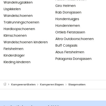
Wandelrugzakken
Giro Helmen
IJspikkelen
Rab Donsjassen
Wandelschoenen
Hondentuigjes
Trailrunningschoenen
Hondenriemen
Hardloopschoenen
Ortlieb Fietstassen
Klimschoenen
Altra Outdoorschoenen
Wandelschoenen kinderen
Buff Colsjaals
Fietshelmen
Abus Fietshelmen
Kinderdrager
Patagonia Donsjassen
Kleding kinderen
Kampeerartikelen
Kamperen Slapen
Slaapmatten