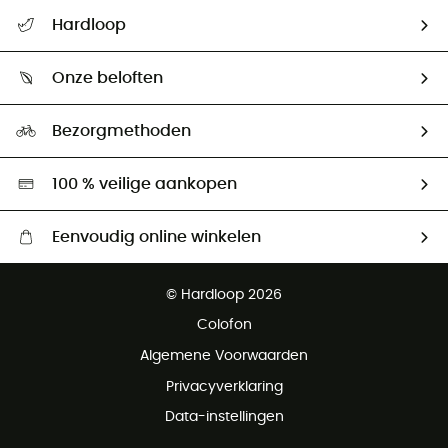
Helpcentrum & contact
Hardloop
Mijn zending volgen
Wie zijn we ?
Retourzendingen & Terugbetalingen
Onze beloften
HardGuides
Maattabelen
Ecologische voetafdruk
Ambassadeurs
Bezorgmethoden
Tweedehands
Hardgreen
100 % veilige aankopen
Eenvoudig online winkelen
Gratis levering vanaf € 100
© Hardloop 2026
Gratis retourneren binnen 100 dagen
Colofon
Gratis klantenservice
Algemene Voorwaarden
Privacyverklaring
Data-instellingen