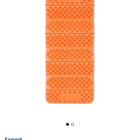
Ontdek de
Flex 3R
van
Exped
, een gesloten-cel
schuimmatras die het comfort opnieuw definieert. Met
zijn
3,1 cm dikte
is het de dikste in zijn categorie, wat
zorgt voor optimale ondersteuning en uitzonderlijk
comfort tijdens uw nachten in de buitenlucht. Het
schuim biedt extra bescherming tegen perforaties en
verbeterde thermische isolatie, met een
R-waarde van
2,8
. Deze eigenschap maakt van een
3-seizoenen
matras een uitrusting geschikt voor alle seizoenen.
De Flex 3R is ontworpen om alleen te worden gebruikt of
in combinatie met een opblaasbare matras. Wanneer
hij onder een opblaasbare matras wordt geplaatst,
verbetert hij niet alleen het comfort, maar ook de
Exped