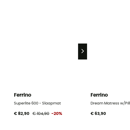
Ferrino
Ferrino
Superlite 600 - Slaapmat
Dream Matress w/Pil
€ 82,90
€ 104,90
-20%
€ 63,90