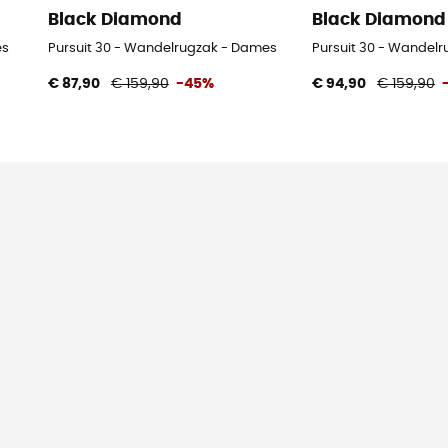
Black Diamond
Black Diamond
es
Pursuit 30 - Wandelrugzak - Dames
Pursuit 30 - Wandelr
€ 87,90
€ 159,90
-45%
€ 94,90
€ 159,90