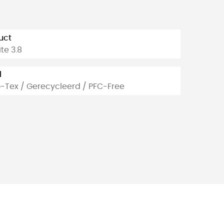
uct
ite 3.8
l
-Tex / Gerecycleerd / PFC-Free