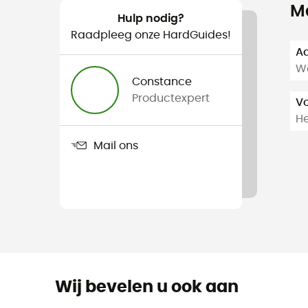
M
Hulp nodig?
Raadpleeg onze HardGuides!
Aa
Wa
Constance
Productexpert
V
H
Mail ons
Wij bevelen u ook aan