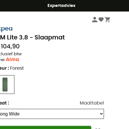
mmer5
Expertadvies
Kampeerartikelen
Kamperen Slapen
Slaapmatten
xped
IM Lite 3.8 - Slaapmat
 104,90
clusief btw
met
eur
:
Forest
aat
:
Maattabel