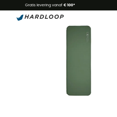
Zome
Gratis levering vanaf
€ 100*