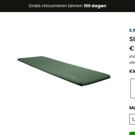
raanbiedingen 🔥 -5% EXTRA vanaf 2 producten* met code Su
Gratis retourneren binnen
100 dagen
Eco-ontworpen
E
S
€
in
of
Kl
M