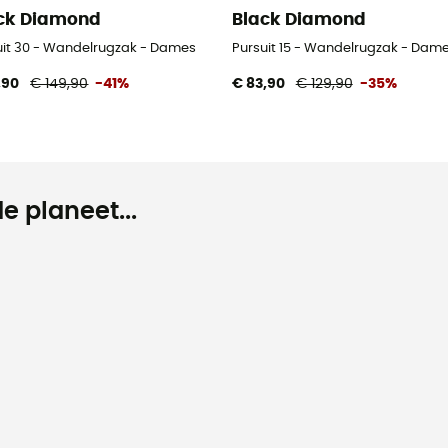
ck Diamond
Black Diamond
uit 30 - Wandelrugzak - Dames
Pursuit 15 - Wandelrugzak - Dam
,90
€ 149,90
-41%
€ 83,90
€ 129,90
-35%
e planeet...