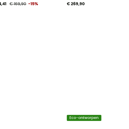
4,41
€ 169,90
-15%
€ 269,90
Eco-ontworpen