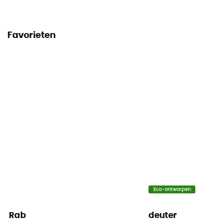
Vulgewicht
400 g
Favorieten
Opbergtas
Included
Maximale maten van de gebruiker
185 cm (Regular) / 200 cm (Long) / 185 cm (Wide)
Matériau
10D Pertex Quantum ripstop / 20D Pertex Quantum
ripstop
Pouvoir gonflant
800
Eco-ontworpen
Rab
deuter