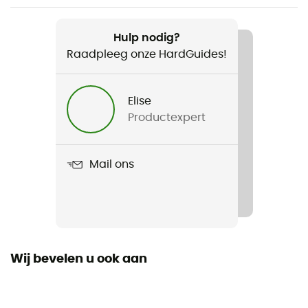
Aanbevolen voor
Wandelen / Trekking / Bergbeklimmen / Bivak
Hulp nodig?
Raadpleeg onze HardGuides!
Voor
Heren
Elise
Productexpert
Gewicht
870 g
Mail ons
Product
Neutrino -6C / 20F
Waterdicht
Waterafstotend
Wij bevelen u ook aan
Donzen Types
Gans