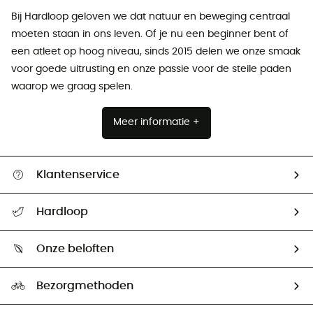
Bij Hardloop geloven we dat natuur en beweging centraal
moeten staan ​​in ons leven. Of je nu een beginner bent of
een atleet op hoog niveau, sinds 2015 delen we onze smaak
voor goede uitrusting en onze passie voor de steile paden
waarop we graag spelen.
Meer informatie +
Klantenservice
Helpcentrum & contact
Hardloop
Mijn zending volgen
Wie zijn we ?
Retourzendingen & Terugbetalingen
Onze beloften
HardGuides
Maattabelen
Ecologische voetafdruk
Ambassadeurs
Bezorgmethoden
Tweedehands