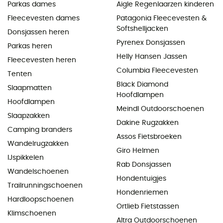
Parkas dames
Aigle Regenlaarzen kinderen
Fleecevesten dames
Patagonia Fleecevesten &
Softshelljacken
Donsjassen heren
Pyrenex Donsjassen
Parkas heren
Helly Hansen Jassen
Fleecevesten heren
Columbia Fleecevesten
Tenten
Black Diamond
Slaapmatten
Hoofdlampen
Hoofdlampen
Meindl Outdoorschoenen
Slaapzakken
Dakine Rugzakken
Camping branders
Assos Fietsbroeken
Wandelrugzakken
Giro Helmen
IJspikkelen
Rab Donsjassen
Wandelschoenen
Hondentuigjes
Trailrunningschoenen
Hondenriemen
Hardloopschoenen
Ortlieb Fietstassen
Klimschoenen
Altra Outdoorschoenen