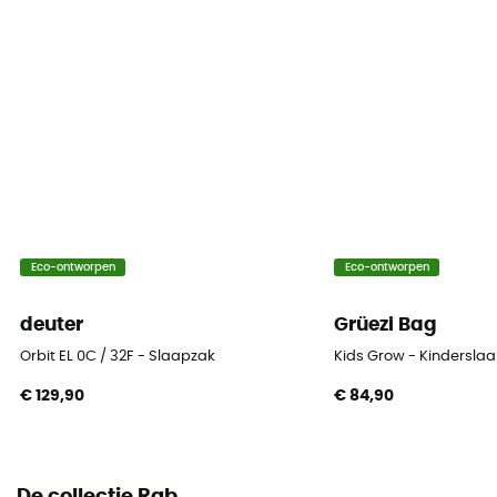
Label
Gerecycleerd / PFC-Free
Capuchon
Ja
Constructie
Mummie
Seizoen
Eco-ontworpen
Eco-ontworpen
4 seizoenen
deuter
Grüezi Bag
Isolatie
Orbit EL 0C / 32F - Slaapzak
Kids Grow - Kindersla
Natuurlijke isolatie
€ 129,90
€ 84,90
Zwelvermogen (Cuin)
700 - 800