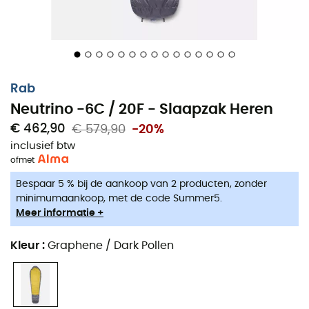
3D-vormige donskraag
YKK®-hoofdrits met dubbele richting 3/4 met met
dons gevulde compartiment
YKK® anti-snag ritssluiting en interne ritssluiting
Rab
bescherming tegen vastlopen
Neutrino -6C / 20F - Slaapzak Heren
Anatomisch gevormd voeteneinde voor een
€ 462,90
€ 579,90
-20%
ontspannen slaaphouding
inclusief btw
of
met
Lichte, waterdichte compressiezak
Bespaar 5 % bij de aankoop van 2 producten, zonder
Opbergtas met ritssluiting en waterbestendige
minimumaankoop, met de code Summer5.
bodem voor thuisopslag
Meer informatie +
Met de hand gevuld in Derbyshire, Verenigd
Kleur
:
Graphene / Dark Pollen
Koninkrijk
Taps toelopende mummievorm
Temperatuurnorm volgens ISO 23537-2:2022