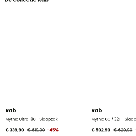
De collectie Rab
Verpakkingsmaat afmetingen
18 x 30 cm
Schouderbreedte
160 cm (Regular) / 162 cm (Long) / 180 cm (Wide)
Breedte bij de voet
102 cm (Regular) / 104 cm (Long) / 110 cm (Wide)
Breedte op de heupen
134 cm (Regular) / 136 cm (Long) / 146 cm (Wide)
Comforttemperatuur
0°C
Rab
Rab
Extreme Temperatuur
Mythic Ultra 180 - Slaapzak
Mythic 0C / 32F - Slaa
-24°C
€ 339,90
€ 619,90
-45%
€ 502,90
€ 629,90