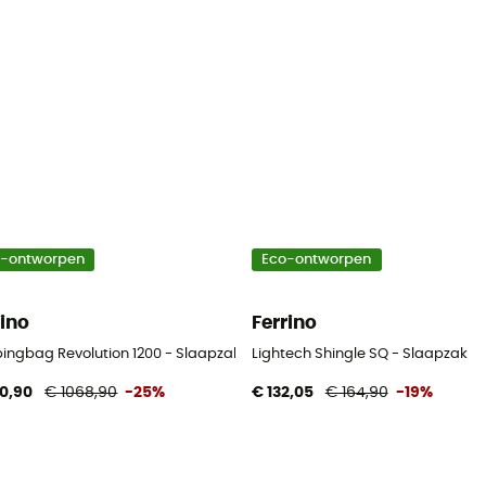
o-ontworpen
Eco-ontworpen
rino
Ferrino
pingbag Revolution 1200 - Slaapzak
Lightech Shingle SQ - Slaapzak
0,90
€ 1068,90
-25%
€ 132,05
€ 164,90
-19%