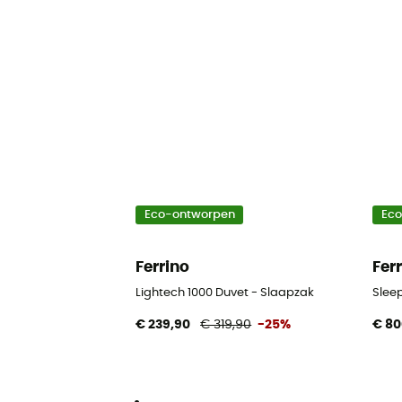
Eco-ontworpen
Ec
Ferrino
Fer
Lightech 1000 Duvet - Slaapzak
Slee
€ 239,90
€ 319,90
-25%
€ 80