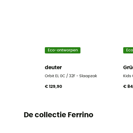
Eco-ontworpen
Ec
deuter
Grü
Orbit EL 0C / 32F - Slaapzak
Kids
€ 129,90
€ 84
De collectie Ferrino