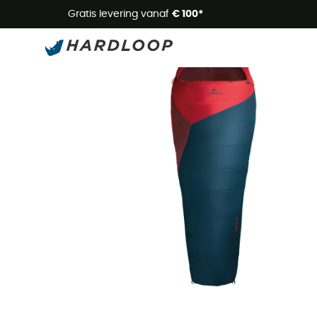
Zome
Gratis levering vanaf
€ 100*