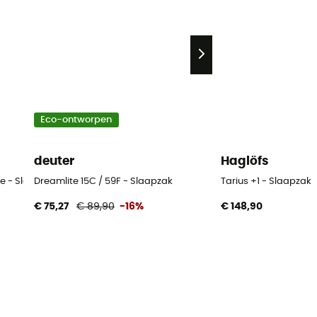
Eco-ontworpen
deuter
Haglöfs
e - Slaapzak
Dreamlite 15C / 59F - Slaapzak
Tarius +1 - Slaapzak
€ 75,27
€ 89,90
-16%
€ 148,90