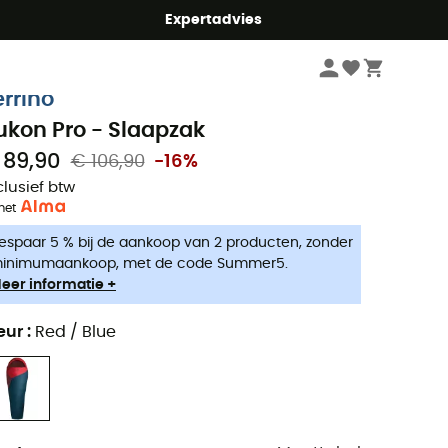
mmer5
Expertadvies
Kampeerartikelen
Kamperen Slapen
Slaapzakken
errino
ukon Pro - Slaapzak
 89,90
€ 106,90
-16%
clusief btw
met
espaar 5 % bij de aankoop van 2 producten, zonder
inimumaankoop, met de code Summer5.
eer informatie +
eur
:
Red / Blue