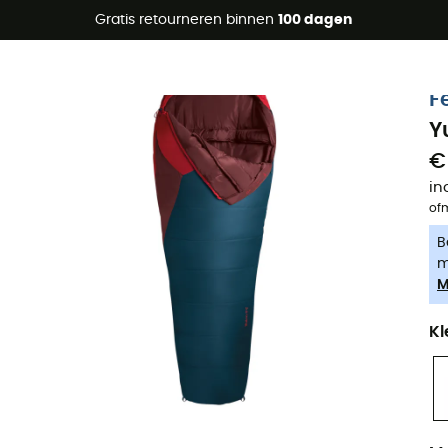
raanbiedingen 🔥 -5% EXTRA vanaf 2 producten* met code Su
Gratis retourneren binnen
100 dagen
-5% Extra - Code Summer5
F
Y
€
in
of
B
m
M
Kl