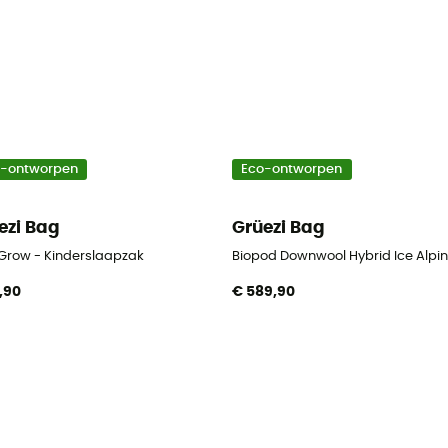
o-ontworpen
Eco-ontworpen
ezi Bag
Grüezi Bag
 Grow - Kinderslaapzak
Biopod Downwool Hybrid Ice Alpin
,90
€ 589,90