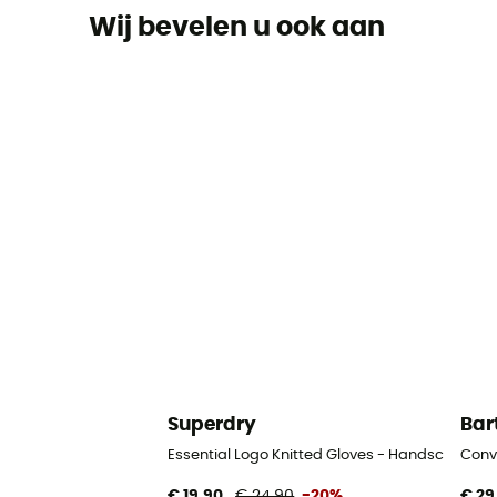
Wij bevelen u ook aan
Superdry
Bar
Essential Logo Knitted Gloves - Handschoenen
Conv
€ 19,90
€ 24,90
-20%
€ 29