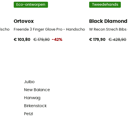
Eco-ontworpen
Tweedehands
Ortovox
Black Diamond
ndschoenen - Heren
Freeride 3 Finger Glove Pro - Handschoenen - Heren
W Recon Strech Bibs
€ 103,80
€ 179,90
-42%
€ 179,90
€ 428,90
Julbo
New Balance
Hanwag
Birkenstock
Petzl