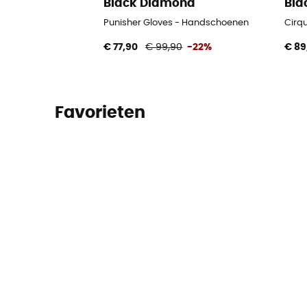
Black Diamond
Bla
Punisher Gloves - Handschoenen
Cirq
€ 77,90
€ 99,90
-22%
€ 89
Favorieten