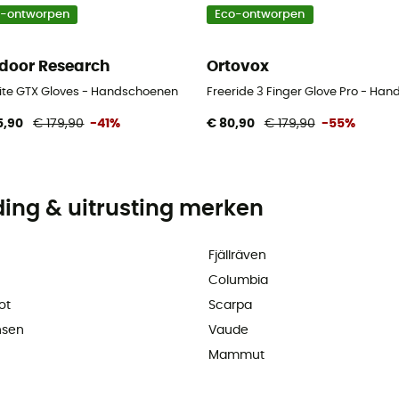
o-ontworpen
Eco-ontworpen
door Research
Ortovox
nite GTX Gloves - Handschoenen
Freeride 3 Finger Glove Pro - Ha
5,90
€ 179,90
-41%
€ 80,90
€ 179,90
-55%
ding & uitrusting merken
Fjällräven
Columbia
ot
Scarpa
nsen
Vaude
Mammut