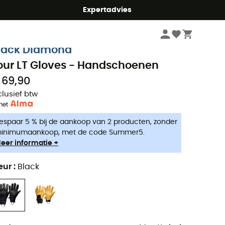
mmer5
Expertadvies
Heren
Kleding heren
Handschoenen & Wanten heren
lack Diamond
our LT Gloves - Handschoenen
 69,90
clusief btw
met
espaar 5 % bij de aankoop van 2 producten, zonder
inimumaankoop, met de code Summer5.
eer informatie +
eur
:
Black