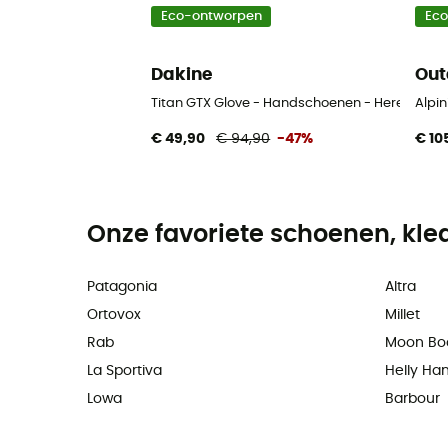
Eco-ontworpen
Ec
Dakine
Out
Titan GTX Glove - Handschoenen - Heren
Alpi
€ 49,90
€ 94,90
-47%
€ 10
Onze favoriete schoenen, kle
Patagonia
Altra
Ortovox
Millet
Rab
Moon Bo
La Sportiva
Helly Ha
Lowa
Barbour