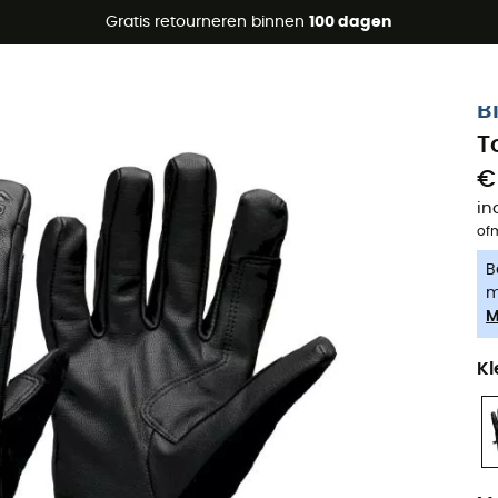
raanbiedingen 🔥 -5% EXTRA vanaf 2 producten* met code Su
Gratis retourneren binnen
100 dagen
-5% Extra - Code Summer5
B
T
€
in
of
B
m
M
Kl