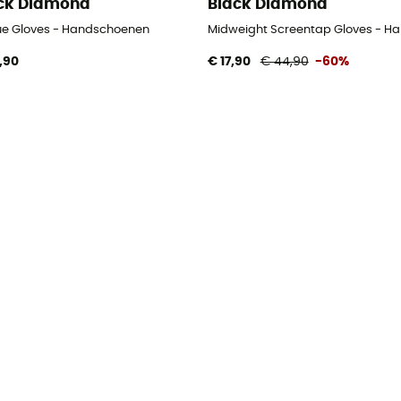
ck Diamond
Black Diamond
ue Gloves - Handschoenen
Midweight Screentap Gloves - H
,90
€ 17,90
€ 44,90
-60%