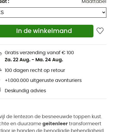
aat
:
Maattabel
In de winkelmand
Gratis verzending vanaf € 100
Za. 22 Aug.
-
Ma. 24 Aug.
100 dagen recht op retour
+1.000.000 uitgeruste avonturiers
Deskundig advies
erwijl de lentezon de besneeuwde toppen kust.
achte en duurzame
geitenleer
transformeert
ardoor je handen de benodigde behendigheid