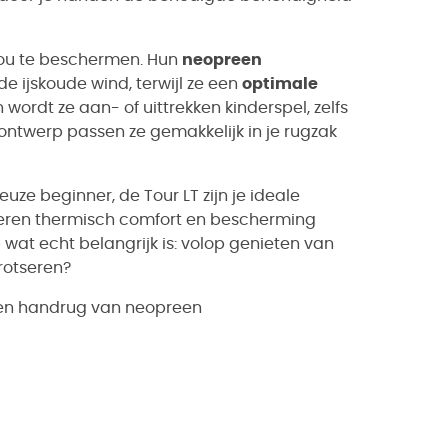
kou te beschermen. Hun
neopreen
e ijskoude wind, terwijl ze een
optimale
wordt ze aan- of uittrekken kinderspel, zelfs
ntwerp passen ze gemakkelijk in je rugzak
uze beginner, de Tour LT zijn je ideale
neren thermisch comfort en bescherming
wat echt belangrijk is: volop genieten van
trotseren?
 en handrug van neopreen