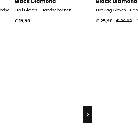
Black Diamond
Black Diamond
andschoenen
Trail Gloves - Handschoenen
Dirt Bag Gloves - H
€ 19,90
€ 25,90
€ 39,90
-