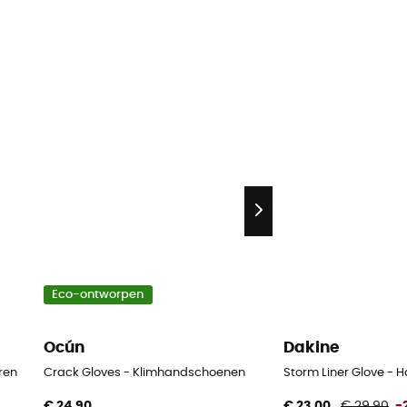
Eco-ontworpen
Ocún
Dakine
ren
Crack Gloves - Klimhandschoenen
Storm Liner Glove -
€ 24,90
€ 23,00
€ 29,90
-