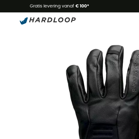
Zome
Gratis levering vanaf
€ 100*