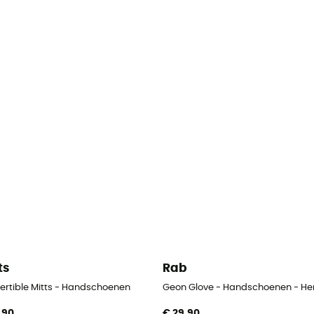
ts
Rab
 - Heren
ertible Mitts - Handschoenen
Geon Glove - Handschoenen - He
,90
€ 29,90