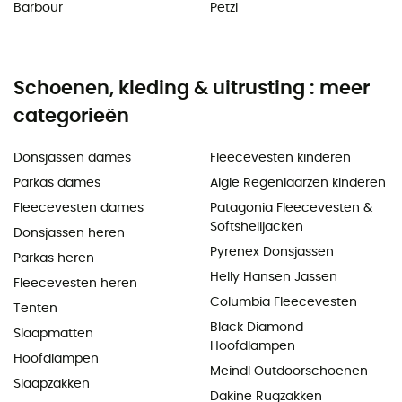
Barbour
Petzl
Schoenen, kleding & uitrusting : meer
categorieën
Donsjassen dames
Fleecevesten kinderen
Parkas dames
Aigle Regenlaarzen kinderen
Fleecevesten dames
Patagonia Fleecevesten &
Softshelljacken
Donsjassen heren
Pyrenex Donsjassen
Parkas heren
Helly Hansen Jassen
Fleecevesten heren
Columbia Fleecevesten
Tenten
Black Diamond
Slaapmatten
Hoofdlampen
Hoofdlampen
Meindl Outdoorschoenen
Slaapzakken
Dakine Rugzakken