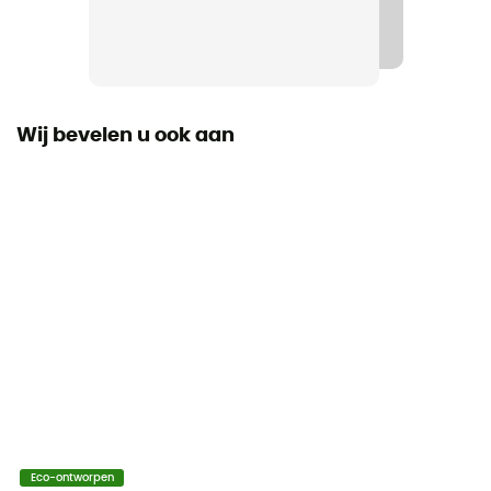
Winddicht
Ja
Fit
Regular
Wij bevelen u ook aan
Label
Gerecycleerd / Ecomateriaal
Sluitsysteem
Gesp
Zakken
1 zak
Materiaal
100% gerecycled mat nylon
Eco-ontworpen
Reflecterende elementen