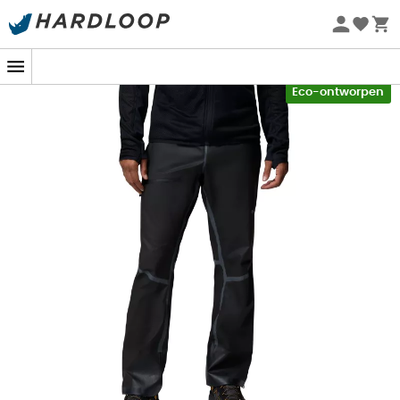
Zomeraanbiedingen 🔥 -5% EXTRA vanaf 2 producten* met
code Summer5
-5% Extra - Code Summer5
Eco-ontworpen
Wanneer de wolken zich samenpakken en de wind