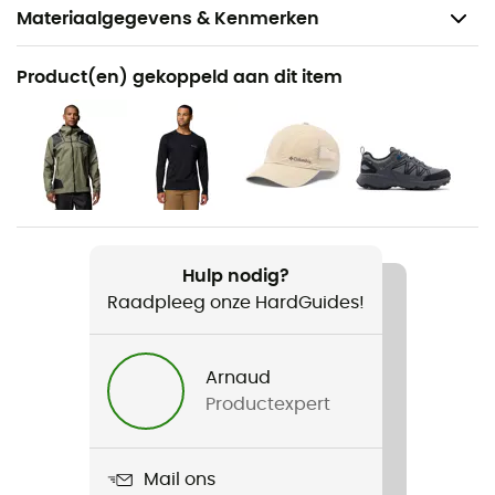
Materiaalgegevens & Kenmerken
Aanbevolen voor
Product(en) gekoppeld aan dit item
Sneeuwschoenen / Bergbeklimmen / Ski
Bergbeklimmen
Voor
Heren
Gewicht
Hulp nodig?
360 g
Raadpleeg onze HardGuides!
Product
Whistler Peak Pant
Arnaud
Productexpert
Waterdicht
Ja
Mail ons