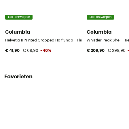
Eco-ontworpen
Eco-ontworpen
Columbia
Columbia
Helvetia II Printed Cropped Half Snap - Fleecevest - Dames
Whistler Peak Shell - 
€ 41,90
€ 69,90
-40%
€ 209,90
€ 299,90
Favorieten