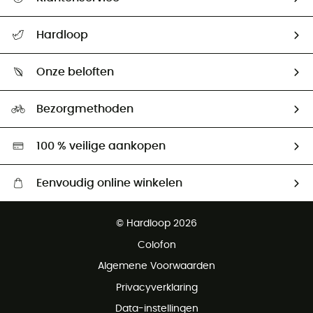
Helpcentrum & contact
Hardloop
Mijn zending volgen
Wie zijn we ?
Retourzendingen & Terugbetalingen
Onze beloften
HardGuides
Maattabelen
Ecologische voetafdruk
Ambassadeurs
Bezorgmethoden
Tweedehands
Hardgreen
100 % veilige aankopen
Eenvoudig online winkelen
Gratis levering vanaf € 100
© Hardloop 2026
Gratis retourneren binnen 100 dagen
Colofon
Gratis klantenservice
Algemene Voorwaarden
Privacyverklaring
Data-instellingen