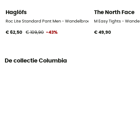
Ja
Haglöfs
The North Face
Roc Lite Standard Pant Men - Wandelbroek - Heren
M Easy Tights - Wande
€ 62,50
€ 109,90
-43%
€ 49,90
De collectie Columbia