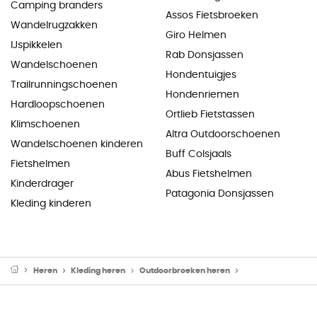
Camping branders
Assos Fietsbroeken
Wandelrugzakken
Giro Helmen
IJspikkelen
Rab Donsjassen
Wandelschoenen
Hondentuigjes
Trailrunningschoenen
Hondenriemen
Hardloopschoenen
Ortlieb Fietstassen
Klimschoenen
Altra Outdoorschoenen
Wandelschoenen kinderen
Buff Colsjaals
Fietshelmen
Abus Fietshelmen
Kinderdrager
Patagonia Donsjassen
Kleding kinderen
Heren
Kleding heren
Outdoorbroeken heren
Alpine broeken he