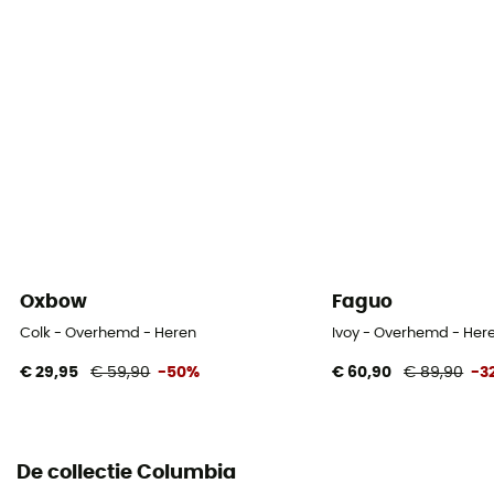
Mouwen
lange mouwen
Zakken
2 zakken
Materiaal
100% gerecycleerd polyester - [voering] 100% breisel
UV-bescherming
UPF 50+
Oxbow
Faguo
Colk - Overhemd - Heren
Ivoy - Overhemd - Her
€ 29,95
€ 59,90
-50%
€ 60,90
€ 89,90
-3
De collectie Columbia