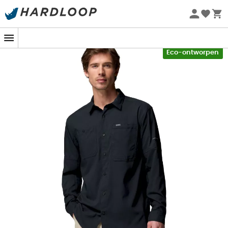
Zomeraanbiedingen 🔥 -5% EXTRA vanaf 2 producten* met
code Summer5
-5% Extra - Code Summer5
Eco-ontworpen