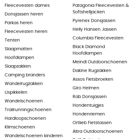
Fleecevesten dames
Patagonia Fleecevesten &
Softshelljacken
Donsjassen heren
Pyrenex Donsjassen
Parkas heren
Helly Hansen Jassen
Fleecevesten heren
Columbia Fleecevesten
Tenten
Black Diamond
Slaapmatten
Hoofdlampen
Hoofdlampen
Meindl Outdoorschoenen
Slaapzakken
Dakine Rugzakken
Camping branders
Assos Fietsbroeken
Wandelrugzakken
Giro Helmen
IJspikkelen
Rab Donsjassen
Wandelschoenen
Hondentuigjes
Trailrunningschoenen
Hondenriemen
Hardloopschoenen
Ortlieb Fietstassen
Klimschoenen
Altra Outdoorschoenen
Wandelschoenen kinderen