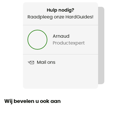
Aanbevolen voor
Wandelen / Trekking / Reizen
Hulp nodig?
Raadpleeg onze HardGuides!
Voor
Heren
Arnaud
Productexpert
Gewicht
352 g
Mail ons
Product
Silver Ridge Utility II LS Shirt
Fit
Regular
Wij bevelen u ook aan
Label
Gerecycleerd / Ecomateriaal