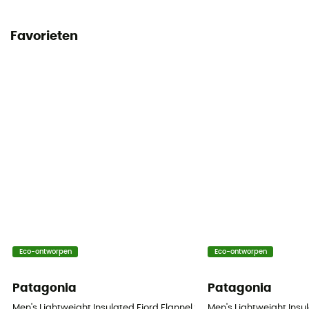
Favorieten
Eco-ontworpen
Eco-ontworpen
Patagonia
Patagonia
Men's Lightweight Insulated Fjord Flannel Shirt - Overhemd - Heren
Men's Lightweight Insu