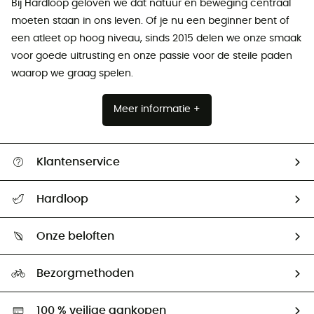
Bij Hardloop geloven we dat natuur en beweging centraal
moeten staan ​​in ons leven. Of je nu een beginner bent of
een atleet op hoog niveau, sinds 2015 delen we onze smaak
voor goede uitrusting en onze passie voor de steile paden
waarop we graag spelen.
Meer informatie +
Klantenservice
Helpcentrum & contact
Hardloop
Mijn zending volgen
Wie zijn we ?
Retourzendingen & Terugbetalingen
Onze beloften
HardGuides
Maattabelen
Ecologische voetafdruk
Ambassadeurs
Bezorgmethoden
Tweedehands
Hardgreen
100 % veilige aankopen