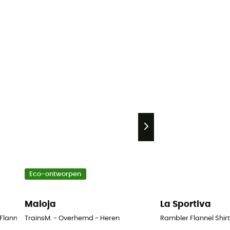
Eco-ontworpen
Maloja
La Sportiva
 Flannel Shirt - Overhemd - Heren
TrainsM. - Overhemd - Heren
Rambler Flannel Shir