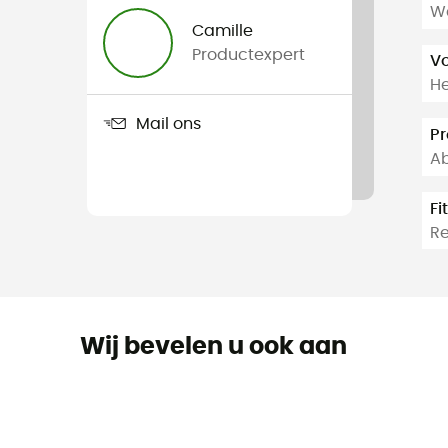
Wa
Camille
Productexpert
V
H
Mail ons
Pr
Ab
Fit
Re
Wij bevelen u ook aan