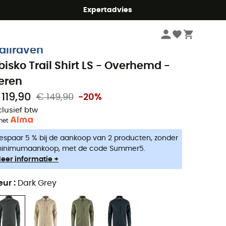
mmer5
Expertadvies
Heren
Kleding heren
Overhemden heren
jällräven
bisko Trail Shirt LS - Overhemd -
eren
 119,90
€ 149,90
-20%
clusief btw
met
espaar 5 % bij de aankoop van 2 producten, zonder
inimumaankoop, met de code Summer5.
eer informatie +
eur
:
Dark Grey