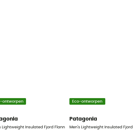
o-ontworpen
Eco-ontworpen
agonia
Patagonia
t - Overhemd - Heren
 Lightweight Insulated Fjord Flannel Shirt - Overhemd - Heren
Men's Lightweight Insulated Fjord