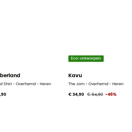
Eco-ontworpen
berland
Kavu
rd Shirt - Overhemd - Heren
The Jam - Overhemd - Heren
,90
€ 34,90
€ 64,90
-46%