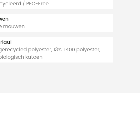
cycleerd / PFC-Free
wen
e mouwen
riaal
erecycled polyester, 13% T400 polyester,
biologisch katoen