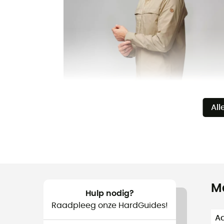
All
M
Hulp nodig?
Raadpleeg onze HardGuides!
Aa