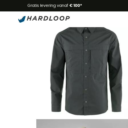
Zome
Gratis levering vanaf
€ 100*