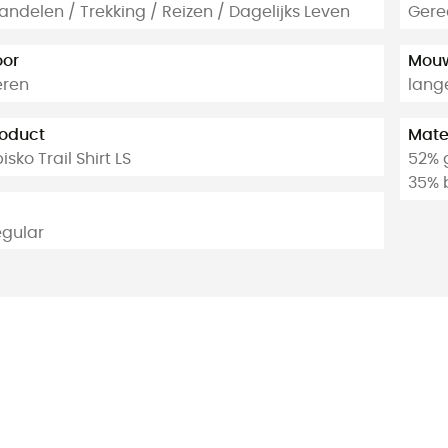
ndelen / Trekking / Reizen / Dagelijks Leven
Gere
oor
Mou
eren
lang
oduct
Mate
isko Trail Shirt LS
52% g
35% 
gular