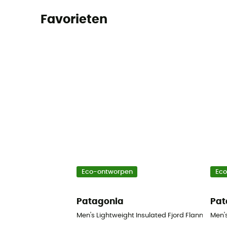
Favorieten
Eco-ontworpen
Ec
Patagonia
Pat
Men's Lightweight Insulated Fjord Flannel Shir
Men's