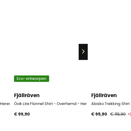
Eco-ontworpen
Fjällräven
Fjällräven
 Heren
Övik Lite Flannel Shirt - Overhemd - Heren
Abisko Trekking Shir
€ 99,90
€ 95,90
€ 119,90
-