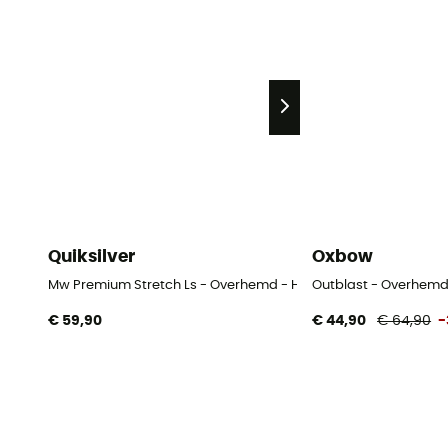
Quiksilver
Oxbow
Mw Premium Stretch Ls - Overhemd - Heren
Outblast - Overhemd
€ 59,90
€ 44,90
€ 64,90
-