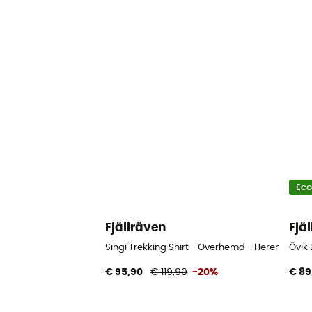
Ec
Fjällräven
Fjä
Singi Trekking Shirt - Overhemd - Heren
Övik 
€ 95,90
€ 119,90
-20%
€ 89