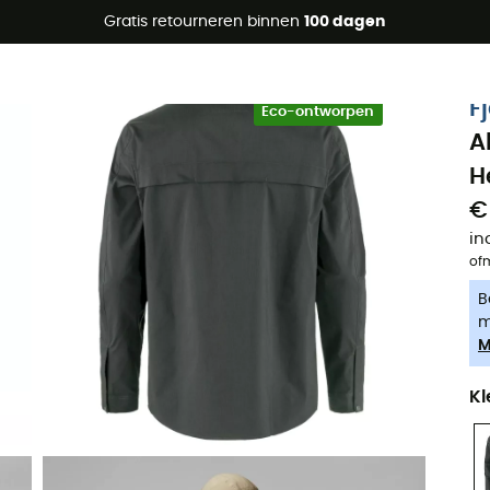
raanbiedingen 🔥 -5% EXTRA vanaf 2 producten* met code Su
Gratis retourneren binnen
100 dagen
-5% Extra - Code Summer5
F
Eco-ontworpen
A
H
€
in
of
B
m
M
Kl