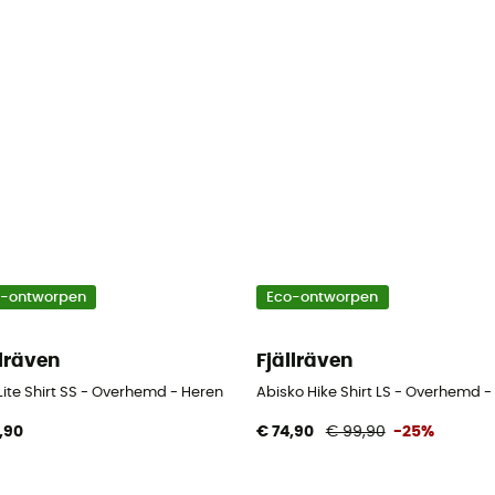
o-ontworpen
Eco-ontworpen
llräven
Fjällräven
Lite Shirt SS - Overhemd - Heren
Abisko Hike Shirt LS - Overhemd -
,90
€ 74,90
€ 99,90
-25%