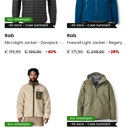
Eco-ontworpen
-5% Extra - Code Summer5
-5% Extra - Code Summer5
Rab
Rab
Microlight Jacket - Donsjack - Heren
Firewall Light Jacket - Regenjas - Dames
€ 119,90
€ 199,90
-
40
%
€ 171,90
€ 239,90
-
28
%
Eco-ontworpen
Eco-ontworpen
-5% Extra - Code Summer5