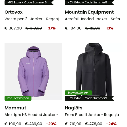
-5% Extra - Code Summer5
-5% Extra - Code Summer5
Ortovox
Mountain Equipment
Westalpen 3L Jacket - Regenjack - Dames
Aerofoil Hooded Jacket - Softshelljack - Heren
€ 387,90
€ 619,90
-
37
%
€ 104,90
€ 119,90
-
13
%
Eco-ontworpen
Eco-ontworpen
-5% Extra - Code Summer5
Mammut
Haglöfs
Alto Light HS Hooded Jacket - Regenjack - Dames
Front Proof II Jacket - Regenjack - Dames
€ 190,90
€ 239,90
-
20
%
€ 210,90
€ 278,90
-
24
%