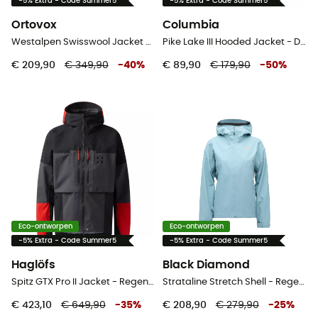
-5% Extra - Code Summer5
-5% Extra - Code Summer5
Ortovox
Columbia
Westalpen Swisswool Jacket - Donsjack - Dames
Pike Lake III Hooded Jacket - Donsjack - Dames
€ 209,90
€ 349,90
-
40
%
€ 89,90
€ 179,90
-
50
%
Eco-ontworpen
Eco-ontworpen
-5% Extra - Code Summer5
-5% Extra - Code Summer5
Haglöfs
Black Diamond
Spitz GTX Pro II Jacket - Regenjack - Heren
Strataline Stretch Shell - Regenjas - Dames
€ 423,10
€ 649,90
-
35
%
€ 208,90
€ 279,90
-
25
%