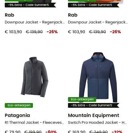
-5% Extra - Code Summer5
-5% Extra - Code Summer5
Rab
Rab
Downpour Jacket - Regenjack - Dames
Downpour Jacket - Regenjack - Heren
€ 103,90
€ 139,90
-
26
%
€ 103,90
€ 139,90
-
26
%
Eco-ontworpen
Eco-ontworpen
-5% Extra - Code Summer5
Patagonia
Mountain Equipment
R1 Thermal Jacket - Fleecevest - Dames
Switch Pro Hooded Jacket - Hybride jassen - Heren
€ 79,90
€ 199,90
-
60
%
€ 169,90
€ 249,90
-
32
%