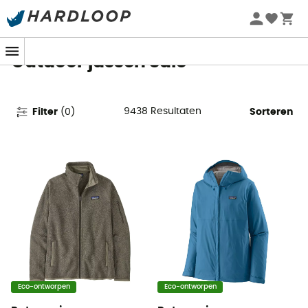
Zomeraanbiedingen 🔥 -5% EXTRA vanaf 2 producten* met
code Summer5
Outdoor jassen Sale
9438
Resultaten
Filter
(
0
)
Sorteren
Eco-ontworpen
Eco-ontworpen