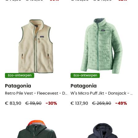
Eco-ontworpen
Eco-ontworpen
Patagonia
Patagonia
Retro Pile Vest - Fleecevest - Dames
W's Micro Puff Jkt - Donsjack - Dames
€ 83,90
€ 119,90
-
30
%
€ 137,90
€ 269,90
-
49
%