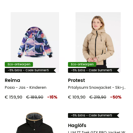
Eco-ontworpen
Eco-ontworpen
-5% Extra - Code Summer5
-5% Extra - Code Summer5
Reima
Protest
Posio - Jas - Kinderen
Prtalysumi Snowjacket - Ski-jas - Dames
€ 159,90
€ 189,90
-
16
%
€ 109,90
€ 219,90
-
50
%
-5% Extra - Code Summer5
Haglöfs
L.I.M ZT Trek GTX PRO Jacket Women - Regenjas - Dames