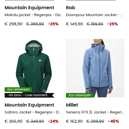
Mountain Equipment
Rab
Makalu jacket - Regenjas - Dames
Downpour Mountain Jacket - Regenjack - Heren
€ 298,90
€ 399,90
-
25
%
€ 149,90
€ 199,90
-
25
%
Eco-ontworpen
-5% Extra - Code Summer5
Eco-ontworpen
Mountain Equipment
Millet
Saltoro Jacket - Regenjas - Dames
Seneca GTX 2L Jacket - Regenjas - Dames
€ 266,90
€ 349,90
-
24
%
€ 162,90
€ 299,90
-
46
%