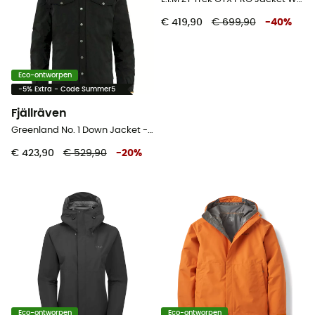
€ 419,90
€ 699,90
-
40
%
Eco-ontworpen
-5% Extra - Code Summer5
Fjällräven
Greenland No. 1 Down Jacket - Jas - Heren
€ 423,90
€ 529,90
-
20
%
Eco-ontworpen
Eco-ontworpen