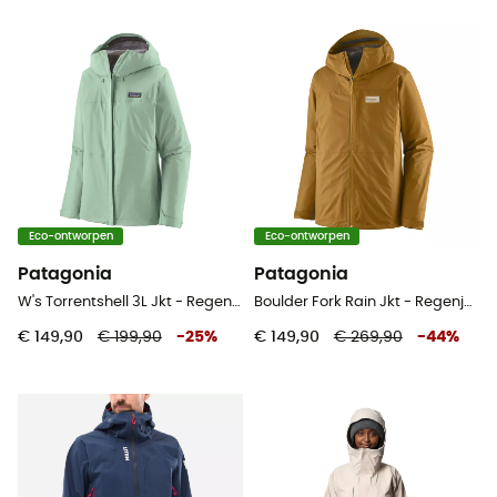
Eco-ontworpen
Eco-ontworpen
Patagonia
Patagonia
W's Torrentshell 3L Jkt - Regenjack - Dames
Boulder Fork Rain Jkt - Regenjas - Heren
€ 149,90
€ 199,90
-
25
%
€ 149,90
€ 269,90
-
44
%