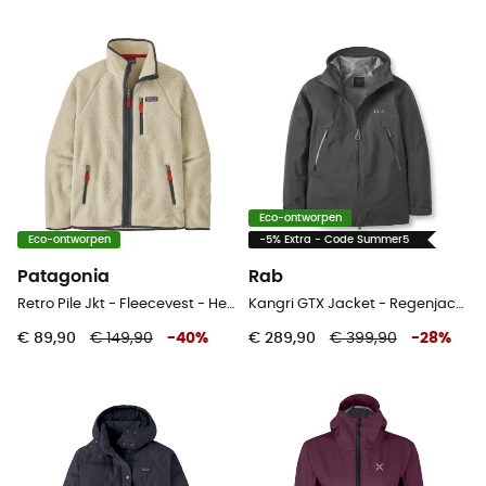
Eco-ontworpen
Eco-ontworpen
-5% Extra - Code Summer5
Patagonia
Rab
Retro Pile Jkt - Fleecevest - Heren
Kangri GTX Jacket - Regenjack - Heren
€ 89,90
€ 149,90
-
40
%
€ 289,90
€ 399,90
-
28
%