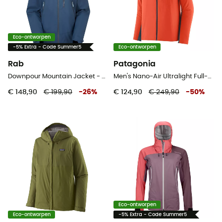
Eco-ontworpen
-5% Extra - Code Summer5
Eco-ontworpen
Rab
Patagonia
Downpour Mountain Jacket - Regenjack - Dames
Men's Nano-Air Ultralight Full-Zip Hoody - Softshelljack - Heren
€ 148,90
€ 199,90
-
26
%
€ 124,90
€ 249,90
-
50
%
Eco-ontworpen
Eco-ontworpen
-5% Extra - Code Summer5