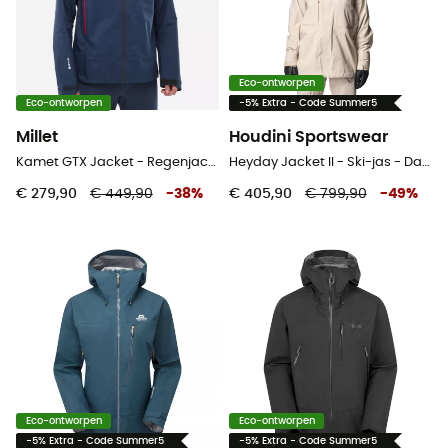
Eco-ontworpen
Eco-ontworpen
-5% Extra - Code Summer5
Millet
Houdini Sportswear
Kamet GTX Jacket - Regenjack - Heren
Heyday Jacket II - Ski-jas - Dames
€ 279,90
€ 449,90
-
38
%
€ 405,90
€ 799,90
-
49
%
Eco-ontworpen
Eco-ontworpen
-5% Extra - Code Summer5
-5% Extra - Code Summer5