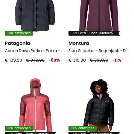
Eco-ontworpen
-5% Extra - Code Summer5
Patagonia
Montura
Cotton Down Parka - Parka - Dames
Elba G Jacket - Regenjack - Dames
€ 139,90
€ 349,90
-
60
%
€ 319,90
€ 358,90
-
11
%
Eco-ontworpen
Eco-ontworpen