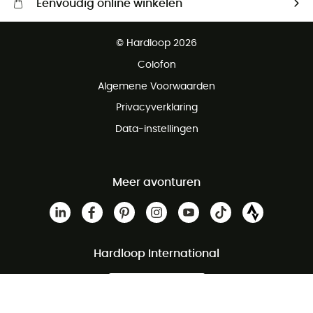
Eenvoudig online winkelen
Gratis levering vanaf € 100
© Hardloop 2026
Gratis retourneren binnen 100 dagen
Colofon
Gratis klantenservice
Algemene Voorwaarden
Privacyverklaring
Data-instellingen
Meer avonturen
Hardloop International
Our Shops