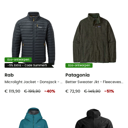
Eco-ontworpen
-5% Extra - Code Summer5
Eco-ontworpen
Rab
Patagonia
Microlight Jacket - Donsjack - Heren
Better Sweater Jkt - Fleecevest - Heren
€ 119,90
€ 199,90
-
40
%
€ 72,90
€ 149,90
-
51
%