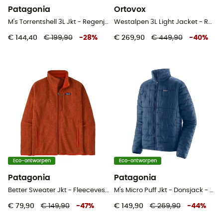
Patagonia
Ortovox
M's Torrentshell 3L Jkt - Regenjack - Heren
Westalpen 3L Light Jacket - Regenjack - Dames
€ 144,40
€ 199,90
-
28
%
€ 269,90
€ 449,90
-
40
%
Eco-ontworpen
Eco-ontworpen
Patagonia
Patagonia
Better Sweater Jkt - Fleecevest - Heren
M's Micro Puff Jkt - Donsjack - Heren
€ 79,90
€ 149,90
-
47
%
€ 149,90
€ 269,90
-
44
%