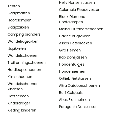
Helly Hansen Jassen
Tenten
Columbia Fleecevesten
Slaapmatten
Black Diamond
Hoofdlampen
Hoofdlampen
Slaapzakken
Meindl Outdoorschoenen
Camping branders
Dakine Rugzakken
Wandelrugzakken
Assos Fietsbroeken
IJspikkelen
Giro Helmen
Wandelschoenen
Rab Donsjassen
Trailrunningschoenen
Hondentuigjes
Hardloopschoenen
Hondenriemen
Klimschoenen
Ortlieb Fietstassen
Wandelschoenen
Altra Outdoorschoenen
kinderen
Buff Colsjaals
Fietshelmen
Abus Fietshelmen
Kinderdrager
Patagonia Donsjassen
Kleding kinderen