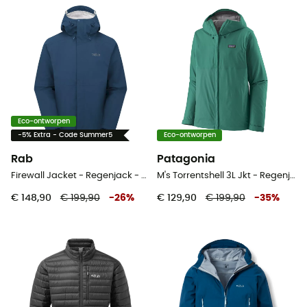
Eco-ontworpen
-5% Extra - Code Summer5
Eco-ontworpen
Rab
Patagonia
Firewall Jacket - Regenjack - Heren
M's Torrentshell 3L Jkt - Regenjack - Heren
€ 148,90
€ 199,90
-
26
%
€ 129,90
€ 199,90
-
35
%