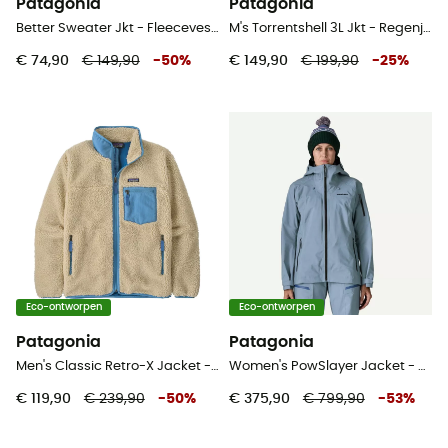
Patagonia
Patagonia
Better Sweater Jkt - Fleecevest - Dames
M's Torrentshell 3L Jkt - Regenjack - Heren
€ 74,90
€ 149,90
-
50
%
€ 149,90
€ 199,90
-
25
%
Eco-ontworpen
Eco-ontworpen
Patagonia
Patagonia
Men's Classic Retro-X Jacket - Fleecevest - Heren
Women's PowSlayer Jacket - Ski-jas - Dames
€ 119,90
€ 239,90
-
50
%
€ 375,90
€ 799,90
-
53
%