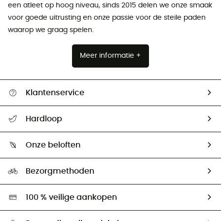
een atleet op hoog niveau, sinds 2015 delen we onze smaak
voor goede uitrusting en onze passie voor de steile paden
waarop we graag spelen.
Meer informatie +
Klantenservice
Helpcentrum & contact
Hardloop
Mijn zending volgen
Wie zijn we ?
Retourzendingen & Terugbetalingen
Onze beloften
HardGuides
Maattabelen
Ecologische voetafdruk
Ambassadeurs
Bezorgmethoden
Tweedehands
Hardgreen
100 % veilige aankopen