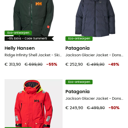
Eco-ontworpen
-5% Extra - Code Summer5
Eco-ontworpen
Helly Hansen
Patagonia
Ridge Infinity Shell Jacket - Ski-jas - Heren
Jackson Glacier Jacket - Donsjack - Dames
€ 313,90
€ 699,90
-
55
%
€ 252,90
€ 499,90
-
49
%
Eco-ontworpen
Patagonia
Jackson Glacier Jacket - Donsjack - Dames
€ 249,90
€ 499,90
-
50
%