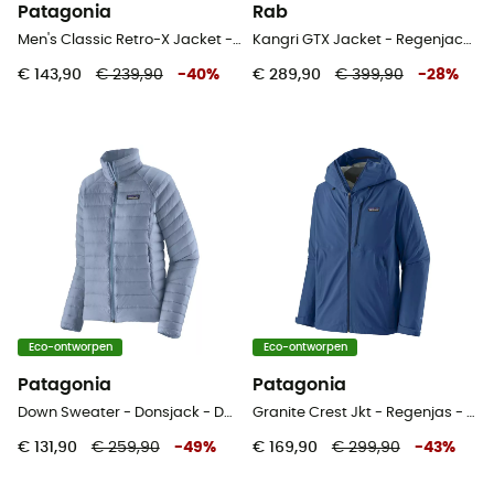
Patagonia
Rab
Men's Classic Retro-X Jacket - Fleecevest - Heren
Kangri GTX Jacket - Regenjack - Dames
€ 143,90
€ 239,90
-
40
%
€ 289,90
€ 399,90
-
28
%
Eco-ontworpen
Eco-ontworpen
Patagonia
Patagonia
Down Sweater - Donsjack - Dames
Granite Crest Jkt - Regenjas - Heren
€ 131,90
€ 259,90
-
49
%
€ 169,90
€ 299,90
-
43
%