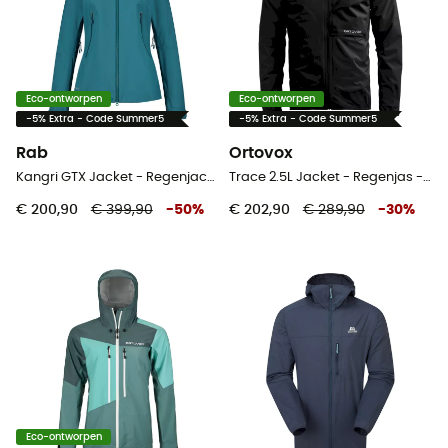
Eco-ontworpen
Eco-ontworpen
-5% Extra - Code Summer5
-5% Extra - Code Summer5
Rab
Ortovox
Kangri GTX Jacket - Regenjack - Dames
Trace 2.5L Jacket - Regenjas - Heren
€ 200,90
€ 399,90
-
50
%
€ 202,90
€ 289,90
-
30
%
Eco-ontworpen