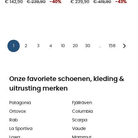
€ 142,90
€ 239,90
-
40
%
€ 239,90
€ 419,90
-
43
%
1
2
3
4
10
20
30
158
...
Onze favoriete schoenen, kleding &
uitrusting merken
Patagonia
Fjällräven
Ortovox
Columbia
Rab
Scarpa
La Sportiva
Vaude
Lowa
Mammut