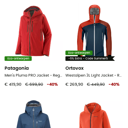
Eco-ontworpen
Eco-ontworpen
-5% Extra - Code Summer5
Patagonia
Ortovox
Men's Pluma PRO Jacket - Regenjack - Heren
Westalpen 3L Light Jacket - Regenjack - Heren
€ 419,90
€ 699,90
-
40
%
€ 269,90
€ 449,90
-
40
%