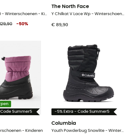
The North Face
Laplander 2.0 - Winterschoenen - Kinderen
Y Chilkat V Lace Wp - Winterschoenen - Kinderen
129,90
-
50
%
€ 89,90
rpen
- Code Summer5
-5% Extra - Code Summer5
Columbia
erschoenen - Kinderen
Youth Powderbug Snowlite - Winterschoenen - Kinderen