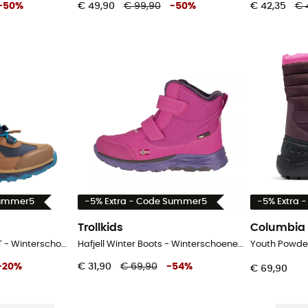
-
50
%
€ 49,90
€ 99,90
-
50
%
€ 42,35
€ 
Summer5
-5% Extra - Code Summer5
-5% Extra 
Trollkids
Columbia
Hafjell Winter Boots XT - Winterschoenen - Kinderen
Hafjell Winter Boots - Winterschoenen - Kinderen
-
20
%
€ 31,90
€ 69,90
-
54
%
€ 69,90