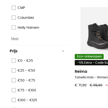
CMP
Columbia
Helly Hansen
Meer
Prijs
Eco-ontworpen
€0 - €25
-5% Extra - Code 
€25 - €50
Reima
€50 - €75
€ 71,90
€ 119,90
-
€75 - €100
€100 - €125