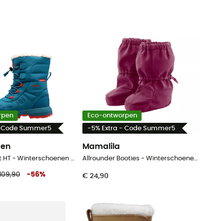
rpen
Eco-ontworpen
- Code Summer5
-5% Extra - Code Summer5
sen
Mamalila
Silverton Boot HT - Winterschoenen - Kinderen
Allrounder Booties - Winterschoenen - Kinderen
109,90
-
56
%
€ 24,90