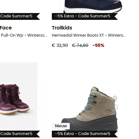
- Code Summer5
-5% Extra - Code Summer5
 Face
Trollkids
Y Thermoball Pull-On Wp - Winterschoenen - Kinderen
Hemsedal Winter Boots XT - Winterschoenen - Kinderen
€ 32,90
€ 74,90
-
56
%
Nieuw
- Code Summer5
-5% Extra - Code Summer5