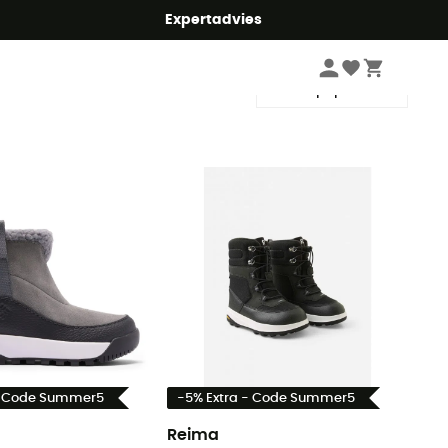
mmer5
Expertadvies
Sorteren
- Code Summer5
-5% Extra - Code Summer5
Reima