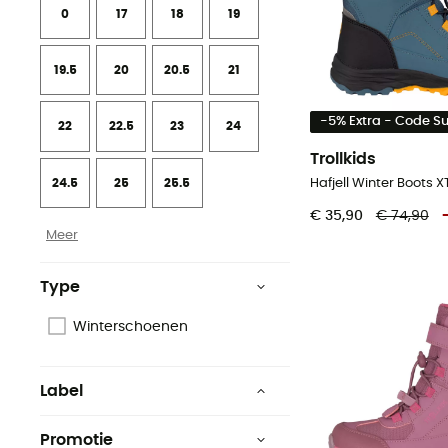
0
17
18
19
19.5
20
20.5
21
-5% Extra - Code 
22
22.5
23
24
Trollkids
24.5
25
25.5
€ 35,90
€ 74,90
Meer
Type
Winterschoenen
Label
Gerecycleerd
Promotie