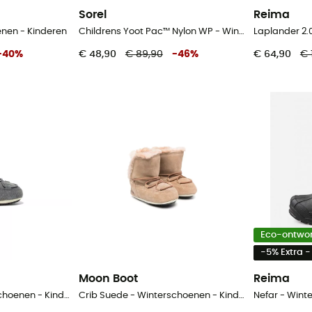
Sorel
Reima
enen - Kinderen
Childrens Yoot Pac™ Nylon WP - Winterschoenen - Kinderen
-
40
%
€ 48,90
€ 89,90
-
46
%
€ 64,90
€ 
Eco-ontwo
-5% Extra 
Moon Boot
Reima
Crib Suede - Winterschoenen - Kinderen
Crib Suede - Winterschoenen - Kinderen
Nefar - Wint