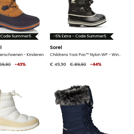
- Code Summer5
-5% Extra - Code Summer5
l
Sorel
terschoenen - Kinderen
Childrens Yoot Pac™ Nylon WP - Winterschoenen - Kinderen
69,90
-
43
%
€ 49,90
€ 89,90
-
44
%