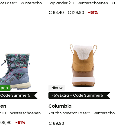
Youth Snowtrot Ease™ - Winterschoenen - Kinderen
Laplander 2.0 - Winterschoenen - Kinderen
€ 63,40
€ 129,90
-
51
%
rpen
Nieuw
- Code Summer5
-5% Extra - Code Summer5
sen
Columbia
Silverton Boot HT - Winterschoenen - Kinderen
Youth Snowtrot Ease™ - Winterschoenen - Kinderen
109,90
-
51
%
€ 69,90