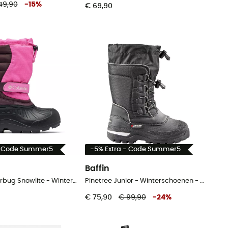
49,90
-
15
%
€ 69,90
- Code Summer5
-5% Extra - Code Summer5
Baffin
Youth Powderbug Snowlite - Winterschoenen - Kinderen
Pinetree Junior - Winterschoenen - Kinderen
€ 75,90
€ 99,90
-
24
%