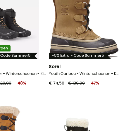
rpen
- Code Summer5
-5% Extra - Code Summer5
Sorel
Talvella Junior - Winterschoenen - Kinderen
Youth Caribou - Winterschoenen - Kinderen
129,90
-
48
%
€ 74,50
€ 139,90
-
47
%