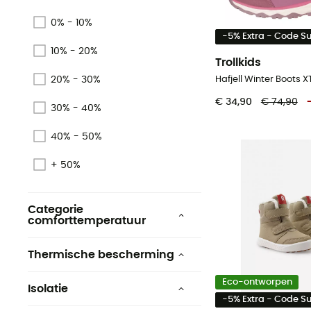
Veganistisch
0% - 10%
Origine Européenne
-5% Extra - Code 
Garantie
10% - 20%
Trollkids
KEEN.DRY
20% - 30%
PFC-Free
€ 34,90
€ 74,90
30% - 40%
40% - 50%
+ 50%
Categorie
comforttemperatuur
-20°C
Thermische bescherming
-10°C
Ja
Eco-ontworpen
Isolatie
-5% Extra - Code 
Synthetische isolatie