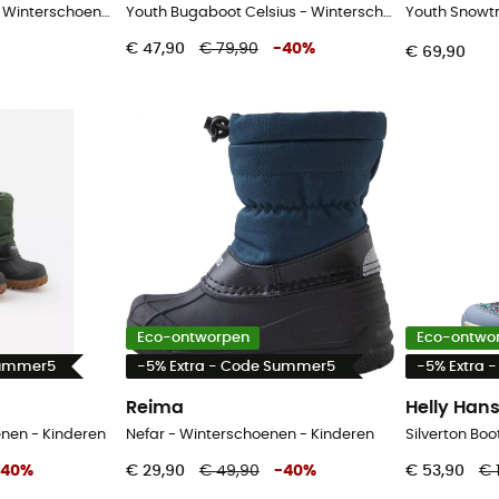
Y Chilkat V Lace Wp - Winterschoenen - Kinderen
Youth Bugaboot Celsius - Winterschoenen - Kinderen
€ 47,90
€ 79,90
-
40
%
€ 69,90
Eco-ontworpen
Eco-ontwo
Summer5
-5% Extra - Code Summer5
-5% Extra 
Reima
Helly Han
enen - Kinderen
Nefar - Winterschoenen - Kinderen
40
%
€ 29,90
€ 49,90
-
40
%
€ 53,90
€ 