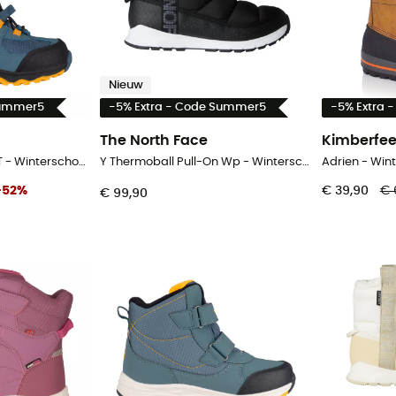
Nieuw
Summer5
-5% Extra - Code Summer5
-5% Extra 
The North Face
Kimberfee
Hafjell Winter Boots XT - Winterschoenen - Kinderen
Y Thermoball Pull-On Wp - Winterschoenen - Kinderen
Adrien - Win
-
52
%
€ 39,90
€ 
€ 99,90