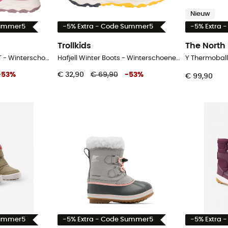
Nieuw
Summer5
-5% Extra - Code Summer5
-5% Extra 
Trollkids
The North
Hafjell Winter Boots XT - Winterschoenen - Kinderen
Hafjell Winter Boots - Winterschoenen - Kinderen
-
53
%
€ 32,90
€ 69,90
-
53
%
€ 99,90
Summer5
-5% Extra - Code Summer5
-5% Extra 