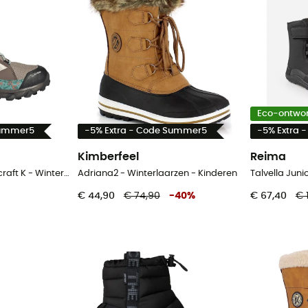
Eco-ontwo
Summer5
-5% Extra - Code Summer5
-5% Extra 
Kimberfeel
Reima
Terrex Snow Cw Minecraft K - Winterschoenen - Kinderen
Adriana2 - Winterlaarzen - Kinderen
€ 44,90
€ 74,90
-
40
%
€ 67,40
€ 