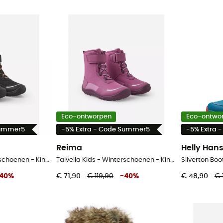
Eco-ontworpen
Eco-ontwo
Summer5
-5% Extra - Code Summer5
-5% Extra 
Reima
Helly Han
Talvella Kids - Winterschoenen - Kinderen
Talvella Kids - Winterschoenen - Kinderen
40
%
€ 71,90
€ 119,90
-
40
%
€ 48,90
€ 