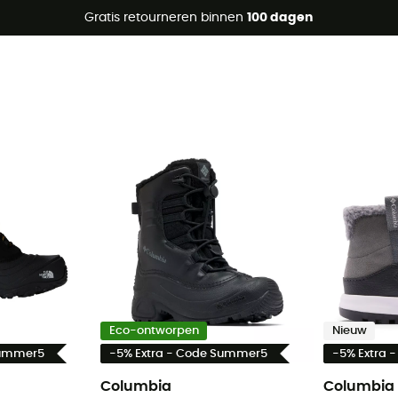
raanbiedingen 🔥 -5% EXTRA vanaf 2 producten* met code Su
Gratis retourneren binnen
100 dagen
Eco-ontworpen
Nieuw
Summer5
-5% Extra - Code Summer5
-5% Extra 
Columbia
Columbia