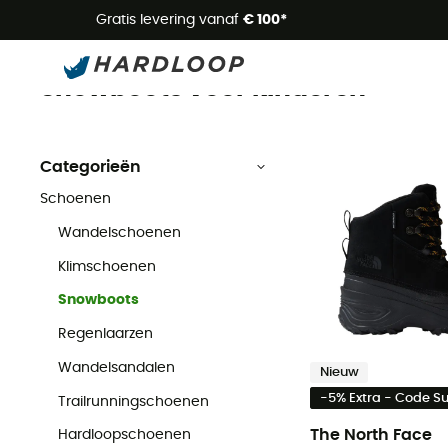
Zome
Gratis levering vanaf
€ 100*
Snowboots kinderen
Kinderen
Outdoorschoenen kinderen
Snowboots voor kinderen
Categorieën
Schoenen
Wandelschoenen
Klimschoenen
Snowboots
Regenlaarzen
Wandelsandalen
Nieuw
-5% Extra - Code 
Trailrunningschoenen
The North Face
Hardloopschoenen