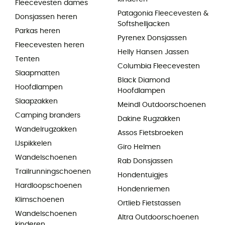
Fleecevesten dames
Patagonia Fleecevesten &
Donsjassen heren
Softshelljacken
Parkas heren
Pyrenex Donsjassen
Fleecevesten heren
Helly Hansen Jassen
Tenten
Columbia Fleecevesten
Slaapmatten
Black Diamond
Hoofdlampen
Hoofdlampen
Slaapzakken
Meindl Outdoorschoenen
Camping branders
Dakine Rugzakken
Wandelrugzakken
Assos Fietsbroeken
IJspikkelen
Giro Helmen
Wandelschoenen
Rab Donsjassen
Trailrunningschoenen
Hondentuigjes
Hardloopschoenen
Hondenriemen
Klimschoenen
Ortlieb Fietstassen
Wandelschoenen
Altra Outdoorschoenen
kinderen