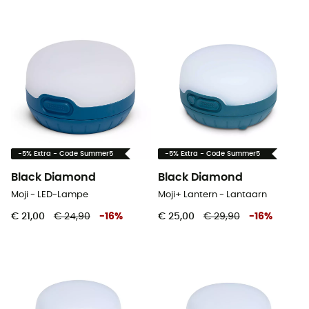
-5% Extra - Code Summer5
-5% Extra - Code Summer5
Black Diamond
Black Diamond
Moji - LED-Lampe
Moji+ Lantern - Lantaarn
€ 21,00
€ 24,90
-
16
%
€ 25,00
€ 29,90
-
16
%