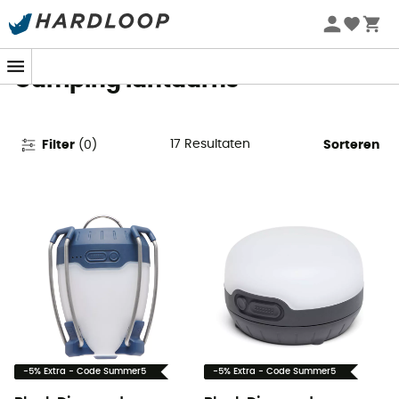
Zomeraanbiedingen 🔥 -5% EXTRA vanaf 2 producten* met
code Summer5
Camping lantaarns
17
Resultaten
Filter
(
0
)
Sorteren
-5% Extra - Code Summer5
-5% Extra - Code Summer5