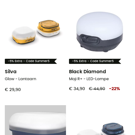
-5% Extra - Code Summer5
-5% Extra - Code Summer5
Silva
Black Diamond
Glow - Lantaarn
Moji R+ - LED-Lampe
€ 34,90
€ 44,90
-
22
%
€ 29,90