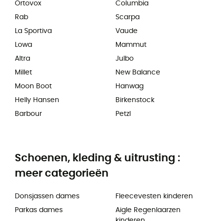
Ortovox
Columbia
Rab
Scarpa
La Sportiva
Vaude
Lowa
Mammut
Altra
Julbo
Millet
New Balance
Moon Boot
Hanwag
Helly Hansen
Birkenstock
Barbour
Petzl
Schoenen, kleding & uitrusting :
meer categorieën
Donsjassen dames
Fleecevesten kinderen
Parkas dames
Aigle Regenlaarzen
kinderen