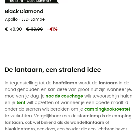
-5% Extra - Code Summer5
Black Diamond
Apollo - LED-Lampe
€ 40,90
€ 69,90
-
41
%
De lantaarn, een stralend idee
In tegenstelling tot de
hoofdlamp
wordt de
lantaarn
in de
hand gehouden en kan deze van groot nut zijn wanneer je,
moe van je dag, je
sac de couchage
wilt tevoorschijn halen
en je
tent
wilt opzetten of wanneer je een goede maaltijd
onder de sterren wilt bereiden om je
campingkooktoestel
te verlichten.
Vergelijkbaar met de
stormlamp
is de
camping
lantaarn
, ook wel bekend als de
wandellantaarn
of
bivaklantaarn
, een doos, een houder die een lichtbron bevat.