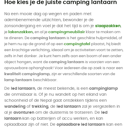
Hoe kies je de juiste camping lantaarn
Na een mooie dag op wegen en paden met
adembenemende uitzichten, bewonder je de
zonsondergang en voel je dat het tijd is om je
slaapzakken
,
je
lakenzakken
,
en al je
campingmeubilair
klaar te maken om
te dineren. De
camping lantaarn
is het geschikte hulpmiddel, of
je hem nu op de grond of op een
campingtafel
plaatst, hij biedt
een krachtige verlichting, ideaal om je activiteiten voort te zetten,
zelfs in het donker. Je kunt hem zelfs aan een boom of een ander
object hangen, want de
camping lantaarn
is voorzien van een
opvouwbare ophanghaak! Voor iedereen die op zoek is naar een
kwaliteit campinglamp
, zijn er verschillende soorten van de
lamp lantaarn
beschikbaar.
De
led lantaarn
, de meest bekende, is een
campinglamp
die onmisbaar is. Of je nu wandelt op
het eiland van
schoonheid
of de
Nepal
gaat ontdekken tijdens een
wandeling
of
trekking
, de
led lantaarn
zal je vergezellen in
al je
avonturen
om de duisternis te trotseren. De
led
lantaarn
kan op batterijen of accu werken, en kan
oplaadbaar zijn of niet. De
oplaadbare led lantaarn
kan een