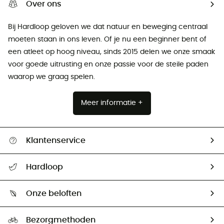
Over ons
Bij Hardloop geloven we dat natuur en beweging centraal
moeten staan ​​in ons leven. Of je nu een beginner bent of
een atleet op hoog niveau, sinds 2015 delen we onze smaak
voor goede uitrusting en onze passie voor de steile paden
waarop we graag spelen.
Meer informatie +
Klantenservice
Helpcentrum & contact
Hardloop
Mijn zending volgen
Wie zijn we ?
Retourzendingen & Terugbetalingen
Onze beloften
HardGuides
Maattabelen
Ecologische voetafdruk
Ambassadeurs
Bezorgmethoden