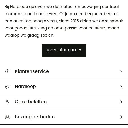
Bij Hardloop geloven we dat natuur en beweging centraal
moeten staan ​​in ons leven. Of je nu een beginner bent of
een atleet op hoog niveau, sinds 2015 delen we onze smaak
voor goede uitrusting en onze passie voor de steile paden
waarop we graag spelen.
Meer informatie +
Klantenservice
Helpcentrum & contact
Hardloop
Mijn zending volgen
Wie zijn we ?
Retourzendingen & Terugbetalingen
Onze beloften
HardGuides
Maattabelen
Ecologische voetafdruk
Ambassadeurs
Bezorgmethoden
Tweedehands