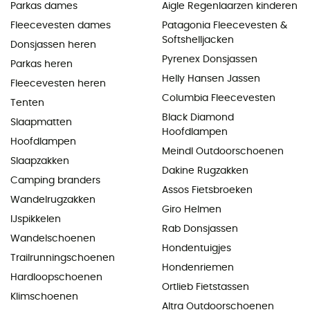
Parkas dames
Aigle Regenlaarzen kinderen
Fleecevesten dames
Patagonia Fleecevesten &
Softshelljacken
Donsjassen heren
Pyrenex Donsjassen
Parkas heren
Helly Hansen Jassen
Fleecevesten heren
Columbia Fleecevesten
Tenten
Black Diamond
Slaapmatten
Hoofdlampen
Hoofdlampen
Meindl Outdoorschoenen
Slaapzakken
Dakine Rugzakken
Camping branders
Assos Fietsbroeken
Wandelrugzakken
Giro Helmen
IJspikkelen
Rab Donsjassen
Wandelschoenen
Hondentuigjes
Trailrunningschoenen
Hondenriemen
Hardloopschoenen
Ortlieb Fietstassen
Klimschoenen
Altra Outdoorschoenen