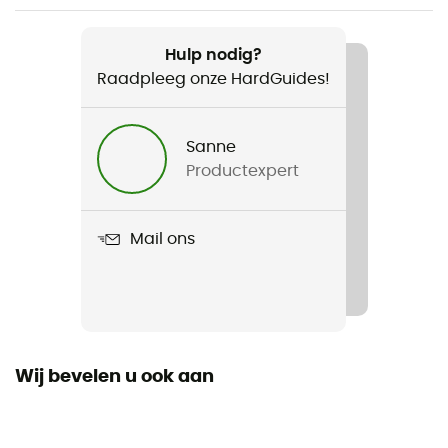
Aanbevolen voor
Fiets
Hulp nodig?
Raadpleeg onze HardGuides!
Gewicht
2 x 1940 g
Sanne
Productexpert
Product
Aqua Back Deluxe
Mail ons
Maximale belasting
25 kg
Waterdicht
Ja
Wij bevelen u ook aan
Regenhoes
Ja