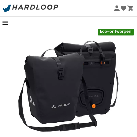
Zomeraanbiedingen 🔥 -5% EXTRA vanaf 2 producten* met
code Summer5
-5% Extra - Code Summer5
Eco-ontworpen