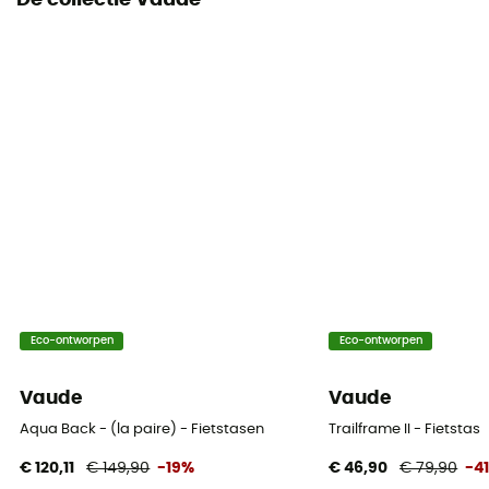
De collectie Vaude
Reflecterende elementen
Ja
Locatie van de tas
Porte-bagages
Eco-ontworpen
Eco-ontworpen
Vaude
Vaude
Aqua Back - (la paire) - Fietstasen
Trailframe II - Fietstas
€ 120,11
€ 149,90
-19%
€ 46,90
€ 79,90
-4